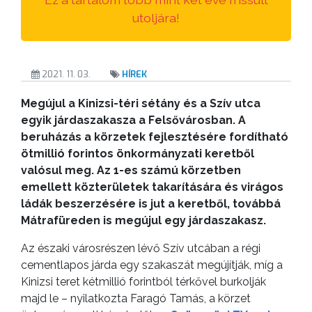
ANYAGOK
utoljára!
KISTÉRSÉG
2021. 11. 03.
HÍREK
GEOTERM-
GYÖNGYÖS
Megújul a Kinizsi-téri sétány és a Szív utca
egyik járdaszakasza a Felsővárosban. A
beruházás a körzetek fejlesztésére fordítható
ötmillió forintos önkormányzati keretből
valósul meg. Az 1-es számú körzetben
emellett közterületek takarítására és virágos
ládák beszerzésére is jut a keretből, továbbá
Mátrafüreden is megújul egy járdaszakasz.
Az északi városrészen lévő Szív utcában a régi
cementlapos járda egy szakaszát megújítják, míg a
Kinizsi teret kétmillió forintból térkővel burkolják
majd le – nyilatkozta Faragó Tamás, a körzet