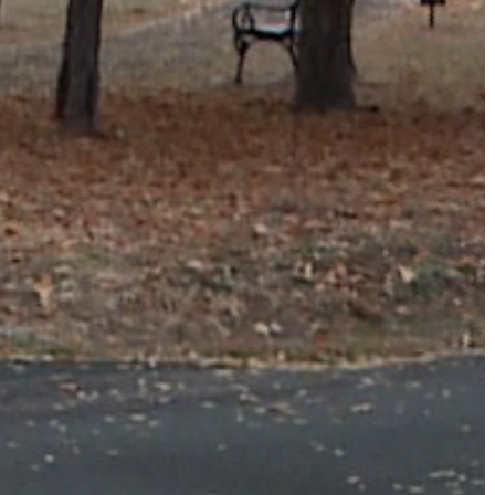
A
VÁROS
PÉNZÜGYEI
KÖLTSÉGVETÉSI
RENDELETEK