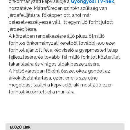
önkormányzati képviselője a
Gyöngyösi TV-nek
,
hozzátéve: Mátrafüreden szintén szükség van
járdafelújításra, főképpen ott, ahol már
balesetveszélyessé vált. Itt egymillió forint jutott
járdaépítésre.
A körzetben rendelkezésre álló plusz ötmillió
forintos önkormányzati keretből további 500 ezer
forintot ajánlott fel a képviselő a gyepmesteri telep
fejlesztésére, és további fél millió forintot közterület
takarítására és virágos ládák beszerzésére.
A Felsővárosban főként ősszel okoz gondot az
árkok tisztántartása, ezért erre is szeretne
megoldást találni a képviselő, aki most 200 ezer
forintot különített el a munkára.
ELŐZŐ CIKK