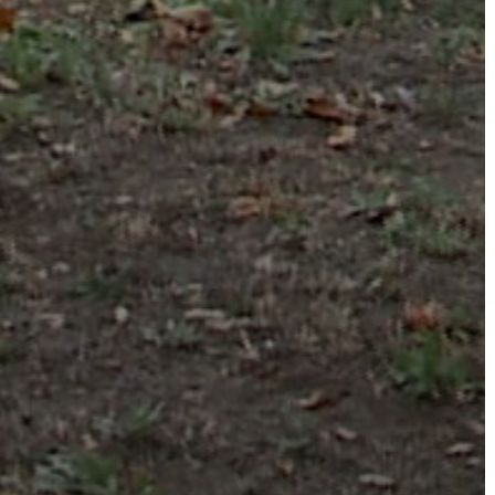
VÁROSHÁZA
AZ
ÖNKORMÁNYZAT
A
KÉPVISELŐ-
TESTÜLET
A