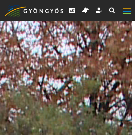
A
VÁROS
KIEMELT
LÁTVÁNYOSSÁGOK
GYÖNGYÖS