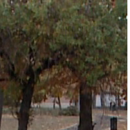
VÁROS
ÉRTÉKTÁRA
VÁROSUNKRÓL
LAKOSSÁGI
INFORMÁCIÓK
HASZNOS
KVÍZ