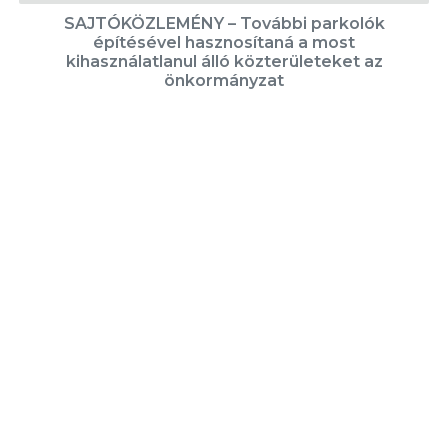
SAJTÓKÖZLEMÉNY – További parkolók
építésével hasznosítaná a most
kihasználatlanul álló közterületeket az
önkormányzat
KÖVETKEZŐ CIKK
Ki legyen az év legjobb sportolója?
KIEMELT TARTALMAK
Városkártya