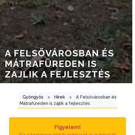
VÁROSRENDÉSZET
TÁJÉKOZTATÓK
ÁTLÁTHATÓSÁG
AZ
A FELSŐVÁROSBAN ÉS
ÖNKORMÁNYZATI
MÁTRAFÜREDEN IS
CÉGEK
ÉS
ZAJLIK A FEJLESZTÉS
INTÉZMÉNYEK
NYOMTATVÁNYOK
Gyöngyös
>
Hírek
>
A Felsővárosban és
Mátrafüreden is zajlik a fejlesztés
E-
ÜGYINTÉZÉS
Figyelem!
TESTÜLETI
Ez a tartalom több mint két éve frissült