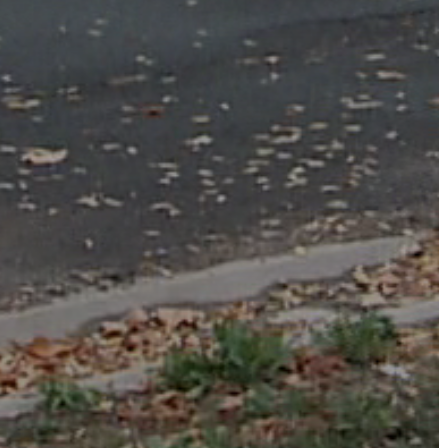
AZ
ÉPÜLŐ
VÁROS
FEJLESZTÉSEK
KÖRNYEZETVÉDELEM
TELEPÜLÉSRENDEZÉS
STRATÉGIÁK
ÉS
KONCEPCIÓK
BEJELENTŐ