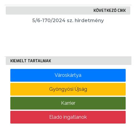
KÖVETKEZŐ CIKK
KÖLTSÉGVETÉSI
5/6-170/2024 sz. hirdetmény
RENDELETEK
KIEMELT TARTALMAK
Városkártya
AZ
ÉPÜLŐ
Gyöngyösi Újság
VÁROS
Karrier
Eladó ingatlanok
FEJLESZTÉSEK
KÖRNYEZETVÉDELEM