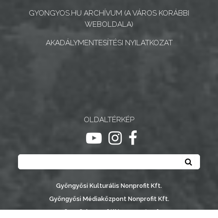
GYONGYOS.HU ARCHÍVUM (A VÁROS KORÁBBI
NYOMTATVÁNYOK
WEBOLDALA)
AKADÁLYMENTESÍTÉSI NYILATKOZAT
E-
ÜGYINTÉZÉS
TESTÜLETI
ANYAGOK
KISTÉRSÉG
OLDALTÉRKÉP
ugrás youtube csatornára
ugrás instagram csatornár
ugrás facebook-oldalr
GEOTERM-
Keresés
GYÖNGYÖS
Keresé
Gyöngyösi Kulturális Nonprofit Kft.
Gyöngyösi Médiaközpont Nonprofit Kft.
Gyöngyösi Sportfólió Nonprofit Kft.