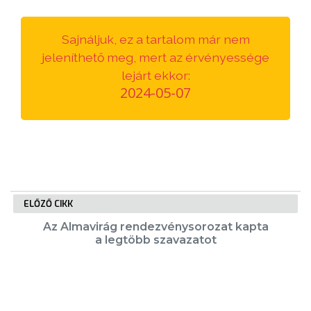
VÁROSUNKRÓL
Sajnáljuk, ez a tartalom már nem
LAKOSSÁGI
jeleníthető meg, mert az érvényessége
INFORMÁCIÓK
lejárt ekkor:
2024-05-07
HASZNOS
KVÍZ
ELŐZŐ CIKK
Az Almavirág rendezvénysorozat kapta
a legtöbb szavazatot
A
VÁROS
PÉNZÜGYEI