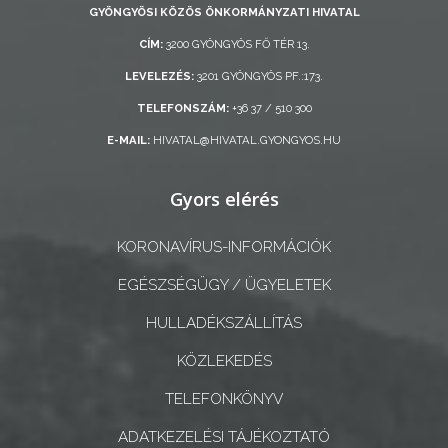
GYÖNGYÖSI KÖZÖS ÖNKORMÁNYZATI HIVATAL
ÖNKORMÁNYZAT
CÍM:
3200 GYÖNGYÖS FŐ TÉR 13.
A
LEVELEZÉS:
3201 GYÖNGYÖS PF.:173.
KÉPVISELŐ-
TELEFONSZÁM:
+36 37 / 510 300
TESTÜLET
E-MAIL:
HIVATAL@HIVATAL.GYONGYOS.HU
A
VÁROSRENDÉSZET
Gyors elérés
TÁJÉKOZTATÓK
KORONAVÍRUS-INFORMÁCIÓK
EGÉSZSÉGÜGY / ÜGYELETEK
ÁTLÁTHATÓSÁG
HULLADÉKSZÁLLÍTÁS
AZ
KÖZLEKEDÉS
ÖNKORMÁNYZATI
CÉGEK
TELEFONKÖNYV
ÉS
ADATKEZELÉSI TÁJÉKOZTATÓ
INTÉZMÉNYEK