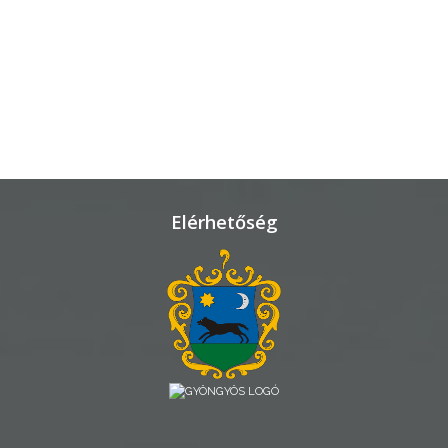
TELEPÜLÉSRENDEZÉS
STRATÉGIÁK
ÉS
KONCEPCIÓK
BEJELENTŐ
Elérhetőség
VÁROSHÁZA
AZ