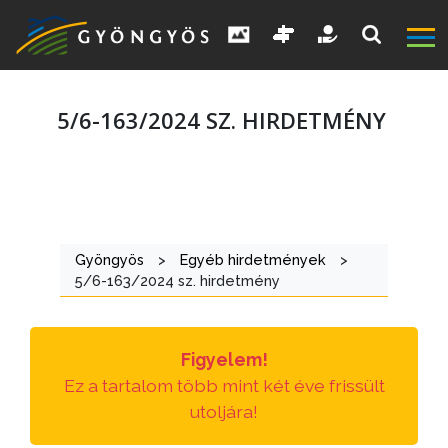
5/6-163/2024 SZ. HIRDETMÉNY
A
VÁROS
Gyöngyös
>
Egyéb hirdetmények
>
5/6-163/2024 sz. hirdetmény
KIEMELT
LÁTVÁNYOSSÁGOK
Figyelem!
GYÖNGYÖS
Ez a tartalom több mint két éve frissült
VÁROS
utoljára!
ÉRTÉKTÁRA