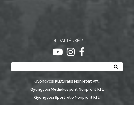
NYOMTATVÁNYOK
E-
ÜGYINTÉZÉS
OLDALTÉRKÉP
TESTÜLETI
ugrás youtube csatornára
ugrás instagram csatornár
ugrás facebook-oldalr
ANYAGOK
Keresés
Keresé
KISTÉRSÉG
GEOTERM-
Gyöngyösi Kulturális Nonprofit Kft.
GYÖNGYÖS
Gyöngyösi Médiaközpont Nonprofit Kft.
Gyöngyösi Sportfólió Nonprofit Kft.
Gyöngyösi Városgondozási Zrt.
Gyöngyösi Várostérség Fejlesztő Nonprofit Kft.
Vachott Sándor Városi Könyvtár