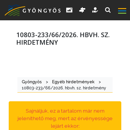
10803-233/66/2026. HBVH. SZ.
HIRDETMÉNY
A
VÁROS
Gyöngyös
>
Egyéb hirdetmények
>
KIEMELT
10803-233/66/2026. hbvh. sz. hirdetmény
LÁTVÁNYOSSÁGOK
GYÖNGYÖS
Sajnáljuk, ez a tartalom már nem
VÁROS
jeleníthető meg, mert az érvényessége
ÉRTÉKTÁRA
lejárt ekkor: