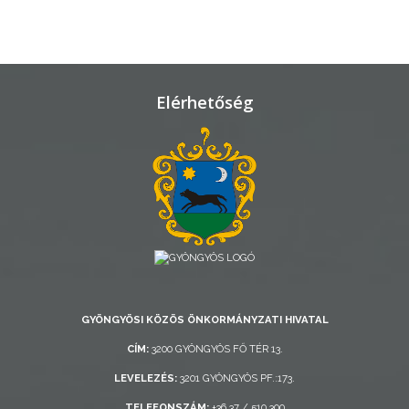
TELEPÜLÉSRENDEZÉS
STRATÉGIÁK
ÉS
Elérhetőség
KONCEPCIÓK
BEJELENTŐ
VÁROSHÁZA
GYÖNGYÖSI KÖZÖS ÖNKORMÁNYZATI HIVATAL
CÍM:
3200 GYÖNGYÖS FŐ TÉR 13.
LEVELEZÉS:
3201 GYÖNGYÖS PF.:173.
AZ
ÖNKORMÁNYZAT
TELEFONSZÁM:
+36 37 / 510 300