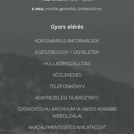
E-MAIL:
HIVATAL@HIVATAL.GYONGYOS.HU
A
KÉPVISELŐ-
Gyors elérés
TESTÜLET
KORONAVÍRUS-INFORMÁCIÓK
A
VÁROSRENDÉSZET
EGÉSZSÉGÜGY / ÜGYELETEK
HULLADÉKSZÁLLÍTÁS
TÁJÉKOZTATÓK
KÖZLEKEDÉS
ÁTLÁTHATÓSÁG
TELEFONKÖNYV
AZ
ADATKEZELÉSI TÁJÉKOZTATÓ
ÖNKORMÁNYZATI
GYONGYOS.HU ARCHÍVUM (A VÁROS KORÁBBI
CÉGEK
WEBOLDALA)
ÉS
AKADÁLYMENTESÍTÉSI NYILATKOZAT
INTÉZMÉNYEK