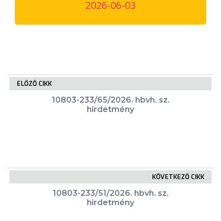
2026-06-03
VÁROSUNKRÓL
LAKOSSÁGI
INFORMÁCIÓK
HASZNOS
ELŐZŐ CIKK
KVÍZ
10803-233/65/2026. hbvh. sz.
hirdetmény
KÖVETKEZŐ CIKK
A
VÁROS
10803-233/51/2026. hbvh. sz.
hirdetmény
PÉNZÜGYEI