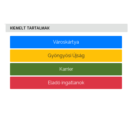
KÖLTSÉGVETÉSI
RENDELETEK
KIEMELT TARTALMAK
Városkártya
Gyöngyösi Újság
Karrier
AZ
ÉPÜLŐ
Eladó ingatlanok
VÁROS
FEJLESZTÉSEK
KÖRNYEZETVÉDELEM