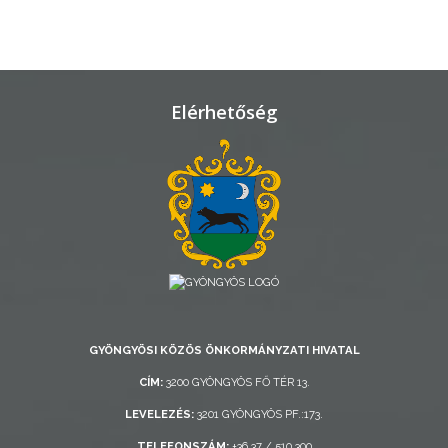
TELEPÜLÉSRENDEZÉS
STRATÉGIÁK
ÉS
Elérhetőség
KONCEPCIÓK
BEJELENTŐ
VÁROSHÁZA
GYÖNGYÖSI KÖZÖS ÖNKORMÁNYZATI HIVATAL
CÍM:
3200 GYÖNGYÖS FŐ TÉR 13.
LEVELEZÉS:
3201 GYÖNGYÖS PF.:173.
AZ
ÖNKORMÁNYZAT
TELEFONSZÁM:
+36 37 / 510 300