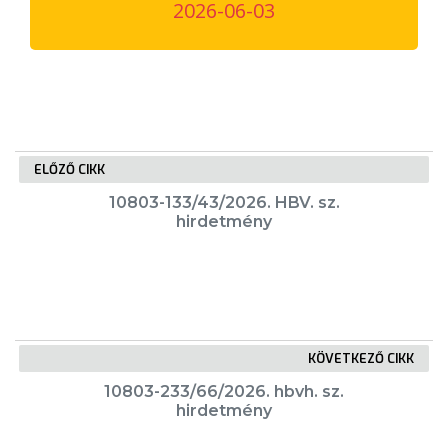
2026-06-03
VÁROSUNKRÓL
LAKOSSÁGI
INFORMÁCIÓK
HASZNOS
ELŐZŐ CIKK
KVÍZ
10803-133/43/2026. HBV. sz.
hirdetmény
KÖVETKEZŐ CIKK
A
VÁROS
10803-233/66/2026. hbvh. sz.
hirdetmény
PÉNZÜGYEI