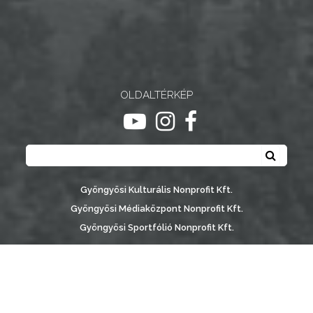
NYOMTATVÁNYOK
E-
ÜGYINTÉZÉS
OLDALTÉRKÉP
TESTÜLETI
ugrás youtube csatornára
ugrás instagram csatornár
ugrás facebook-oldalr
ANYAGOK
Keresés
Keresé
KISTÉRSÉG
GEOTERM-
Gyöngyösi Kulturális Nonprofit Kft.
GYÖNGYÖS
Gyöngyösi Médiaközpont Nonprofit Kft.
Gyöngyösi Sportfólió Nonprofit Kft.
Gyöngyösi Városgondozási Zrt.
Gyöngyösi Várostérség Fejlesztő Nonprofit Kft.
Vachott Sándor Városi Könyvtár