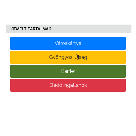
KÖLTSÉGVETÉSI
RENDELETEK
KIEMELT TARTALMAK
Városkártya
Gyöngyösi Újság
Karrier
AZ
ÉPÜLŐ
Eladó ingatlanok
VÁROS
FEJLESZTÉSEK
KÖRNYEZETVÉDELEM