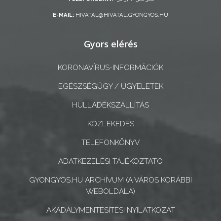
E-MAIL:
HIVATAL@HIVATAL.GYONGYOS.HU
A
KÉPVISELŐ-
Gyors elérés
TESTÜLET
KORONAVÍRUS-INFORMÁCIÓK
A
VÁROSRENDÉSZET
EGÉSZSÉGÜGY / ÜGYELETEK
HULLADÉKSZÁLLÍTÁS
TÁJÉKOZTATÓK
KÖZLEKEDÉS
ÁTLÁTHATÓSÁG
TELEFONKÖNYV
AZ
ADATKEZELÉSI TÁJÉKOZTATÓ
ÖNKORMÁNYZATI
GYONGYOS.HU ARCHÍVUM (A VÁROS KORÁBBI
CÉGEK
WEBOLDALA)
ÉS
AKADÁLYMENTESÍTÉSI NYILATKOZAT
INTÉZMÉNYEK