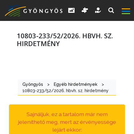
10803-233/52/2026. HBVH. SZ.
HIRDETMÉNY
A
VÁROS
Gyöngyös
>
Egyéb hirdetmények
>
KIEMELT
10803-233/52/2026. hbvh. sz. hirdetmény
LÁTVÁNYOSSÁGOK
GYÖNGYÖS
Sajnáljuk, ez a tartalom már nem
VÁROS
jeleníthető meg, mert az érvényessége
ÉRTÉKTÁRA
lejárt ekkor: