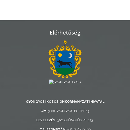
TELEPÜLÉSRENDEZÉS
STRATÉGIÁK
ÉS
Elérhetőség
KONCEPCIÓK
BEJELENTŐ
VÁROSHÁZA
GYÖNGYÖSI KÖZÖS ÖNKORMÁNYZATI HIVATAL
CÍM:
3200 GYÖNGYÖS FŐ TÉR 13.
LEVELEZÉS:
3201 GYÖNGYÖS PF.:173.
AZ
ÖNKORMÁNYZAT
TELEFONSZÁM:
+36 37 / 510 300