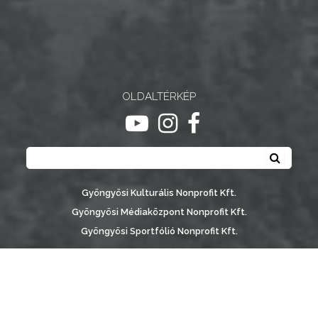
NYOMTATVÁNYOK
E-
ÜGYINTÉZÉS
OLDALTÉRKÉP
TESTÜLETI
ugrás youtube csatornára
ugrás instagram csatornár
ugrás facebook-oldalr
ANYAGOK
Keresés
Keresé
KISTÉRSÉG
GEOTERM-
Gyöngyösi Kulturális Nonprofit Kft.
GYÖNGYÖS
Gyöngyösi Médiaközpont Nonprofit Kft.
Gyöngyösi Sportfólió Nonprofit Kft.
Gyöngyösi Városgondozási Zrt.
Gyöngyösi Várostérség Fejlesztő Nonprofit Kft.
Vachott Sándor Városi Könyvtár