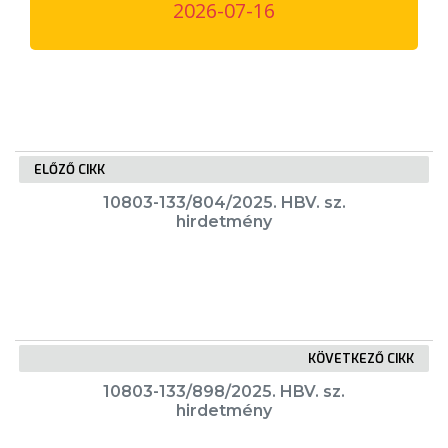
2026-07-16
VÁROSUNKRÓL
LAKOSSÁGI
INFORMÁCIÓK
HASZNOS
ELŐZŐ CIKK
KVÍZ
10803-133/804/2025. HBV. sz.
hirdetmény
KÖVETKEZŐ CIKK
A
VÁROS
10803-133/898/2025. HBV. sz.
hirdetmény
PÉNZÜGYEI