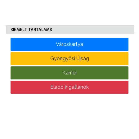
KÖLTSÉGVETÉSI
RENDELETEK
KIEMELT TARTALMAK
Városkártya
Gyöngyösi Újság
Karrier
AZ
ÉPÜLŐ
Eladó ingatlanok
VÁROS
FEJLESZTÉSEK
KÖRNYEZETVÉDELEM