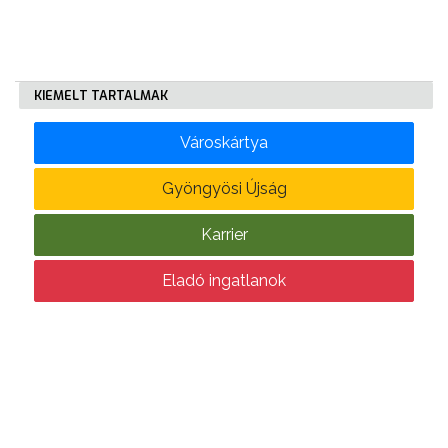
KÖLTSÉGVETÉSI
RENDELETEK
KIEMELT TARTALMAK
Városkártya
Gyöngyösi Újság
Karrier
AZ
ÉPÜLŐ
Eladó ingatlanok
VÁROS
FEJLESZTÉSEK
KÖRNYEZETVÉDELEM