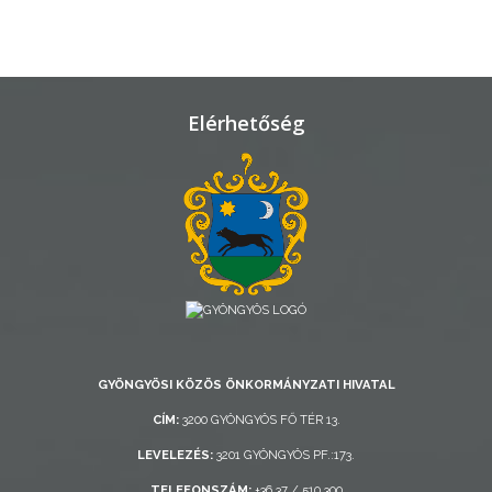
TELEPÜLÉSRENDEZÉS
STRATÉGIÁK
ÉS
Elérhetőség
KONCEPCIÓK
BEJELENTŐ
VÁROSHÁZA
GYÖNGYÖSI KÖZÖS ÖNKORMÁNYZATI HIVATAL
CÍM:
3200 GYÖNGYÖS FŐ TÉR 13.
LEVELEZÉS:
3201 GYÖNGYÖS PF.:173.
AZ
ÖNKORMÁNYZAT
TELEFONSZÁM:
+36 37 / 510 300