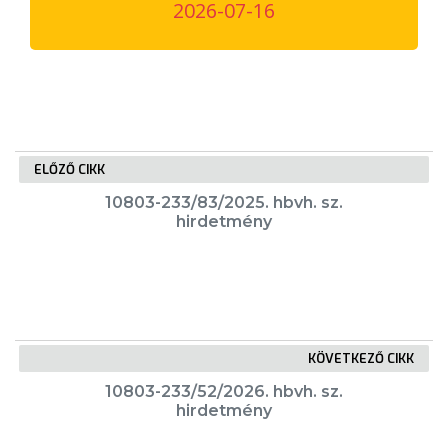
2026-07-16
VÁROSUNKRÓL
LAKOSSÁGI
INFORMÁCIÓK
HASZNOS
ELŐZŐ CIKK
KVÍZ
10803-233/83/2025. hbvh. sz.
hirdetmény
KÖVETKEZŐ CIKK
A
VÁROS
10803-233/52/2026. hbvh. sz.
hirdetmény
PÉNZÜGYEI