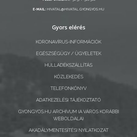
E-MAIL:
HIVATAL@HIVATAL.GYONGYOS.HU
A
KÉPVISELŐ-
Gyors elérés
TESTÜLET
KORONAVÍRUS-INFORMÁCIÓK
A
VÁROSRENDÉSZET
EGÉSZSÉGÜGY / ÜGYELETEK
HULLADÉKSZÁLLÍTÁS
TÁJÉKOZTATÓK
KÖZLEKEDÉS
ÁTLÁTHATÓSÁG
TELEFONKÖNYV
AZ
ADATKEZELÉSI TÁJÉKOZTATÓ
ÖNKORMÁNYZATI
GYONGYOS.HU ARCHÍVUM (A VÁROS KORÁBBI
CÉGEK
WEBOLDALA)
ÉS
AKADÁLYMENTESÍTÉSI NYILATKOZAT
INTÉZMÉNYEK