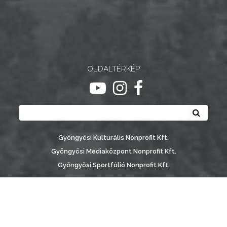
NYOMTATVÁNYOK
E-
ÜGYINTÉZÉS
OLDALTÉRKÉP
TESTÜLETI
ugrás youtube csatornára
ugrás instagram csatornár
ugrás facebook-oldalr
ANYAGOK
Keresés
Keresé
KISTÉRSÉG
GEOTERM-
Gyöngyösi Kulturális Nonprofit Kft.
GYÖNGYÖS
Gyöngyösi Médiaközpont Nonprofit Kft.
Gyöngyösi Sportfólió Nonprofit Kft.
Gyöngyösi Városgondozási Zrt.
Gyöngyösi Várostérség Fejlesztő Nonprofit Kft.
Vachott Sándor Városi Könyvtár