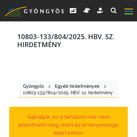
10803-133/804/2025. HBV. SZ.
HIRDETMÉNY
A
VÁROS
Gyöngyös
>
Egyéb hirdetmények
>
KIEMELT
10803-133/804/2025. HBV. sz. hirdetmény
LÁTVÁNYOSSÁGOK
GYÖNGYÖS
Sajnáljuk, ez a tartalom már nem
VÁROS
jeleníthető meg, mert az érvényessége
ÉRTÉKTÁRA
lejárt ekkor: