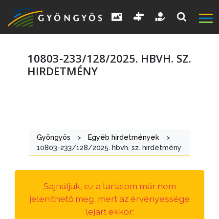
10803-233/128/2025. HBVH. SZ.
HIRDETMÉNY
A
VÁROS
Gyöngyös
>
Egyéb hirdetmények
>
KIEMELT
10803-233/128/2025. hbvh. sz. hirdetmény
LÁTVÁNYOSSÁGOK
GYÖNGYÖS
Sajnáljuk, ez a tartalom már nem
VÁROS
jeleníthető meg, mert az érvényessége
ÉRTÉKTÁRA
lejárt ekkor: