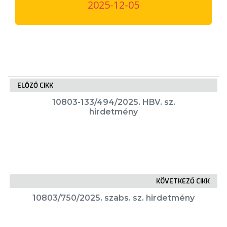
2025-12-05
VÁROSUNKRÓL
LAKOSSÁGI
INFORMÁCIÓK
HASZNOS
ELŐZŐ CIKK
KVÍZ
10803-133/494/2025. HBV. sz.
hirdetmény
KÖVETKEZŐ CIKK
A
VÁROS
10803/750/2025. szabs. sz. hirdetmény
PÉNZÜGYEI