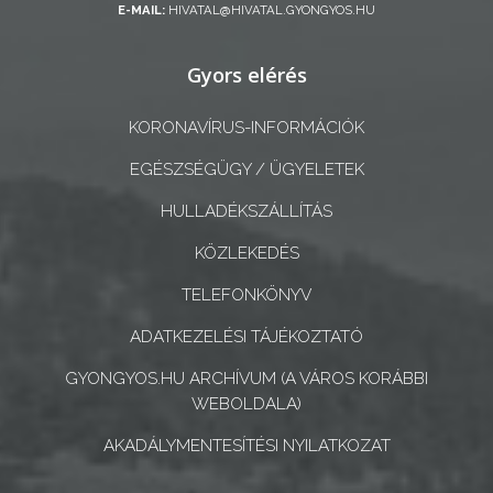
E-MAIL:
HIVATAL@HIVATAL.GYONGYOS.HU
A
Gyors elérés
KÉPVISELŐ-
TESTÜLET
KORONAVÍRUS-INFORMÁCIÓK
A
EGÉSZSÉGÜGY / ÜGYELETEK
VÁROSRENDÉSZET
HULLADÉKSZÁLLÍTÁS
TÁJÉKOZTATÓK
KÖZLEKEDÉS
ÁTLÁTHATÓSÁG
TELEFONKÖNYV
ADATKEZELÉSI TÁJÉKOZTATÓ
AZ
ÖNKORMÁNYZATI
GYONGYOS.HU ARCHÍVUM (A VÁROS KORÁBBI
WEBOLDALA)
CÉGEK
ÉS
AKADÁLYMENTESÍTÉSI NYILATKOZAT
INTÉZMÉNYEK