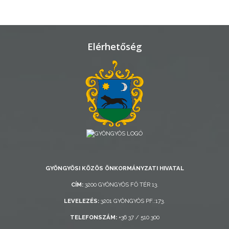
TELEPÜLÉSRENDEZÉS
STRATÉGIÁK
Elérhetőség
ÉS
KONCEPCIÓK
BEJELENTŐ
GYÖNGYÖSI KÖZÖS ÖNKORMÁNYZATI HIVATAL
VÁROSHÁZA
CÍM:
3200 GYÖNGYÖS FŐ TÉR 13.
LEVELEZÉS:
3201 GYÖNGYÖS PF.:173.
AZ
TELEFONSZÁM:
+36 37 / 510 300
ÖNKORMÁNYZAT