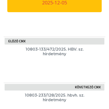
2025-12-05
VÁROSUNKRÓL
LAKOSSÁGI
INFORMÁCIÓK
HASZNOS
ELŐZŐ CIKK
KVÍZ
10803-133/472/2025. HBV. sz.
hirdetmény
KÖVETKEZŐ CIKK
A
VÁROS
10803-233/128/2025. hbvh. sz.
hirdetmény
PÉNZÜGYEI