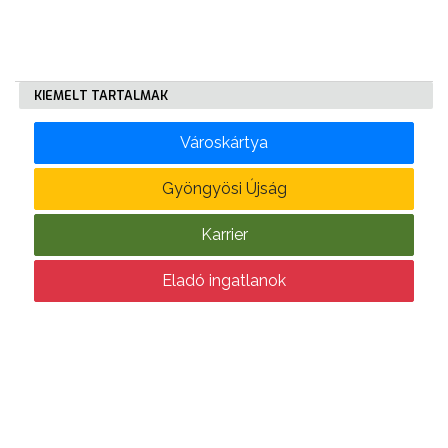
KÖLTSÉGVETÉSI
RENDELETEK
KIEMELT TARTALMAK
Városkártya
Gyöngyösi Újság
Karrier
AZ
ÉPÜLŐ
Eladó ingatlanok
VÁROS
FEJLESZTÉSEK
KÖRNYEZETVÉDELEM