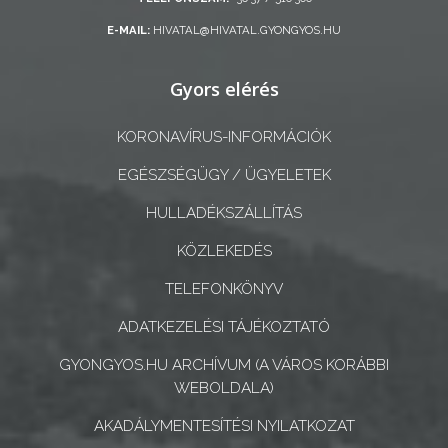
E-MAIL:
HIVATAL@HIVATAL.GYONGYOS.HU
A
KÉPVISELŐ-
Gyors elérés
TESTÜLET
KORONAVÍRUS-INFORMÁCIÓK
A
VÁROSRENDÉSZET
EGÉSZSÉGÜGY / ÜGYELETEK
HULLADÉKSZÁLLÍTÁS
TÁJÉKOZTATÓK
KÖZLEKEDÉS
ÁTLÁTHATÓSÁG
TELEFONKÖNYV
AZ
ADATKEZELÉSI TÁJÉKOZTATÓ
ÖNKORMÁNYZATI
GYONGYOS.HU ARCHÍVUM (A VÁROS KORÁBBI
CÉGEK
WEBOLDALA)
ÉS
AKADÁLYMENTESÍTÉSI NYILATKOZAT
INTÉZMÉNYEK