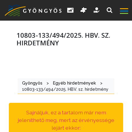
10803-133/494/2025. HBV. SZ.
HIRDETMÉNY
A
VÁROS
Gyöngyös
>
Egyéb hirdetmények
>
KIEMELT
10803-133/494/2025. HBV. sz. hirdetmény
LÁTVÁNYOSSÁGOK
GYÖNGYÖS
Sajnáljuk, ez a tartalom már nem
VÁROS
jeleníthető meg, mert az érvényessége
ÉRTÉKTÁRA
lejárt ekkor: