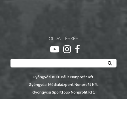
NYOMTATVÁNYOK
E-
ÜGYINTÉZÉS
OLDALTÉRKÉP
TESTÜLETI
ugrás youtube csatornára
ugrás instagram csatornár
ugrás facebook-oldalr
ANYAGOK
Keresés
Keresé
KISTÉRSÉG
GEOTERM-
Gyöngyösi Kulturális Nonprofit Kft.
GYÖNGYÖS
Gyöngyösi Médiaközpont Nonprofit Kft.
Gyöngyösi Sportfólió Nonprofit Kft.
Gyöngyösi Városgondozási Zrt.
Gyöngyösi Várostérség Fejlesztő Nonprofit Kft.
Vachott Sándor Városi Könyvtár