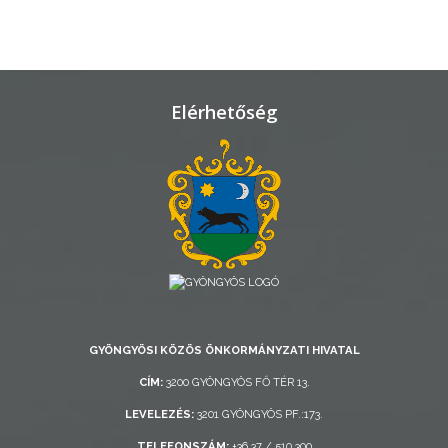
TELEPÜLÉSRENDEZÉS
STRATÉGIÁK
ÉS
Elérhetőség
KONCEPCIÓK
BEJELENTŐ
VÁROSHÁZA
GYÖNGYÖSI KÖZÖS ÖNKORMÁNYZATI HIVATAL
CÍM:
3200 GYÖNGYÖS FŐ TÉR 13.
LEVELEZÉS:
3201 GYÖNGYÖS PF.:173.
AZ
ÖNKORMÁNYZAT
TELEFONSZÁM:
+36 37 / 510 300