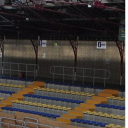
VÁROS
ÉRTÉKTÁRA
VÁROSUNKRÓL
LAKOSSÁGI
INFORMÁCIÓK
HASZNOS
KVÍZ