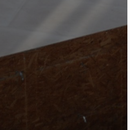
VÁROSHÁZA
AZ
ÖNKORMÁNYZAT
A
KÉPVISELŐ-
TESTÜLET
A
VÁROSRENDÉSZET