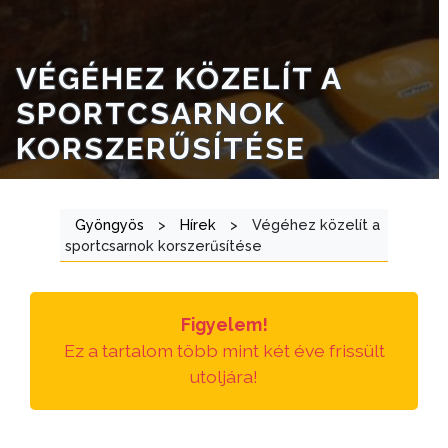
TÁJÉKOZTATÓK
ÁTLÁTHATÓSÁG
VÉGÉHEZ KÖZELÍT A
SPORTCSARNOK
AZ
KORSZERŰSÍTÉSE
ÖNKORMÁNYZATI
CÉGEK
ÉS
Gyöngyös
>
Hírek
>
Végéhez közelít a
INTÉZMÉNYEK
sportcsarnok korszerűsítése
NYOMTATVÁNYOK
E-
Figyelem!
ÜGYINTÉZÉS
Ez a tartalom több mint két éve frissült
utoljára!
TESTÜLETI
ANYAGOK