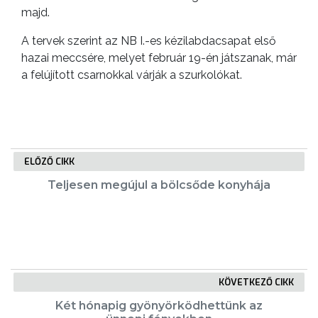
majd.
A tervek szerint az NB I.-es kézilabdacsapat első
hazai meccsére, melyet február 19-én játszanak, már
a felújított csarnokkal várják a szurkolókat.
ELŐZŐ CIKK
Teljesen megújul a bölcsőde konyhája
KÖVETKEZŐ CIKK
Két hónapig gyönyörködhettünk az