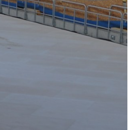
A
VÁROS
PÉNZÜGYEI
KÖLTSÉGVETÉSI
RENDELETEK
AZ