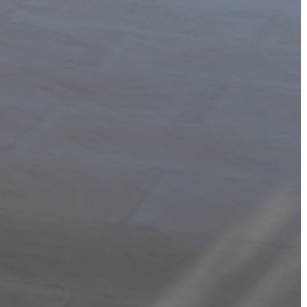
ÉPÜLŐ
VÁROS
FEJLESZTÉSEK
KÖRNYEZETVÉDELEM
TELEPÜLÉSRENDEZÉS
STRATÉGIÁK
ÉS
KONCEPCIÓK
BEJELENTŐ