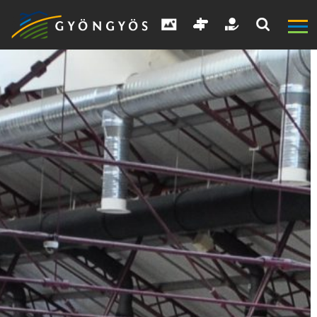
A
VÁROS
KIEMELT
LÁTVÁNYOSSÁGOK
GYÖNGYÖS