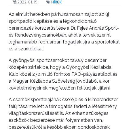
2022. 01. 19.
HÍREK
KISTÉRSÉG
Az elmúlt hetekben párhuzamosan zajlott az új
GEOTERM-
sportpadló kiépítése és a légkondicionáló
berendezés korszerűsítése a Dr. Fejes András Sport-
GYÖNGYÖS
és Rendezvénycsarnokban, ahol a tervek szerint
leghamarabb februárban fogadják újra a sportolókat
és a szurkolókat.
A gyöngyösi sportcsarnokot tavaly december
közepén zárták be, hogy a Gyöngyösi Kézilabda
Klub közel 270 millió forintos TAO-pályázatából és
a Magyar Kézilabda Szövetség jóvoltából a kor
követelményeinek megfelelően fel tudják újítani.
A csarnok sporttalajának cseréje és a klímarendszer
felújítása mellett a támogatás fedezi a létesítmény
világításkorszerűsítését is. Az ehhez szükséges
eszközök beszerzése már folyamatban van,
beszerelésükről a későbbiekben gondoskodnak