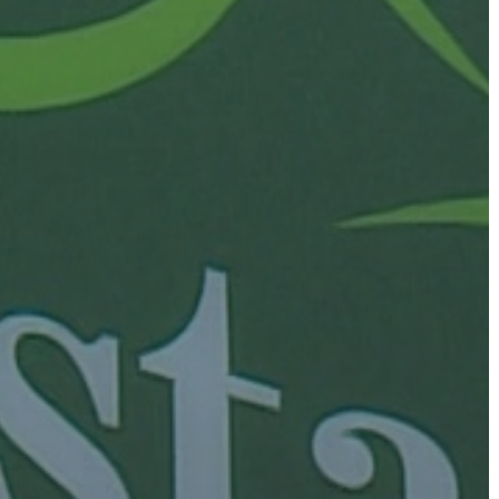
AZ
ÉPÜLŐ
VÁROS
FEJLESZTÉSEK
KÖRNYEZETVÉDELEM
TELEPÜLÉSRENDEZÉS
STRATÉGIÁK
ÉS
KONCEPCIÓK