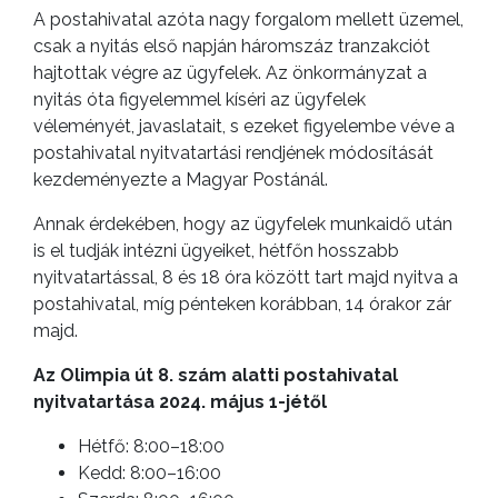
A postahivatal azóta nagy forgalom mellett üzemel,
csak a nyitás első napján háromszáz tranzakciót
hajtottak végre az ügyfelek. Az önkormányzat a
nyitás óta figyelemmel kíséri az ügyfelek
véleményét, javaslatait, s ezeket figyelembe véve a
postahivatal nyitvatartási rendjének módosítását
kezdeményezte a Magyar Postánál.
Annak érdekében, hogy az ügyfelek munkaidő után
is el tudják intézni ügyeiket, hétfőn hosszabb
nyitvatartással, 8 és 18 óra között tart majd nyitva a
postahivatal, míg pénteken korábban, 14 órakor zár
majd.
Az Olimpia út 8. szám alatti postahivatal
nyitvatartása 2024. május 1-jétől
Hétfő: 8:00–18:00
Kedd: 8:00–16:00