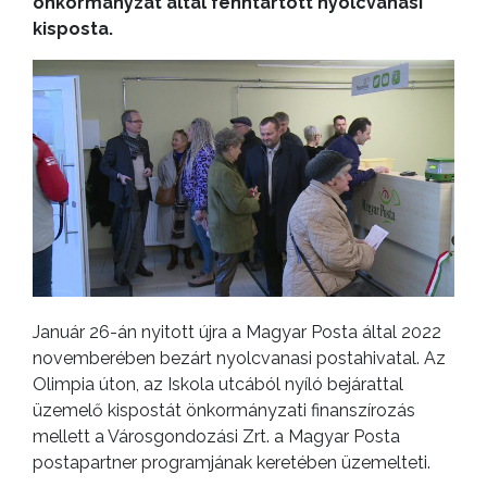
önkormányzat által fenntartott nyolcvanasi
kisposta.
Január 26-án nyitott újra a Magyar Posta által 2022
novemberében bezárt nyolcvanasi postahivatal. Az
Olimpia úton, az Iskola utcából nyíló bejárattal
üzemelő kispostát önkormányzati finanszírozás
mellett a Városgondozási Zrt. a Magyar Posta
postapartner programjának keretében üzemelteti.