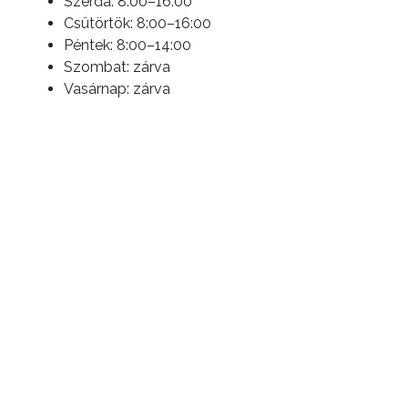
Szerda: 8:00–16:00
Csütörtök: 8:00–16:00
Péntek: 8:00–14:00
Szombat: zárva
Vasárnap: zárva
ELŐZŐ CIKK
Itt a Tour de Hongrie előzetes rajtlistája
KÖVETKEZŐ CIKK
Online mozijegyvásárlásnál is érvényes
a Városkártya