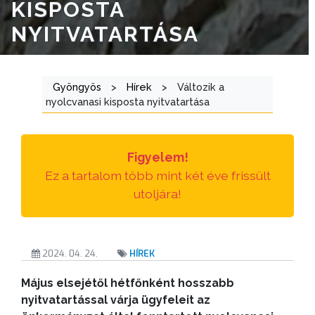
E-
KISPOSTA
ÜGYINTÉZÉS
NYITVATARTÁSA
TESTÜLETI
ANYAGOK
Gyöngyös
>
Hírek
>
Változik a
nyolcvanasi kisposta nyitvatartása
KISTÉRSÉG
GEOTERM-
Figyelem!
GYÖNGYÖS
Ez a tartalom több mint két éve frissült
utoljára!
2024. 04. 24.
HÍREK
Május elsejétől hétfőnként hosszabb
nyitvatartással várja ügyfeleit az