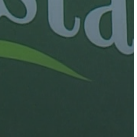
BEJELENTŐ
VÁROSHÁZA
AZ
ÖNKORMÁNYZAT
A