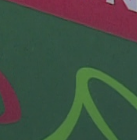
A
VÁROS
PÉNZÜGYEI
KÖLTSÉGVETÉSI
RENDELETEK