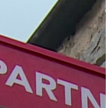
GYÖNGYÖS
VÁROS
ÉRTÉKTÁRA
VÁROSUNKRÓL
LAKOSSÁGI
INFORMÁCIÓK
HASZNOS
KVÍZ