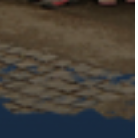
AZ
ÖNKORMÁNYZATI
CÉGEK
ÉS
INTÉZMÉNYEK
NYOMTATVÁNYOK
E-
ÜGYINTÉZÉS
TESTÜLETI
ANYAGOK
KISTÉRSÉG
GEOTERM-
GYÖNGYÖS