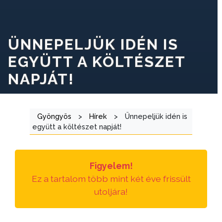
ÜNNEPELJÜK IDÉN IS
EGYÜTT A KÖLTÉSZET
NAPJÁT!
Gyöngyös
>
Hírek
>
Ünnepeljük idén is
együtt a költészet napját!
Figyelem!
Ez a tartalom több mint két éve frissült
utoljára!