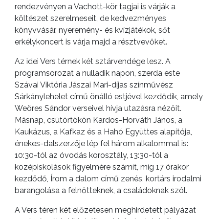
rendezvényen a Vachott-kör tagjai is várják a
költészet szerelmeseit, de kedvezményes
könyvvásár, nyeremény- és kvízjátékok, sőt
erkélykoncert is várja majd a résztvevőket.
Az idei Vers térnek két sztárvendége lesz. A
programsorozat a nulladik napon, szerda este
Szávai Viktória Jászai Mari-díjas színművész
Sárkánylehelet című önálló estjével kezdődik, amely
Weöres Sándor verseivel hívja utazásra nézőit.
Másnap, csütörtökön Kardos-Horváth János, a
Kaukázus, a Kafkaz és a Hahó Együttes alapítója,
énekes-dalszerzője lép fel három alkalommal is:
10:30-tól az óvodás korosztály, 13:30-tól a
középiskolások figyelmére számít, míg 17 órakor
kezdődő, Írom a dalom című zenés, kortárs irodalmi
barangolása a felnőtteknek, a családoknak szól.
A Vers téren két előzetesen meghirdetett pályázat