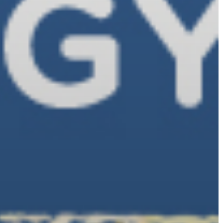
A
VÁROS
PÉNZÜGYEI
KÖLTSÉGVETÉSI
RENDELETEK