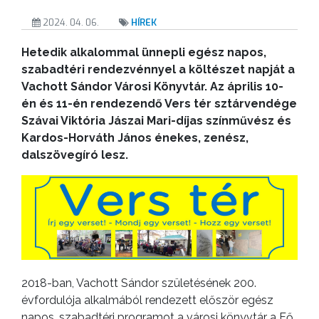
2024. 04. 06.
HÍREK
Hetedik alkalommal ünnepli egész napos,
szabadtéri rendezvénnyel a költészet napját a
Vachott Sándor Városi Könyvtár. Az április 10-
én és 11-én rendezendő Vers tér sztárvendége
Szávai Viktória Jászai Mari-díjas színművész és
Kardos-Horváth János énekes, zenész,
dalszövegíró lesz.
2018-ban, Vachott Sándor születésének 200.
évfordulója alkalmából rendezett először egész
napos, szabadtéri programot a városi könyvtár a Fő