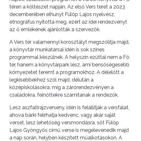
téren a költészet napján. Az első Vers teret a 2023
decemberében elhunyt Fülöp Lajos nyelvész,
etnográfus nyitotta meg, ezért az idei rendezvényt
az ő emlékének ajánlották a szervezők.
A Vers tér valamennyi korosztályt megszólítja majd,
a könyvtár munkatársai idén is sok színes
programmal készülnek. A helyszín ezúttal nem a Fő
tér, hanem a könyvtárpark lesz, ami bensőségesebb
környezetet teremt a programokhoz. A délelőtt a
legkisebbekhez szól majd, délután a
középiskolásokra, míg a zárórendezvényen a
családokra, felnőttekre számítanak a rendezők.
Lesz aszfaltrajzverseny, idén is felállítják a versfalat,
ahová bárki felírhatja kedvenc, vagy akár saját
versét, lesz lehetőség versmondásra, sőt Fülöp
Lajos Gyöngyös című verse is megelevenedik majd
a nap során, helyben készített műalkotásokon. A