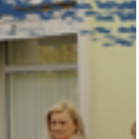
AZ
ÉPÜLŐ
VÁROS
FEJLESZTÉSEK
KÖRNYEZETVÉDELEM