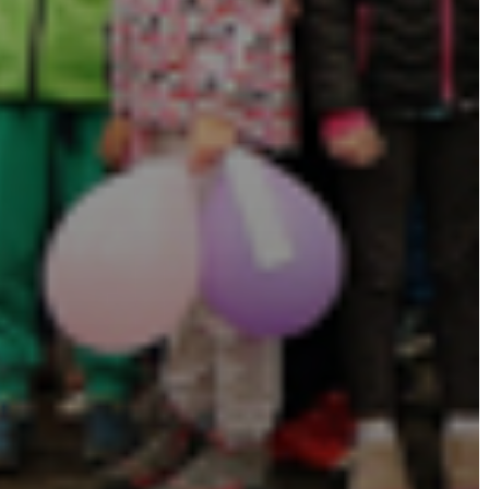
VÁROSHÁZA
AZ
ÖNKORMÁNYZAT
A
KÉPVISELŐ-
TESTÜLET
A
VÁROSRENDÉSZET
TÁJÉKOZTATÓK
ÁTLÁTHATÓSÁG