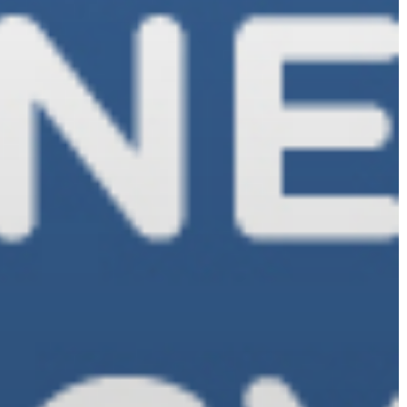
LÁTVÁNYOSSÁGOK
GYÖNGYÖS
VÁROS
ÉRTÉKTÁRA
VÁROSUNKRÓL
LAKOSSÁGI
INFORMÁCIÓK
HASZNOS
KVÍZ