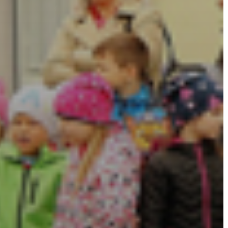
TELEPÜLÉSRENDEZÉS
STRATÉGIÁK
ÉS
KONCEPCIÓK
BEJELENTŐ