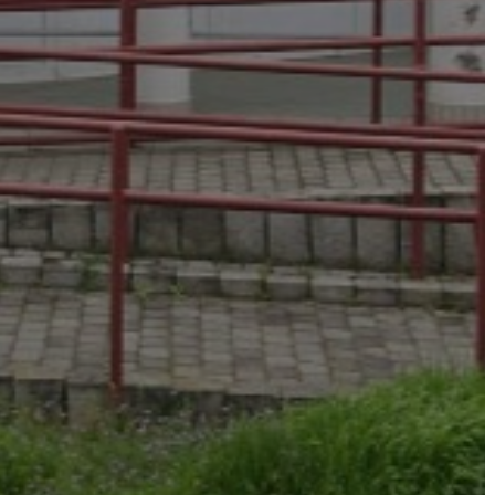
AZ
ÉPÜLŐ
VÁROS
FEJLESZTÉSEK
KÖRNYEZETVÉDELEM
TELEPÜLÉSRENDEZÉS
STRATÉGIÁK
ÉS
KONCEPCIÓK
BEJELENTŐ