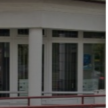
A
VÁROS
PÉNZÜGYEI
KÖLTSÉGVETÉSI
RENDELETEK