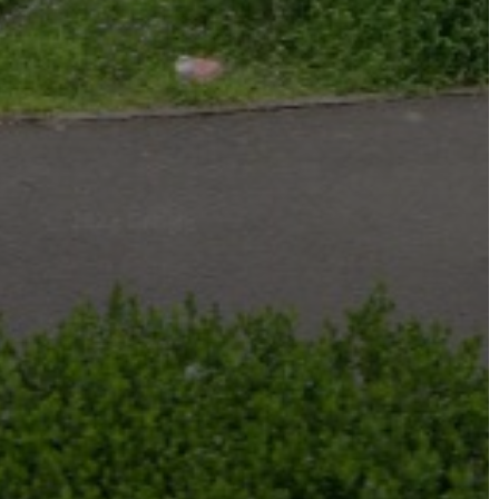
VÁROSHÁZA
AZ
ÖNKORMÁNYZAT
A
KÉPVISELŐ-
TESTÜLET