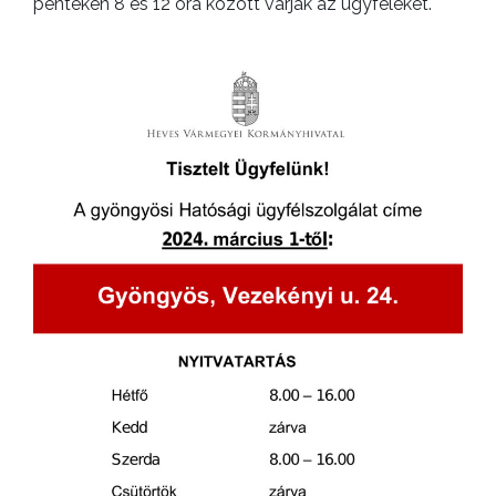
pénteken 8 és 12 óra között várják az ügyfeleket.