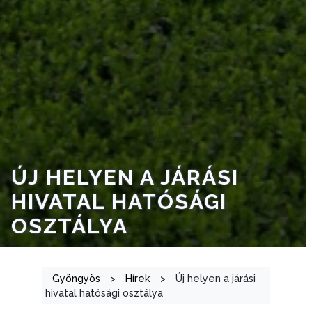
A
VÁROSRENDÉSZET
TÁJÉKOZTATÓK
ÁTLÁTHATÓSÁG
AZ
ÖNKORMÁNYZATI
CÉGEK
ÚJ HELYEN A JÁRÁSI
ÉS
HIVATAL HATÓSÁGI
INTÉZMÉNYEK
OSZTÁLYA
NYOMTATVÁNYOK
E-
Gyöngyös
>
Hírek
>
Új helyen a járási
ÜGYINTÉZÉS
hivatal hatósági osztálya