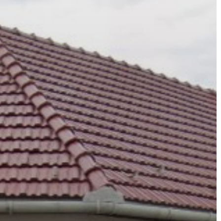
VÁROS
ÉRTÉKTÁRA
VÁROSUNKRÓL
LAKOSSÁGI
INFORMÁCIÓK
HASZNOS
KVÍZ