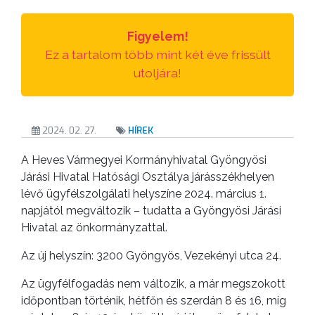
TESTÜLETI
ANYAGOK
Figyelem!
Ez a tartalom több mint két éve frissült
KISTÉRSÉG
utoljára!
GEOTERM-
GYÖNGYÖS
2024. 02. 27.
HÍREK
A Heves Vármegyei Kormányhivatal Gyöngyösi
Járási Hivatal Hatósági Osztálya járásszékhelyen
lévő ügyfélszolgálati helyszíne 2024. március 1.
napjától megváltozik – tudatta a Gyöngyösi Járási
Hivatal az önkormányzattal.
Az új helyszín: 3200 Gyöngyös, Vezekényi utca 24.
Az ügyfélfogadás nem változik, a már megszokott
időpontban történik, hétfőn és szerdán 8 és 16, míg