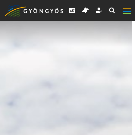
A
VÁROS
KIEMELT
LÁTVÁNYOSSÁGOK
GYÖNGYÖS