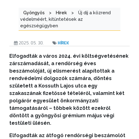
Gyöngyös
>
Hírek
>
Új díj a közrend
védelméért, kitüntetések az
egészségügyben
2025. 05. 30.
HÍREK
Elfogadták a város 2024. évi költségvetésének
zárszámadását, a rendőrség éves
beszámolóját, új elismerést alapítottak a
rendvédelmi dolgozók számára, döntés
született a Kossuth Lajos utca egy
szakaszának fizetőssé tételéről, valamint két
polgárőr egyesület önkormányzati
támogatásáról – többek között ezekről
döntött a gyöngyösi grémium május végi
testületi ülésén.
Elfogadták az átfogó rendőrségi beszámolót