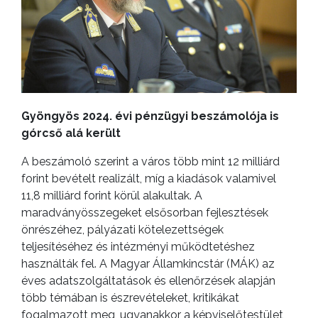
Gyöngyös 2024. évi pénzügyi beszámolója is
górcső alá került
A beszámoló szerint a város több mint 12 milliárd
forint bevételt realizált, míg a kiadások valamivel
11,8 milliárd forint körül alakultak. A
maradványösszegeket elsősorban fejlesztések
önrészéhez, pályázati kötelezettségek
teljesítéséhez és intézményi működtetéshez
használták fel. A Magyar Államkincstár (MÁK) az
éves adatszolgáltatások és ellenőrzések alapján
több témában is észrevételeket, kritikákat
fogalmazott meg, ugyanakkor a képviselőtestület