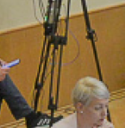
A
VÁROS
PÉNZÜGYEI