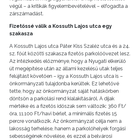
végül – a kritikák figyelembevételével – elfogadta a
zárszámadást.
Fizetőssé válik a Kossuth Lajos utca egy
szakasza
A Kossuth Lajos utca Páter Kiss Szaléz utca és a 24.
sz. főút közötti szakasza fizetős parkolóövezet lesz.
Az intézkedés előzménye, hogy a Nyugati elkerülő
út megépítése után az állami kezelésű utak teljes
felújítást követően – így a Kossuth Lajos utca is –
önkormányzati tulajdonba kerültek. Ez lehetővé
tette, hogy az önkormányzat saját hatáskörben
döntsön a parkolási rend kialakításáról. A díjak
mértéke és a fizetős időszak sem változik: 360 Ft/
óra, 11.100 Ft/havi bérlet, a minimális fizetés 15
percre vonatkozik. Az önkormányzat célja nem a
lakosság terhelése, hanem a parkolóhelyek forgási
sebességének növelése, és ezzel a belvárosi