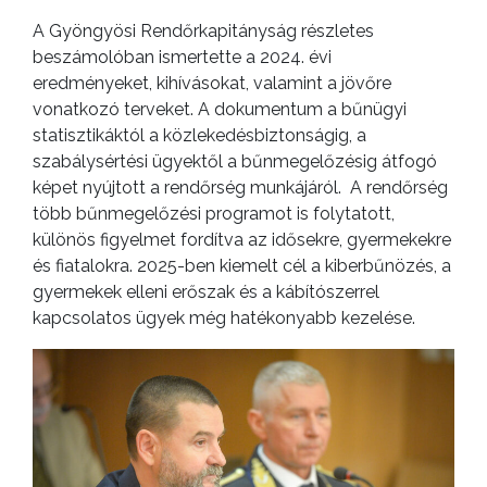
A Gyöngyösi Rendőrkapitányság részletes
beszámolóban ismertette a 2024. évi
eredményeket, kihívásokat, valamint a jövőre
vonatkozó terveket. A dokumentum a bűnügyi
statisztikáktól a közlekedésbiztonságig, a
szabálysértési ügyektől a bűnmegelőzésig átfogó
képet nyújtott a rendőrség munkájáról. A rendőrség
több bűnmegelőzési programot is folytatott,
különös figyelmet fordítva az idősekre, gyermekekre
és fiatalokra. 2025-ben kiemelt cél a kiberbűnözés, a
gyermekek elleni erőszak és a kábítószerrel
kapcsolatos ügyek még hatékonyabb kezelése.