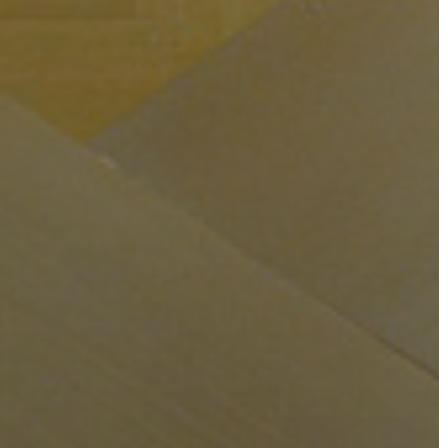
ÖNKORMÁNYZATI
CÉGEK
ÉS
INTÉZMÉNYEK
NYOMTATVÁNYOK
E-
ÜGYINTÉZÉS
TESTÜLETI
ANYAGOK
KISTÉRSÉG
GEOTERM-
GYÖNGYÖS