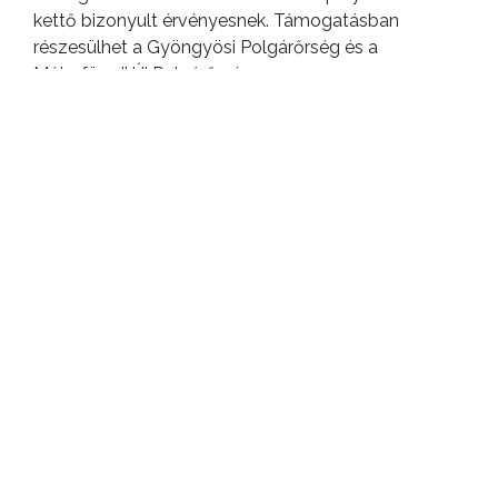
kettő bizonyult érvényesnek. Támogatásban
részesülhet a Gyöngyösi Polgárőrség és a
Mátrafüredi Új Polgárőrség.
Új elismerés a rendvédelmi dolgozók
megbecsülésére
„Gyöngyös Város Közrendvédelméért” elnevezéssel
önálló kitüntetés jött létre a rendvédelem területén
kiemelkedő munkát végzők számára. Az új
elismerés célja, hogy méltó módon ismerje el azon
rendőrök, városrendészek és polgárőrök
tevékenységét, akik hosszú időn keresztül
kiemelkedő színvonalon szolgálták a város
közrendjét, hozzájárulva Gyöngyös
közbiztonságának erősítéséhez. Az elismerés
átadására Szent György napja alkalmából kerül sor.