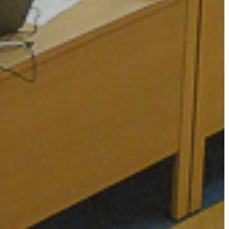
AZ
ÉPÜLŐ
VÁROS
FEJLESZTÉSEK
KÖRNYEZETVÉDELEM
TELEPÜLÉSRENDEZÉS
STRATÉGIÁK
ÉS
KONCEPCIÓK