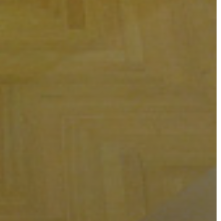
AZ
ÖNKORMÁNYZAT
A
KÉPVISELŐ-
TESTÜLET
A
VÁROSRENDÉSZET
TÁJÉKOZTATÓK
ÁTLÁTHATÓSÁG
AZ