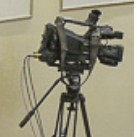
KIEMELT
LÁTVÁNYOSSÁGOK
GYÖNGYÖS
VÁROS
ÉRTÉKTÁRA
VÁROSUNKRÓL
LAKOSSÁGI
INFORMÁCIÓK
HASZNOS
KVÍZ