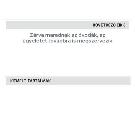
KÖVETKEZŐ CIKK
Zárva maradnak az óvodák, az
ügyeletet továbbra is megszervezik
KIEMELT TARTALMAK
Városkártya
Gyöngyösi Újság
Karrier