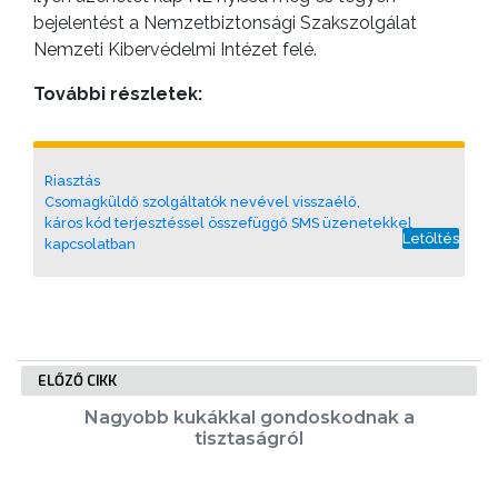
bejelentést a Nemzetbiztonsági Szakszolgálat
GEOTERM-
Nemzeti Kibervédelmi Intézet felé.
GYÖNGYÖS
További részletek:
Riasztás
Csomagküldő szolgáltatók nevével visszaélő,
káros kód terjesztéssel összefüggő SMS üzenetekkel
Letöltés
kapcsolatban
ELŐZŐ CIKK
Nagyobb kukákkal gondoskodnak a
tisztaságról