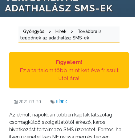
ADATHALÁSZ SMS-EK
ÁTLÁTHATÓSÁG
AZ
ÖNKORMÁNYZATI
Gyöngyös
>
Hírek
>
Továbbra is
terjednek az adathalász SMS-ek
CÉGEK
ÉS
INTÉZMÉNYEK
Figyelem!
Ez a tartalom több mint két éve frissült
NYOMTATVÁNYOK
utoljára!
E-
ÜGYINTÉZÉS
2021. 03. 30.
HÍREK
TESTÜLETI
Az elmúlt napokban többen kaptak látszólag
ANYAGOK
csomagküldő szolgáltatótól érkező, káros
hivatkozást tartalmazó SMS üzenetet. Fontos, ha
KISTÉRSÉG
ilyen üzenetet kap NE nyissa meg és tegyen