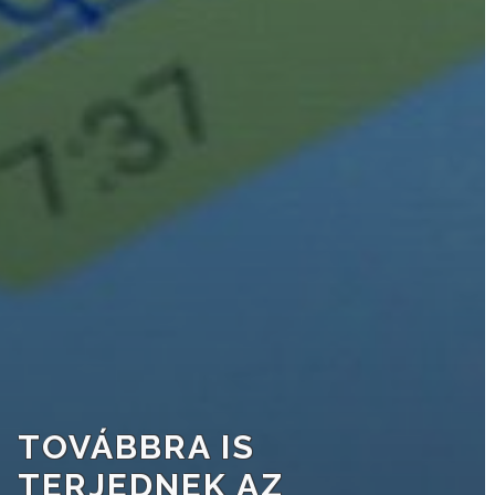
VÁROSHÁZA
AZ
ÖNKORMÁNYZAT
A
KÉPVISELŐ-
TESTÜLET
A
VÁROSRENDÉSZET
TOVÁBBRA IS
TÁJÉKOZTATÓK
TERJEDNEK AZ