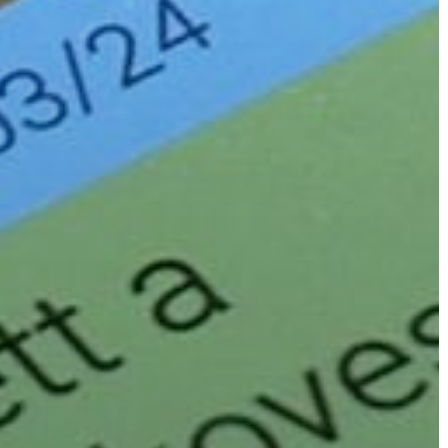
ÉRTÉKTÁRA
VÁROSUNKRÓL
LAKOSSÁGI
INFORMÁCIÓK
HASZNOS
KVÍZ