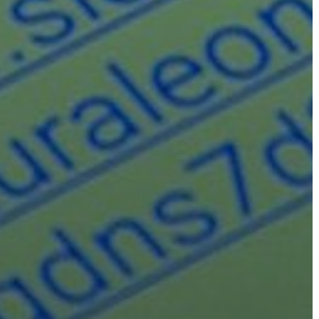
FEJLESZTÉSEK
KÖRNYEZETVÉDELEM
TELEPÜLÉSRENDEZÉS
STRATÉGIÁK
ÉS
KONCEPCIÓK
BEJELENTŐ