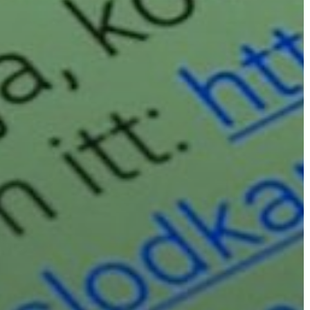
A
VÁROS
PÉNZÜGYEI
KÖLTSÉGVETÉSI
RENDELETEK
AZ
ÉPÜLŐ
VÁROS