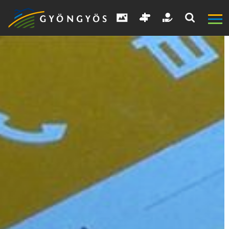
A
VÁROS
KIEMELT
LÁTVÁNYOSSÁGOK
GYÖNGYÖS
VÁROS