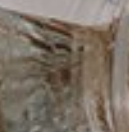
TELEPÜLÉSRENDEZÉS
STRATÉGIÁK
ÉS
KONCEPCIÓK
BEJELENTŐ