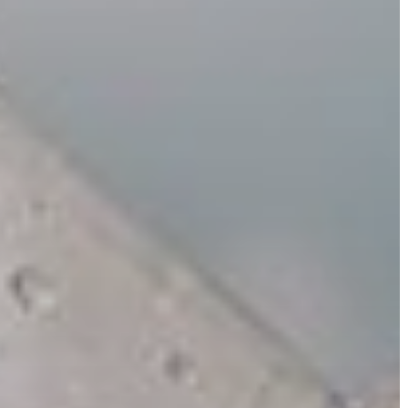
AZ
ÉPÜLŐ
VÁROS
FEJLESZTÉSEK
KÖRNYEZETVÉDELEM