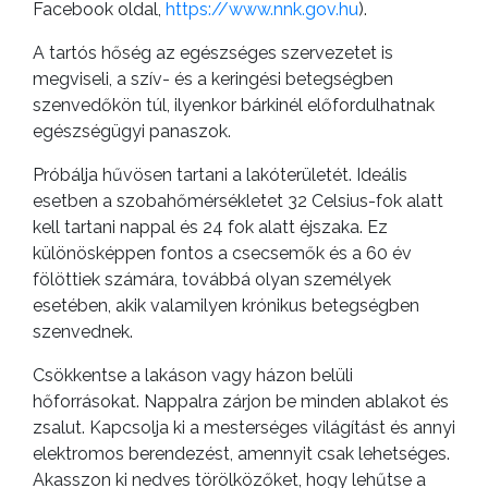
Facebook oldal,
https://www.nnk.gov.hu
).
A tartós hőség az egészséges szervezetet is
megviseli, a szív- és a keringési betegségben
szenvedőkön túl, ilyenkor bárkinél előfordulhatnak
egészségügyi panaszok.
Próbálja hűvösen tartani a lakóterületét. Ideális
esetben a szobahőmérsékletet 32 Celsius-fok alatt
kell tartani nappal és 24 fok alatt éjszaka. Ez
különösképpen fontos a csecsemők és a 60 év
fölöttiek számára, továbbá olyan személyek
esetében, akik valamilyen krónikus betegségben
szenvednek.
Csökkentse a lakáson vagy házon belüli
hőforrásokat. Nappalra zárjon be minden ablakot és
zsalut. Kapcsolja ki a mesterséges világítást és annyi
elektromos berendezést, amennyit csak lehetséges.
Akasszon ki nedves törölközőket, hogy lehűtse a