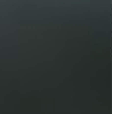
TESTÜLETI
ANYAGOK
KISTÉRSÉG
GEOTERM-
GYÖNGYÖS