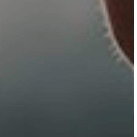
A
VÁROSRENDÉSZET
TÁJÉKOZTATÓK
ÁTLÁTHATÓSÁG
AZ
ÖNKORMÁNYZATI
CÉGEK
ÉS
INTÉZMÉNYEK
NYOMTATVÁNYOK
E-
ÜGYINTÉZÉS