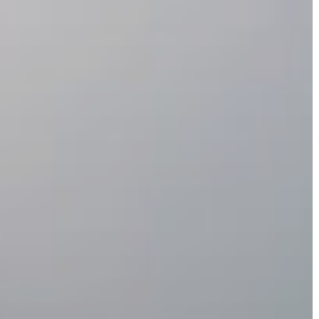
A
VÁROS
PÉNZÜGYEI
KÖLTSÉGVETÉSI
RENDELETEK