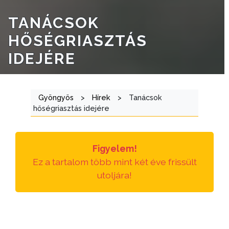
TANÁCSOK
HŐSÉGRIASZTÁS
IDEJÉRE
Gyöngyös
>
Hírek
>
Tanácsok
hőségriasztás idejére
Figyelem!
Ez a tartalom több mint két éve frissült
utoljára!