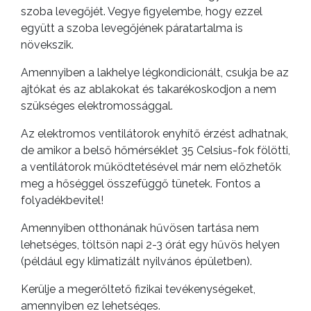
szoba levegőjét. Vegye figyelembe, hogy ezzel
együtt a szoba levegőjének páratartalma is
növekszik.
Amennyiben a lakhelye légkondicionált, csukja be az
ajtókat és az ablakokat és takarékoskodjon a nem
szükséges elektromossággal.
Az elektromos ventilátorok enyhítő érzést adhatnak,
de amikor a belső hőmérséklet 35 Celsius-fok fölötti,
a ventilátorok működtetésével már nem előzhetők
meg a hőséggel összefüggő tünetek. Fontos a
folyadékbevitel!
Amennyiben otthonának hűvösen tartása nem
lehetséges, töltsön napi 2-3 órát egy hűvös helyen
(például egy klimatizált nyilvános épületben).
Kerülje a megerőltető fizikai tevékenységeket,
amennyiben ez lehetséges.