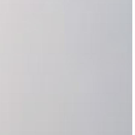
A
VÁROS
KIEMELT
LÁTVÁNYOSSÁGOK
GYÖNGYÖS
VÁROS
ÉRTÉKTÁRA
VÁROSUNKRÓL
LAKOSSÁGI
INFORMÁCIÓK