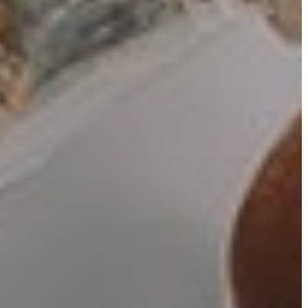
VÁROSHÁZA
AZ
ÖNKORMÁNYZAT
A
KÉPVISELŐ-
TESTÜLET