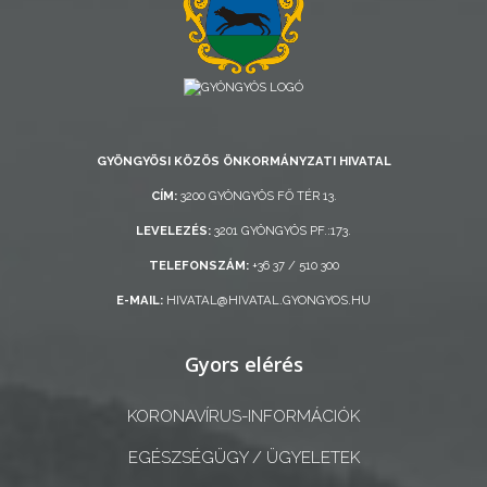
AZ
ÖNKORMÁNYZAT
A
KÉPVISELŐ-
GYÖNGYÖSI KÖZÖS ÖNKORMÁNYZATI HIVATAL
TESTÜLET
CÍM:
3200 GYÖNGYÖS FŐ TÉR 13.
A
LEVELEZÉS:
3201 GYÖNGYÖS PF.:173.
VÁROSRENDÉSZET
TELEFONSZÁM:
+36 37 / 510 300
E-MAIL:
HIVATAL@HIVATAL.GYONGYOS.HU
TÁJÉKOZTATÓK
ÁTLÁTHATÓSÁG
Gyors elérés
AZ
KORONAVÍRUS-INFORMÁCIÓK
ÖNKORMÁNYZATI
EGÉSZSÉGÜGY / ÜGYELETEK
CÉGEK