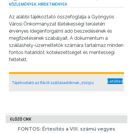
KÖZLEMÉNYEK, HIRDETMÉNYEK
VÁROSUNKRÓL
Az alábbi tájékoztató összefoglalja a Gyöngyös
Városi Önkormányzat illetékességi területén
LAKOSSÁGI
érvényes idegenforgalmi adó beszedésének és
INFORMÁCIÓK
megfizetésének szabályait. A dokumentum a
szálláshely-üzemeltetők számára tartalmaz minden
HASZNOS
fontos határidőt, kötelezettséget és mentességi
feltételt.
KVÍZ
Letöltés
Tájékoztató az Ifáról szállásadóknak_202511
A
ELŐZŐ CIKK
VÁROS
FONTOS: Értesítés a VIII. számú vegyes
PÉNZÜGYEI