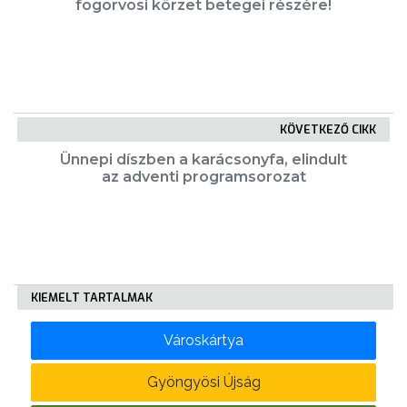
fogorvosi körzet betegei részére!
KÖLTSÉGVETÉSI
RENDELETEK
KÖVETKEZŐ CIKK
Ünnepi díszben a karácsonyfa, elindult
az adventi programsorozat
AZ
ÉPÜLŐ
KIEMELT TARTALMAK
VÁROS
Városkártya
FEJLESZTÉSEK
Gyöngyösi Újság