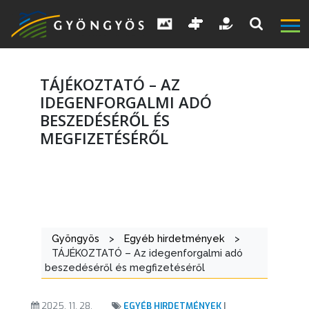
TÁJÉKOZTATÓ – AZ
IDEGENFORGALMI ADÓ
BESZEDÉSÉRŐL ÉS
MEGFIZETÉSÉRŐL
A
VÁROS
KIEMELT
LÁTVÁNYOSSÁGOK
Gyöngyös
>
Egyéb hirdetmények
>
TÁJÉKOZTATÓ – Az idegenforgalmi adó
GYÖNGYÖS
beszedéséről és megfizetéséről
VÁROS
ÉRTÉKTÁRA
2025. 11. 28.
EGYÉB HIRDETMÉNYEK
|