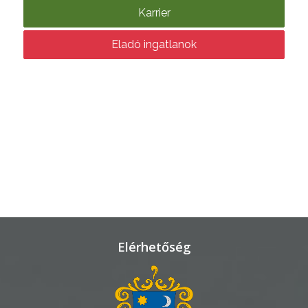
KÖRNYEZETVÉDELEM
Karrier
TELEPÜLÉSRENDEZÉS
Eladó ingatlanok
STRATÉGIÁK
ÉS
KONCEPCIÓK
BEJELENTŐ
Elérhetőség
VÁROSHÁZA