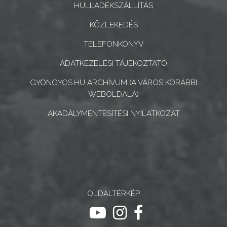
ÉS
HULLADÉKSZÁLLÍTÁS
INTÉZMÉNYEK
KÖZLEKEDÉS
NYOMTATVÁNYOK
TELEFONKÖNYV
ADATKEZELÉSI TÁJÉKOZTATÓ
E-
ÜGYINTÉZÉS
GYONGYOS.HU ARCHÍVUM (A VÁROS KORÁBBI
WEBOLDALA)
TESTÜLETI
AKADÁLYMENTESÍTÉSI NYILATKOZAT
ANYAGOK
KISTÉRSÉG
GEOTERM-
GYÖNGYÖS
OLDALTÉRKÉP
ugrás youtube csatornára
ugrás instagram csatornár
ugrás facebook-oldalr