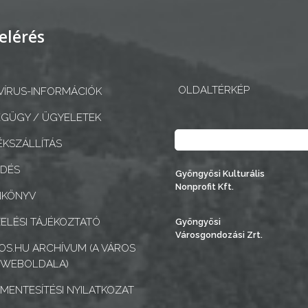
elérés
OLDALTÉRKÉP
ÍRUS-INFORMÁCIÓK
GÜGY / ÜGYELETEK
Keresés
KSZÁLLÍTÁS
EDÉS
Gyöngyösi Kulturális
Nonprofit Kft.
NKÖNYV
ELÉSI TÁJÉKOZTATÓ
Gyöngyösi
Városgondozási Zrt.
S.HU ARCHÍVUM (A VÁROS
 WEBOLDALA)
MENTESÍTÉSI NYILATKOZAT