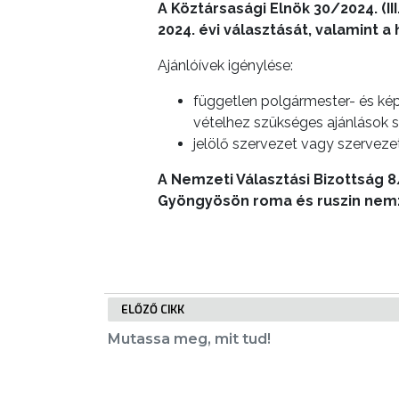
A Köztársasági Elnök 30/2024. (III
LAKOSSÁGI
2024. évi választását, valamint 
INFORMÁCIÓK
Ajánlóívek igénylése:
HASZNOS
független polgármester- és képv
vételhez szükséges ajánlások sz
KVÍZ
jelölő szervezet vagy szervezete
A Nemzeti Választási Bizottság 
Gyöngyösön roma és ruszin nemze
A
VÁROS
PÉNZÜGYEI
ELŐZŐ CIKK
Mutassa meg, mit tud!
KÖLTSÉGVETÉSI
RENDELETEK