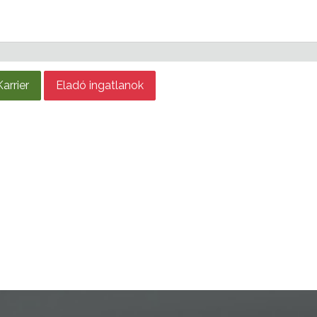
Karrier
Eladó ingatlanok