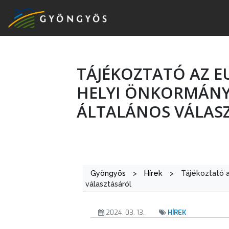
TÁJÉKOZTATÓ AZ E
A
HELYI ÖNKORMÁNYZ
VÁROS
ÁLTALÁNOS VÁLAS
KIEMELT
LÁTVÁNYOSSÁGOK
GYÖNGYÖS
Gyöngyös
>
Hírek
>
Tájékoztató a
VÁROS
választásáról
ÉRTÉKTÁRA
2024. 03. 13.
HÍREK
VÁROSUNKRÓL