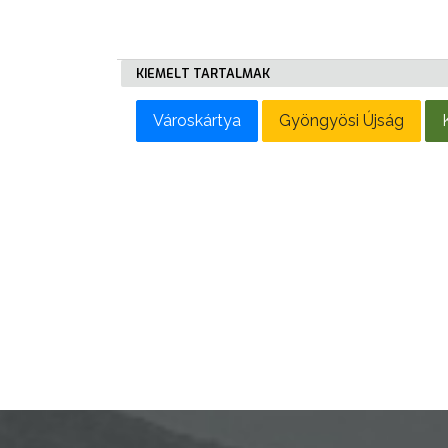
KIEMELT TARTALMAK
AZ
Városkártya
Gyöngyösi Újság
ÉPÜLŐ
VÁROS
FEJLESZTÉSEK
KÖRNYEZETVÉDELEM
TELEPÜLÉSRENDEZÉS
STRATÉGIÁK
ÉS
KONCEPCIÓK