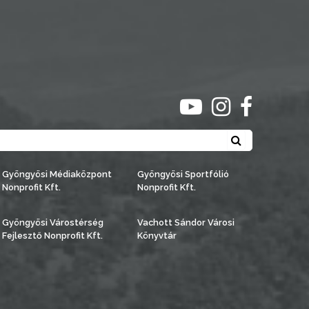
ugrás youtube csato
ugrás instagra
ugrás face
Keresés
Gyöngyösi Médiaközpont
Gyöngyösi Sportfólió
Nonprofit Kft.
Nonprofit Kft.
Gyöngyösi Várostérség
Vachott Sándor Városi
Fejlesztő Nonprofit Kft.
Könyvtár