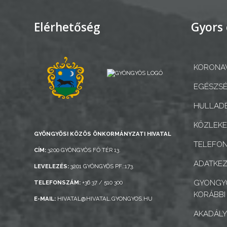
BEJELENTŐ
Elérhetőség
Gyors 
KORONAV
VÁROSHÁZA
EGÉSZSÉ
HULLADÉ
AZ
KÖZLEK
ÖNKORMÁNYZAT
GYÖNGYÖSI KÖZÖS ÖNKORMÁNYZATI HIVATAL
TELEFO
CÍM:
3200 GYÖNGYÖS FŐ TÉR 13.
A
ADATKEZ
LEVELEZÉS:
3201 GYÖNGYÖS PF.:173.
KÉPVISELŐ-
GYONGYO
TELEFONSZÁM:
+36 37 / 510 300
TESTÜLET
KORÁBBI
E-MAIL:
HIVATAL@HIVATAL.GYONGYOS.HU
A
AKADÁLY
VÁROSRENDÉSZET