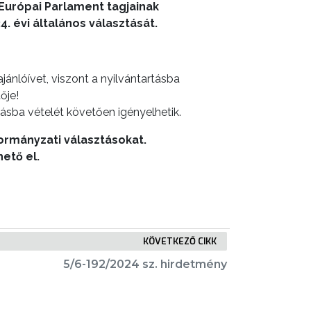
z Európai Parlament tagjainak
. évi általános választását.
jánlóívet, viszont a nyilvántartásba
tője!
rtásba vételét követően igényelhetik.
ormányzati választásokat.
hető el.
KÖVETKEZŐ CIKK
5/6-192/2024 sz. hirdetmény