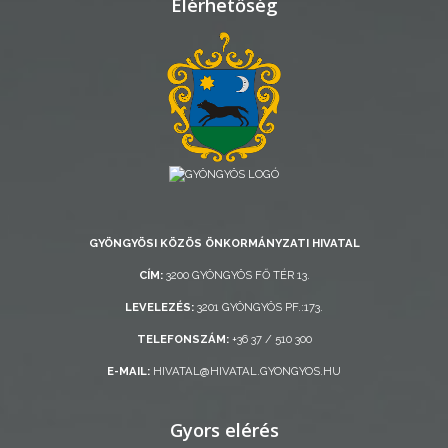
Elérhetőség
RENDELETEK
AZ
ÉPÜLŐ
VÁROS
GYÖNGYÖSI KÖZÖS ÖNKORMÁNYZATI HIVATAL
CÍM:
3200 GYÖNGYÖS FŐ TÉR 13.
FEJLESZTÉSEK
LEVELEZÉS:
3201 GYÖNGYÖS PF.:173.
KÖRNYEZETVÉDELEM
TELEFONSZÁM:
+36 37 / 510 300
E-MAIL:
HIVATAL@HIVATAL.GYONGYOS.HU
TELEPÜLÉSRENDEZÉS
STRATÉGIÁK
Gyors elérés