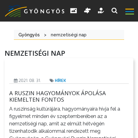
Gyöngyös
>
nemzetiségi nap
NEMZETISÉGI NAP
A
VÁROS
2021. 08. 31.
HÍREK
KIEMELT
LÁTVÁNYOSSÁGOK
A RUSZIN HAGYOMÁNYOK ÁPOLÁSA
KIEMELTEN FONTOS
GYÖNGYÖS
A ruszinság kultúrájára, hagyományaira hívja fel a
VÁROS
figyelmet minden év szeptemberében az a
ÉRTÉKTÁRA
nemzetiségi nap, amit az elmúlt hétvégén
tizenhatodik alkalommal rendezett meg
VÁROSUNKRÓL