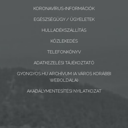
ÉS
KONCEPCIÓK
KORONAVÍRUS-INFORMÁCIÓK
EGÉSZSÉGÜGY / ÜGYELETEK
BEJELENTŐ
HULLADÉKSZÁLLÍTÁS
KÖZLEKEDÉS
TELEFONKÖNYV
ADATKEZELÉSI TÁJÉKOZTATÓ
VÁROSHÁZA
GYONGYOS.HU ARCHÍVUM (A VÁROS KORÁBBI
WEBOLDALA)
AZ
AKADÁLYMENTESÍTÉSI NYILATKOZAT
ÖNKORMÁNYZAT
A
KÉPVISELŐ-
TESTÜLET