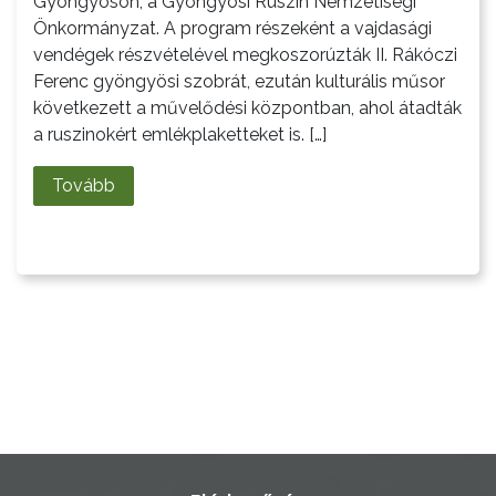
Gyöngyösön, a Gyöngyösi Ruszin Nemzetiségi
Önkormányzat. A program részeként a vajdasági
LAKOSSÁGI
vendégek részvételével megkoszorúzták II. Rákóczi
INFORMÁCIÓK
Ferenc gyöngyösi szobrát, ezután kulturális műsor
következett a művelődési központban, ahol átadták
HASZNOS
a ruszinokért emlékplaketteket is. […]
KVÍZ
Tovább
A
VÁROS
PÉNZÜGYEI
KÖLTSÉGVETÉSI