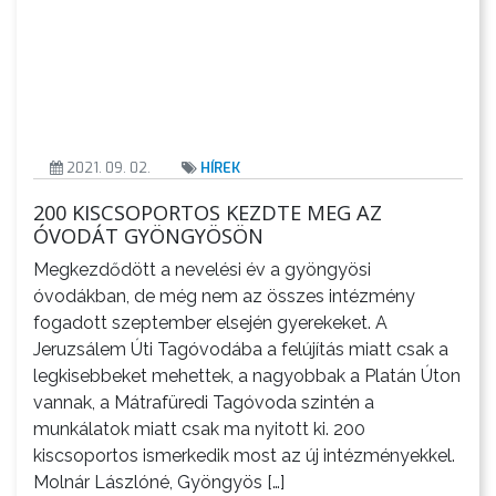
VÁROSHÁZA
2021. 09. 02.
HÍREK
200 KISCSOPORTOS KEZDTE MEG AZ
ÓVODÁT GYÖNGYÖSÖN
AZ
Megkezdődött a nevelési év a gyöngyösi
ÖNKORMÁNYZAT
óvodákban, de még nem az összes intézmény
fogadott szeptember elsején gyerekeket. A
A
Jeruzsálem Úti Tagóvodába a felújítás miatt csak a
KÉPVISELŐ-
legkisebbeket mehettek, a nagyobbak a Platán Úton
TESTÜLET
vannak, a Mátrafüredi Tagóvoda szintén a
munkálatok miatt csak ma nyitott ki. 200
A
kiscsoportos ismerkedik most az új intézményekkel.
Molnár Lászlóné, Gyöngyös […]
VÁROSRENDÉSZET