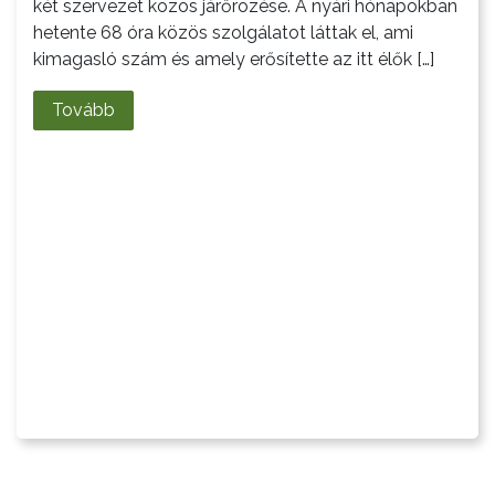
két szervezet közös járőrözése. A nyári hónapokban
hetente 68 óra közös szolgálatot láttak el, ami
kimagasló szám és amely erősítette az itt élők […]
Tovább