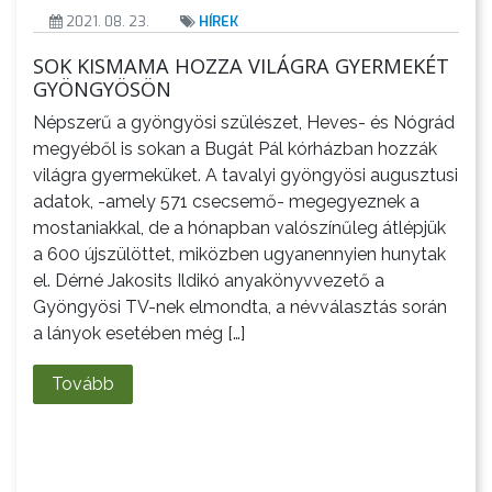
2021. 08. 23.
HÍREK
SOK KISMAMA HOZZA VILÁGRA GYERMEKÉT
GYÖNGYÖSÖN
Népszerű a gyöngyösi szülészet, Heves- és Nógrád
megyéből is sokan a Bugát Pál kórházban hozzák
világra gyermeküket. A tavalyi gyöngyösi augusztusi
adatok, -amely 571 csecsemő- megegyeznek a
mostaniakkal, de a hónapban valószínűleg átlépjük
a 600 újszülöttet, miközben ugyanennyien hunytak
el. Dérné Jakosits Ildikó anyakönyvvezető a
Gyöngyösi TV-nek elmondta, a névválasztás során
a lányok esetében még […]
Tovább