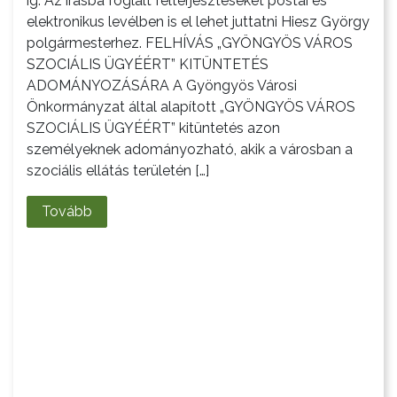
ig. Az írásba foglalt felterjesztéseket postai és
elektronikus levélben is el lehet juttatni Hiesz György
polgármesterhez. FELHÍVÁS „GYÖNGYÖS VÁROS
SZOCIÁLIS ÜGYÉÉRT” KITÜNTETÉS
ADOMÁNYOZÁSÁRA A Gyöngyös Városi
Önkormányzat által alapított „GYÖNGYÖS VÁROS
SZOCIÁLIS ÜGYÉÉRT” kitüntetés azon
személyeknek adományozható, akik a városban a
szociális ellátás területén […]
Tovább