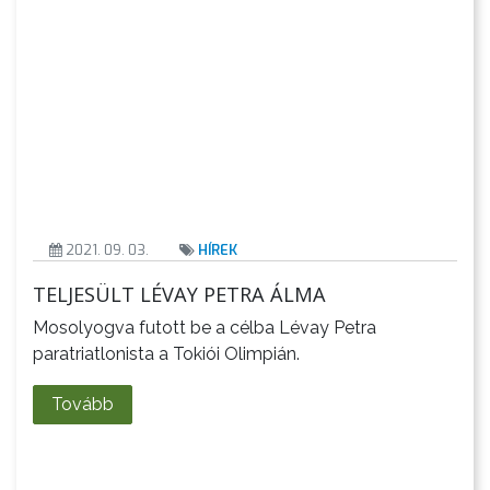
AZ
ÉPÜLŐ
VÁROS
2021. 09. 03.
HÍREK
FEJLESZTÉSEK
TELJESÜLT LÉVAY PETRA ÁLMA
KÖRNYEZETVÉDELEM
Mosolyogva futott be a célba Lévay Petra
paratriatlonista a Tokiói Olimpián.
TELEPÜLÉSRENDEZÉS
Tovább
STRATÉGIÁK
ÉS
KONCEPCIÓK