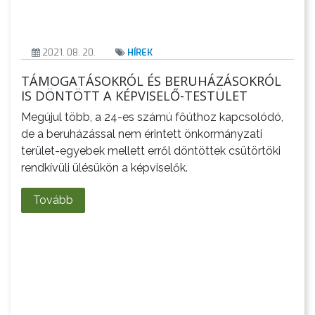
2021. 08. 20.
HÍREK
TÁMOGATÁSOKRÓL ÉS BERUHÁZÁSOKRÓL
IS DÖNTÖTT A KÉPVISELŐ-TESTÜLET
Megújul több, a 24-es számú főúthoz kapcsolódó,
de a beruházással nem érintett önkormányzati
terület-egyebek mellett erről döntöttek csütörtöki
rendkívüli ülésükön a képviselők.
Tovább