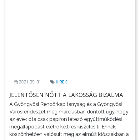
KISTÉRSÉG
GEOTERM-
GYÖNGYÖS
2021. 09. 01.
HÍREK
JELENTŐSEN NŐTT A LAKOSSÁG BIZALMA
A Gyöngyösi Rendőrkapitányság és a Gyöngyösi
Városrendészet még márciusban döntött úgy, hogy
az évek óta csak papíron létező együttműködési
megállapodást életre kelti és kiszélesíti. Ennek
köszönhetően valósult meg az elmúlt időszakban a