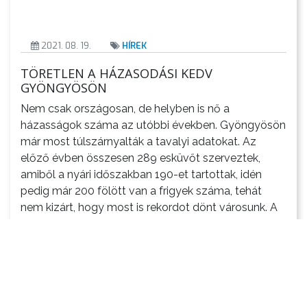
2021. 08. 19.
HÍREK
TÖRETLEN A HÁZASODÁSI KEDV
GYÖNGYÖSÖN
Nem csak országosan, de helyben is nő a
házasságok száma az utóbbi években. Gyöngyösön
már most túlszárnyalták a tavalyi adatokat. Az
előző évben összesen 289 esküvőt szerveztek,
amiből a nyári időszakban 190-et tartottak, idén
pedig már 200 fölött van a frigyek száma, tehát
nem kizárt, hogy most is rekordot dönt városunk. A
legtöbb esküvőt a […]
Tovább