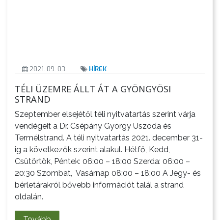
2021. 09. 03.
HÍREK
TÉLI ÜZEMRE ÁLLT ÁT A GYÖNGYÖSI
STRAND
A
VÁROS
Szeptember elsejétől téli nyitvatartás szerint várja
PÉNZÜGYEI
vendégeit a Dr. Csépány György Uszoda és
Termélstrand. A téli nyitvatartás 2021. december 31-
ig a következők szerint alakul. Hétfő, Kedd,
Csütörtök, Péntek: 06:00 – 18:00 Szerda: 06:00 –
20:30 Szombat, Vasárnap 08:00 – 18:00 A Jegy- és
bérletárakról bővebb információt talál a strand
KÖLTSÉGVETÉSI
oldalán.
RENDELETEK
Tovább