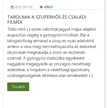
2021. 09. 05.
HÍREK
TAROLNAK A SZUPERHŐS ÉS CSALÁDI
A
FILMEK
VÁROS
Több mint 13 ezren váltottak jegyet május elejétől
augusztus végéig a gyöngyösi moziban. Bár a
látogatottság elmarad a 2019-es nyári adatoktól,
amikor a vírus még nem befolyásolta az életünket,
de jócskán meghaladja a 2020-as esztendő
számait. A gyöngyösi statisztika egyébként
KIEMELT
nagyjából megegyezik az országos nézettségi
LÁTVÁNYOSSÁGOK
adatokkal, a forgalom a védettségi igazolvány
szükségességének eltörlése után emelkedett […]
GYÖNGYÖS
VÁROS
Tovább
ÉRTÉKTÁRA
VÁROSUNKRÓL