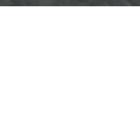
OLDALTÉRKÉP
ugrás youtube csatornára
ugrás instagram csatornár
ugrás facebook-oldalr
Keresés
Keresé
Gyöngyösi Kulturális Nonprofit Kft.
Gyöngyösi Médiaközpont Nonprofit Kft.
Gyöngyösi Sportfólió Nonprofit Kft.
Gyöngyösi Városgondozási Zrt.
Gyöngyösi Várostérség Fejlesztő Nonprofit Kft.
Vachott Sándor Városi Könyvtár
Gyöngyös Város Információs Portál © 2026