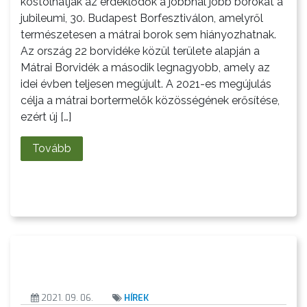
kóstolhatják az érdeklődők a jobbnál jobb borokat a
jubileumi, 30. Budapest Borfesztiválon, amelyről
természetesen a mátrai borok sem hiányozhatnak.
KÖLTSÉGVETÉSI
Az ország 22 borvidéke közül területe alapján a
RENDELETEK
Mátrai Borvidék a második legnagyobb, amely az
idei évben teljesen megújult. A 2021-es megújulás
célja a mátrai bortermelők közösségének erősítése,
ezért új […]
Tovább
AZ
ÉPÜLŐ
VÁROS
FEJLESZTÉSEK
2021. 09. 06.
HÍREK
KÖRNYEZETVÉDELEM