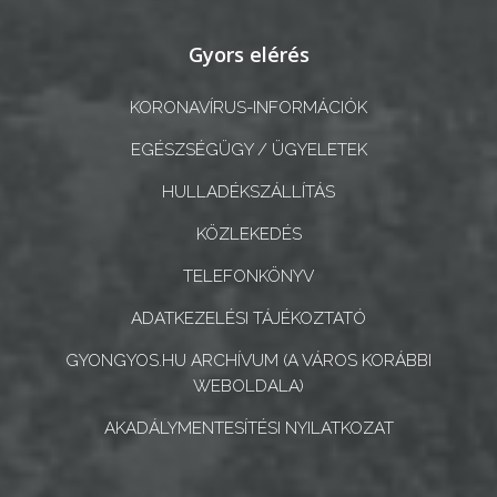
INTÉZMÉNYEK
Gyors elérés
NYOMTATVÁNYOK
KORONAVÍRUS-INFORMÁCIÓK
E-
ÜGYINTÉZÉS
EGÉSZSÉGÜGY / ÜGYELETEK
HULLADÉKSZÁLLÍTÁS
TESTÜLETI
ANYAGOK
KÖZLEKEDÉS
TELEFONKÖNYV
KISTÉRSÉG
ADATKEZELÉSI TÁJÉKOZTATÓ
GEOTERM-
GYONGYOS.HU ARCHÍVUM (A VÁROS KORÁBBI
GYÖNGYÖS
WEBOLDALA)
AKADÁLYMENTESÍTÉSI NYILATKOZAT