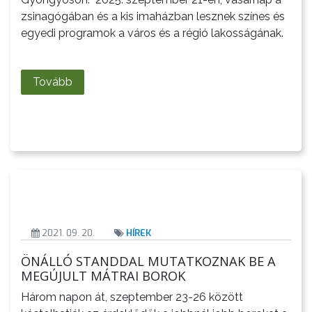
zsinagógában és a kis imaházban lesznek színes és
VÁROSUNKRÓL
egyedi programok a város és a régió lakosságának.
LAKOSSÁGI
INFORMÁCIÓK
Tovább
HASZNOS
KVÍZ
2021. 09. 20.
HÍREK
ÖNÁLLÓ STANDDAL MUTATKOZNAK BE A
A
MEGÚJULT MÁTRAI BOROK
VÁROS
Három napon át, szeptember 23-26 között
PÉNZÜGYEI