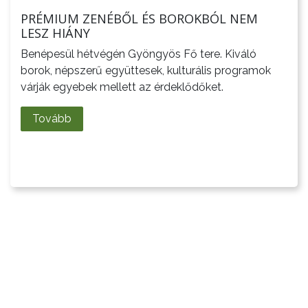
PRÉMIUM ZENÉBŐL ÉS BOROKBÓL NEM
TELEPÜLÉSRENDEZÉS
LESZ HIÁNY
Benépesül hétvégén Gyöngyös Fő tere. Kiváló
STRATÉGIÁK
borok, népszerű együttesek, kulturális programok
ÉS
várják egyebek mellett az érdeklődőket.
KONCEPCIÓK
Tovább
BEJELENTŐ
VÁROSHÁZA