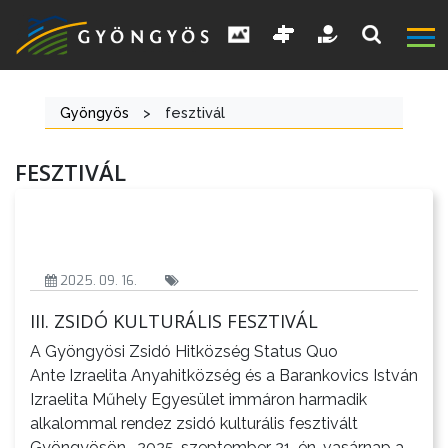
Gyöngyös
>
fesztivál
FESZTIVÁL
A
VÁROS
2025. 09. 16.
KIEMELT
III. ZSIDÓ KULTURÁLIS FESZTIVÁL
LÁTVÁNYOSSÁGOK
A Gyöngyösi Zsidó Hitközség Status Quo
Ante Izraelita Anyahitközség és a Barankovics István
GYÖNGYÖS
Izraelita Műhely Egyesület immáron harmadik
VÁROS
alkalommal rendez zsidó kulturális fesztivált
ÉRTÉKTÁRA
Gyöngyösön. 2025. szeptember 21-én, vasárnap a