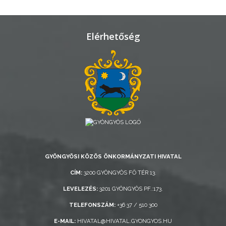
AZ
ÖNKORMÁNYZAT
Elérhetőség
A
KÉPVISELŐ-
TESTÜLET
A
VÁROSRENDÉSZET
TÁJÉKOZTATÓK
ÁTLÁTHATÓSÁG
GYÖNGYÖSI KÖZÖS ÖNKORMÁNYZATI HIVATAL
CÍM:
3200 GYÖNGYÖS FŐ TÉR 13.
AZ
ÖNKORMÁNYZATI
LEVELEZÉS:
3201 GYÖNGYÖS PF.:173.
CÉGEK
TELEFONSZÁM:
+36 37 / 510 300
ÉS
E-MAIL:
HIVATAL@HIVATAL.GYONGYOS.HU