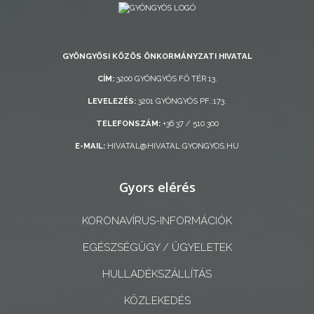
GYÖNGYÖSI KÖZÖS ÖNKORMÁNYZATI HIVATAL
CÍM:
3200 GYÖNGYÖS FŐ TÉR 13.
AZ
LEVELEZÉS:
3201 GYÖNGYÖS PF.:173.
ÉPÜLŐ
TELEFONSZÁM:
+36 37 / 510 300
VÁROS
E-MAIL:
HIVATAL@HIVATAL.GYONGYOS.HU
FEJLESZTÉSEK
Gyors elérés
KÖRNYEZETVÉDELEM
KORONAVÍRUS-INFORMÁCIÓK
TELEPÜLÉSRENDEZÉS
EGÉSZSÉGÜGY / ÜGYELETEK
HULLADÉKSZÁLLÍTÁS
STRATÉGIÁK
ÉS
KÖZLEKEDÉS