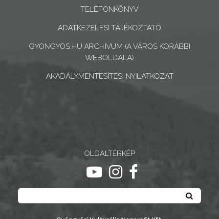
KONCEPCIÓK
TELEFONKÖNYV
BEJELENTŐ
ADATKEZELÉSI TÁJÉKOZTATÓ
GYONGYOS.HU ARCHÍVUM (A VÁROS KORÁBBI
WEBOLDALA)
AKADÁLYMENTESÍTÉSI NYILATKOZAT
VÁROSHÁZA
AZ
ÖNKORMÁNYZAT
OLDALTÉRKÉP
A
ugrás youtube csatornára
ugrás instagram csatornár
ugrás facebook-oldalr
KÉPVISELŐ-
Keresés
TESTÜLET
Keresé
A