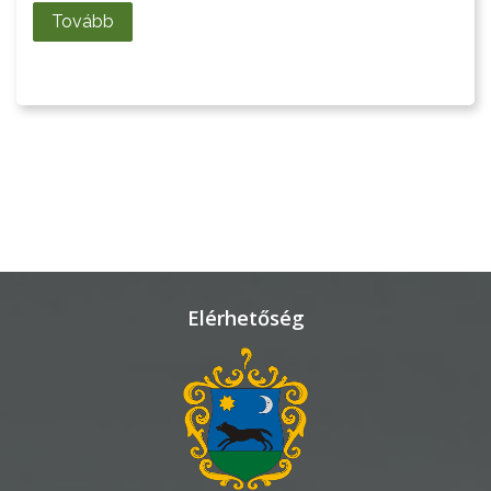
Tovább
LAKOSSÁGI
INFORMÁCIÓK
HASZNOS
KVÍZ
Elérhetőség
A
VÁROS
PÉNZÜGYEI
KÖLTSÉGVETÉSI
RENDELETEK