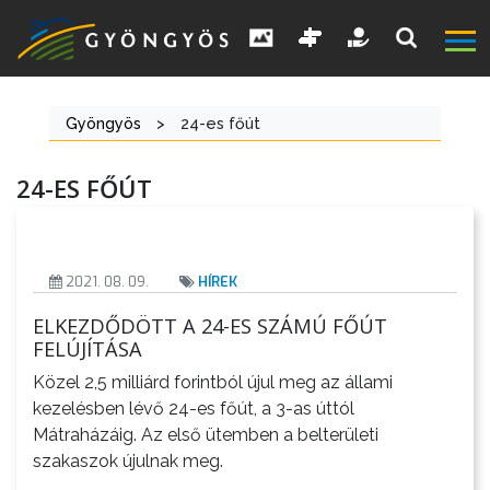
Gyöngyös
>
24-es főút
A
24-ES FŐÚT
VÁROS
KIEMELT
2021. 08. 09.
HÍREK
LÁTVÁNYOSSÁGOK
ELKEZDŐDÖTT A 24-ES SZÁMÚ FŐÚT
FELÚJÍTÁSA
GYÖNGYÖS
Közel 2,5 milliárd forintból újul meg az állami
VÁROS
kezelésben lévő 24-es főút, a 3-as úttól
ÉRTÉKTÁRA
Mátraházáig. Az első ütemben a belterületi
szakaszok újulnak meg.
VÁROSUNKRÓL