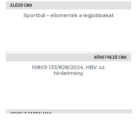
ELŐZŐ CIKK
Sportbál – elismerték a legjobbakat
KÖVETKEZŐ CIKK
10803-133/828/2024. HBV. sz.
hirdetmény
KIEMELT TARTALMAK
Városkártya