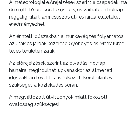
A meteorológiai előrejelzések szerint a csapadék ma
délelőtt, 10 óra körül erősödik, és várhatóan holnap
GEOTERM-
reggelig kitart, ami csúszós út- és járdafelületeket
GYÖNGYÖS
eredményezhet.
Az érintett időszakban a munkavégzés folyamatos,
az utak és járdák kezelése Gyöngyös és Mátrafüred
teljes területén zajlik.
Az előrejelzések szerint az olvadás holnap
hajnalra megindulhat, ugyanakkor az átmeneti
időszakban továbbra is fokozott körültekintés
szükséges a közlekedés során.
A megváltozott útviszonyok miatt fokozott
óvatosság szükséges!