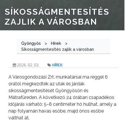
SÍKOSSÁGMENTESÍTÉS
ÁTLÁTHATÓSÁG
ZAJLIK A VÁROSBAN
AZ
ÖNKORMÁNYZATI
CÉGEK
Gyöngyös
>
Hírek
>
ÉS
Síkosságmentesítés zajlik a városban
INTÉZMÉNYEK
2026. 02. 03.
HÍREK
NYOMTATVÁNYOK
A Városgondozási Zrt. munkatársai ma reggel 6
órától megkezdték az utak és járdák
E-
síkosságmentesítését Gyöngyösön és
ÜGYINTÉZÉS
Mátrafüreden. A következő 24 órában csapadékos
időjárás várható: 5–8 centiméter hó hullhat, amely a
TESTÜLETI
nap folyamán havas esőbe, majd ónos esőbe
ANYAGOK
válthat át.
KISTÉRSÉG