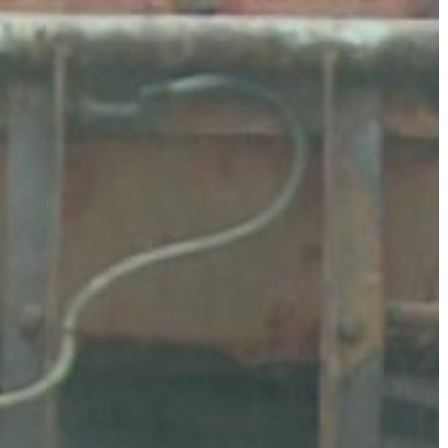
VÁROS
ÉRTÉKTÁRA
VÁROSUNKRÓL
LAKOSSÁGI
INFORMÁCIÓK
HASZNOS
KVÍZ