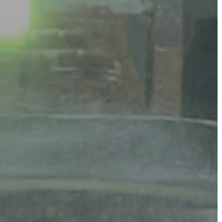
VÁROS
FEJLESZTÉSEK
KÖRNYEZETVÉDELEM
TELEPÜLÉSRENDEZÉS
STRATÉGIÁK
ÉS
KONCEPCIÓK
BEJELENTŐ