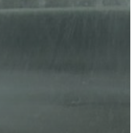
VÁROSHÁZA
AZ
ÖNKORMÁNYZAT
A
KÉPVISELŐ-
TESTÜLET
A
VÁROSRENDÉSZET
TÁJÉKOZTATÓK