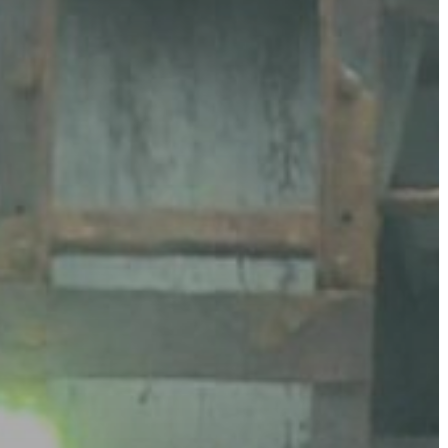
A
VÁROS
PÉNZÜGYEI
KÖLTSÉGVETÉSI
RENDELETEK
AZ
ÉPÜLŐ