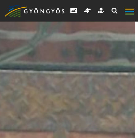
A
VÁROS
KIEMELT
LÁTVÁNYOSSÁGOK
GYÖNGYÖS