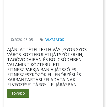
A
VÁROS
PÉNZÜGYEI
2026. 05. 05.
PÁLYÁZATOK
KÖLTSÉGVETÉSI
RENDELETEK
AJÁNLATTÉTELI FELHÍVÁS „GYÖNGYÖS
VÁROS KÖZTERÜLETI JÁTSZÓTEREIN,
TAGÓVODÁIBAN ÉS BÖLCSŐDÉIBEN,
VALAMINT KÖZTERÜLETI
FITNESZPARKJAIBAN A JÁTSZÓ-ÉS
FITNESZESZKÖZÖK ELLENŐRZÉSI ÉS
KARBANTARTÁSI FELADATAINAK
ELVÉGZÉSE” TÁRGYÚ ELJÁRÁSBAN
Tovább