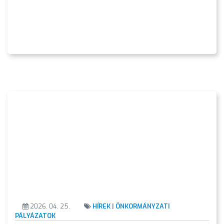
VÁROSHÁZA
AZ
ÖNKORMÁNYZAT
A
KÉPVISELŐ-
TESTÜLET
A
2026. 04. 25.
HÍREK
|
ÖNKORMÁNYZATI
VÁROSRENDÉSZET
PÁLYÁZATOK