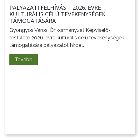
PÁLYÁZATI FELHÍVÁS – 2026. ÉVRE
TÁJÉKOZTATÓK
KULTURÁLIS CÉLÚ TEVÉKENYSÉGEK
TÁMOGATÁSÁRA
ÁTLÁTHATÓSÁG
Gyöngyös Városi Önkormányzat Képviselő-
testülete 2026. évre kulturális célú tevékenységek
AZ
támogatására pályázatot hirdet.
ÖNKORMÁNYZATI
CÉGEK
Tovább
ÉS
INTÉZMÉNYEK
NYOMTATVÁNYOK
E-
ÜGYINTÉZÉS
TESTÜLETI
ANYAGOK