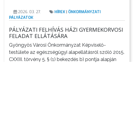
2026. 03. 27.
HÍREK
|
ÖNKORMÁNYZATI
PÁLYÁZATOK
PÁLYÁZATI FELHÍVÁS HÁZI GYERMEKORVOSI
FELADAT ELLÁTÁSÁRA
Gyöngyös Városi Önkormányzat Képviselő-
testülete az egészségügyi alapellátásról szóló 2015.
CXXIII. törvény 5. § (1) bekezdés b) pontja alapján
pályázatot hirdet Gyöngyös város V. számú házi
gyermekorvosi körzetének vállalkozási formában
történő ellátására, amely területi ellátási
kötelezettséggel jár.
Tovább