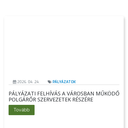
KISTÉRSÉG
GEOTERM-
GYÖNGYÖS
2026. 04. 24.
PÁLYÁZATOK
PÁLYÁZATI FELHÍVÁS A VÁROSBAN MŰKÖDŐ
POLGÁRŐR SZERVEZETEK RÉSZÉRE
Tovább