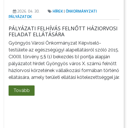
STRATÉGIÁK
2026. 04. 30.
HÍREK
|
ÖNKORMÁNYZATI
PÁLYÁZATOK
ÉS
KONCEPCIÓK
PÁLYÁZATI FELHÍVÁS FELNŐTT HÁZIORVOSI
FELADAT ELLÁTÁSÁRA
BEJELENTŐ
Gyöngyös Városi Önkormányzat Képviselő-
testülete az egészségügyi alapellátásról szóló 2015.
CXXIII. törvény 5.§ (1) bekezdés b) pontja alapján
pályázatot hirdet Gyöngyös város X. számú felnőtt
háziorvosi körzetének vállalkozási formában történő
ellátására, amely területi ellátási kötelezettséggel jár.
Tovább