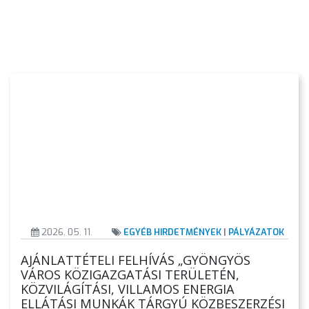
VÁROS
KIEMELT
LÁTVÁNYOSSÁGOK
GYÖNGYÖS
VÁROS
ÉRTÉKTÁRA
VÁROSUNKRÓL
2026. 05. 11.
EGYÉB HIRDETMÉNYEK
|
PÁLYÁZATOK
LAKOSSÁGI
AJÁNLATTÉTELI FELHÍVÁS „GYÖNGYÖS
INFORMÁCIÓK
VÁROS KÖZIGAZGATÁSI TERÜLETÉN,
KÖZVILÁGÍTÁSI, VILLAMOS ENERGIA
HASZNOS
ELLÁTÁSI MUNKÁK TÁRGYÚ KÖZBESZERZÉSI