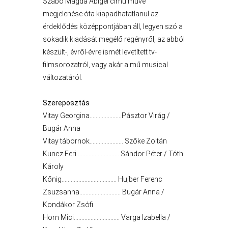
Szabó Magda Abigél című műve
megjelenése óta kiapadhatatlanul az
érdeklődés középpontjában áll, legyen szó a
sokadik kiadását megélő regényről, az abból
A
készült-, évről-évre ismét levetített tv-
VÁROS
filmsorozatról, vagy akár a mű musical
PÉNZÜGYEI
változatáról.
Szereposztás
Vitay Georgina…………………Pásztor Virág /
KÖLTSÉGVETÉSI
Bugár Anna
RENDELETEK
Vitay tábornok…………………. Szőke Zoltán
Kuncz Feri………………………. Sándor Péter / Tóth
Károly
Kőnig……………………………… Hujber Ferenc
Zsuzsanna……………………… Bugár Anna /
Kondákor Zsófi
Horn Mici………………………… Varga Izabella /