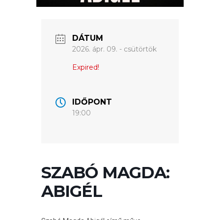
GYÖNGYÖS
VÁROS
ÉRTÉKTÁRA
DÁTUM
2026. ápr. 09. - csütörtök
VÁROSUNKRÓL
Expired!
LAKOSSÁGI
INFORMÁCIÓK
IDŐPONT
19:00
HASZNOS
KVÍZ
SZABÓ MAGDA:
ABIGÉL