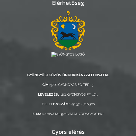
Elérhetőség
GYÖNGYÖSI KÖZÖS ÖNKORMÁNYZATI HIVATAL
CÍM:
3200 GYÖNGYÖS FŐ TÉR 13.
LEVELEZÉS:
3201 GYÖNGYÖS PF.:173.
TELEFONSZÁM:
+36 37 / 510 300
E-MAIL:
HIVATAL@HIVATAL.GYONGYOS.HU
Gyors elérés