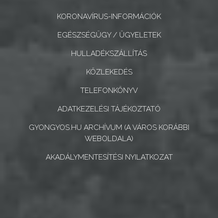
KORONAVÍRUS-INFORMÁCIÓK
EGÉSZSÉGÜGY / ÜGYELETEK
HULLADÉKSZÁLLÍTÁS
KÖZLEKEDÉS
TELEFONKÖNYV
ADATKEZELÉSI TÁJÉKOZTATÓ
GYONGYOS.HU ARCHÍVUM (A VÁROS KORÁBBI
WEBOLDALA)
AKADÁLYMENTESÍTÉSI NYILATKOZAT