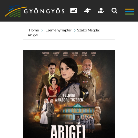
Home
Eseménynaptár
Szabó Magda:
Abigél
A
VÁROS
KIEMELT
LÁTVÁNYOSSÁGOK