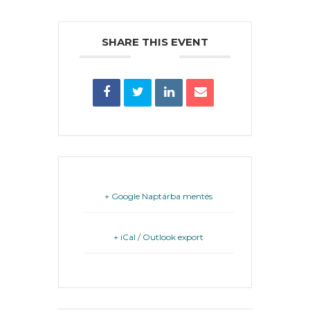
A
KÉPVISELŐ-
TESTÜLET
SHARE THIS EVENT
A
VÁROSRENDÉSZET
TÁJÉKOZTATÓK
ÁTLÁTHATÓSÁG
AZ
+ Google Naptárba mentés
ÖNKORMÁNYZATI
CÉGEK
+ iCal / Outlook export
ÉS
INTÉZMÉNYEK
NYOMTATVÁNYOK