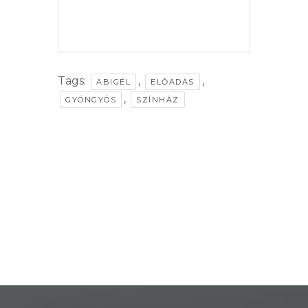
THE EVENT IS
E-
FINISHED.
ÜGYINTÉZÉS
TESTÜLETI
Tags:
,
,
ABIGÉL
ELŐADÁS
ANYAGOK
,
GYÖNGYÖS
SZÍNHÁZ
KISTÉRSÉG
GEOTERM-
GYÖNGYÖS