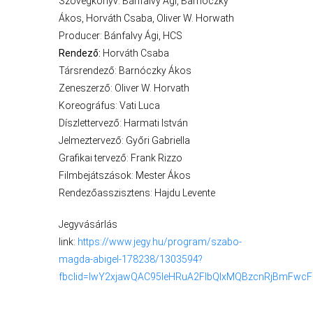
Szövegkönyv: Bánfalvy Ági, Barnóczky
BEJELENTŐ
Ákos, Horváth Csaba, Oliver W. Horwath
Producer: Bánfalvy Ági, HCS
Rendező:
Horváth Csaba
Társrendező: Barnóczky Ákos
Zeneszerző: Oliver W. Horvath
Koreográfus: Vati Luca
Díszlettervező: Harmati István
Jelmeztervező: Győri Gabriella
Grafikai tervező: Frank Rizzo
Filmbejátszások: Mester Ákos
Rendezőasszisztens: Hajdu Levente
VÁROSHÁZA
Jegyvásárlás
link:
https://www.jegy.hu/program/szabo-
magda-abigel-178238/1303594?
AZ
fbclid=IwY2xjawQAC95leHRuA2FlbQIxMQBzcnRjBmFwc
ÖNKORMÁNYZAT