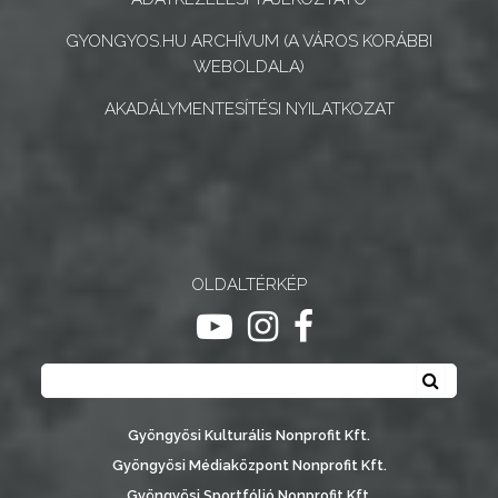
GYONGYOS.HU ARCHÍVUM (A VÁROS KORÁBBI
WEBOLDALA)
AKADÁLYMENTESÍTÉSI NYILATKOZAT
OLDALTÉRKÉP
ugrás youtube csatornára
ugrás instagram csatornár
ugrás facebook-oldalr
Keresés
Keresé
Gyöngyösi Kulturális Nonprofit Kft.
Gyöngyösi Médiaközpont Nonprofit Kft.
Gyöngyösi Sportfólió Nonprofit Kft.