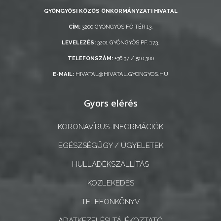
GYÖNGYÖSI KÖZÖS ÖNKORMÁNYZATI HIVATAL
CÍM:
3200 GYÖNGYÖS FŐ TÉR 13.
LEVELEZÉS:
3201 GYÖNGYÖS PF.:173.
TELEFONSZÁM:
+36 37 / 510 300
E-MAIL:
HIVATAL@HIVATAL.GYONGYOS.HU
Gyors elérés
KORONAVÍRUS-INFORMÁCIÓK
EGÉSZSÉGÜGY / ÜGYELETEK
HULLADÉKSZÁLLÍTÁS
KÖZLEKEDÉS
TELEFONKÖNYV
ADATKEZELÉSI TÁJÉKOZTATÓ