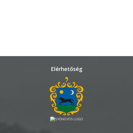
ÜGYINTÉZÉS
TESTÜLETI
ANYAGOK
KISTÉRSÉG
GEOTERM-
GYÖNGYÖS
Elérhetőség