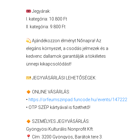
Jegyárak:
AZ
I. kategória: 10.800 Ft
ÉPÜLŐ
II. kategória: 9.800 Ft
VÁROS
Ajándékozzon élményt Nőnapra! Az
elegáns környezet, a csodás jelmezek és a
kedvenc dallamok garantálják a tökéletes
FEJLESZTÉSEK
ünnepi kikapcsolódást!
KÖRNYEZETVÉDELEM
JEGYVÁSÁRLÁSI LEHETŐSÉGEK:
TELEPÜLÉSRENDEZÉS
ONLINE VÁSÁRLÁS:
•
https://orfeumszinpad.funcode.hu/events/147222
STRATÉGIÁK
• OTP SZÉP kártyával is fizethető!
ÉS
KONCEPCIÓK
SZEMÉLYES JEGYVÁSÁRLÁS:
Gyöngyösi Kulturális Nonprofit Kft.
BEJELENTŐ
Cím: 3200 Gyöngyös, Barátok tere 3.