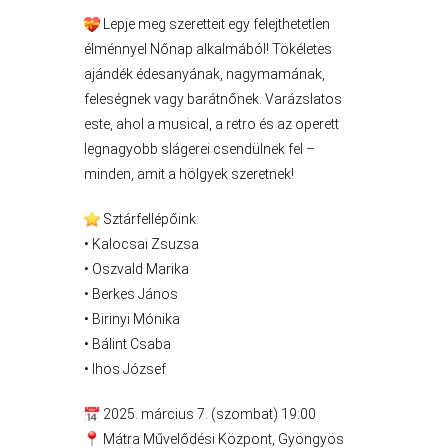
Lepje meg szeretteit egy felejthetetlen
élménnyel Nőnap alkalmából! Tökéletes
ajándék édesanyának, nagymamának,
A
feleségnek vagy barátnőnek. Varázslatos
VÁROS
este, ahol a musical, a retro és az operett
PÉNZÜGYEI
legnagyobb slágerei csendülnek fel –
minden, amit a hölgyek szeretnek!
Sztárfellépőink:
KÖLTSÉGVETÉSI
• Kalocsai Zsuzsa
RENDELETEK
• Oszvald Marika
• Berkes János
• Birinyi Mónika
• Bálint Csaba
• Ihos József
2025. március 7. (szombat) 19:00
Mátra Művelődési Központ, Gyöngyös