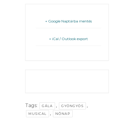
TESTÜLET
A
+ Google Naptárba mentés
VÁROSRENDÉSZET
TÁJÉKOZTATÓK
+ iCal / Outlook export
ÁTLÁTHATÓSÁG
AZ
ÖNKORMÁNYZATI
THE EVENT IS
FINISHED.
CÉGEK
ÉS
INTÉZMÉNYEK
Tags:
,
,
GÁLA
GYÖNGYÖS
,
NYOMTATVÁNYOK
MUSICAL
NŐNAP
E-