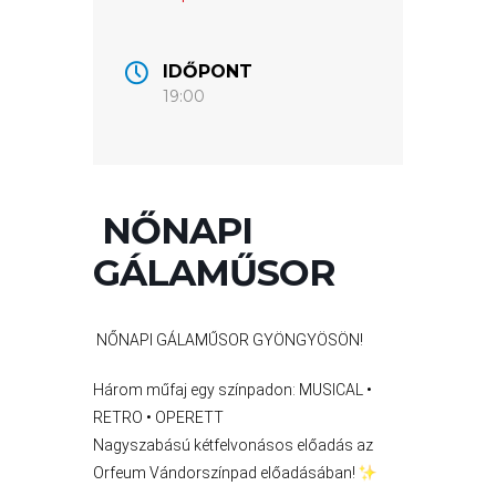
GYÖNGYÖS
VÁROS
ÉRTÉKTÁRA
IDŐPONT
19:00
VÁROSUNKRÓL
LAKOSSÁGI
INFORMÁCIÓK
NŐNAPI
HASZNOS
GÁLAMŰSOR
KVÍZ
NŐNAPI GÁLAMŰSOR GYÖNGYÖSÖN!
Három műfaj egy színpadon: MUSICAL •
RETRO • OPERETT
Nagyszabású kétfelvonásos előadás az
Orfeum Vándorszínpad előadásában!