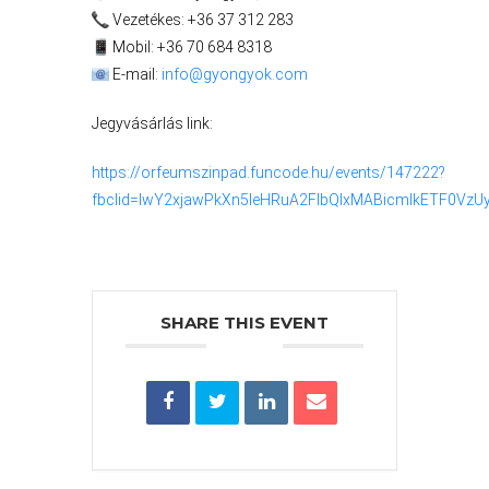
Vezetékes: +36 37 312 283
Mobil: +36 70 684 8318
E-mail:
info@gyongyok.com
Jegyvásárlás link:
https://orfeumszinpad.funcode.hu/events/147222?
fbclid=IwY2xjawPkXn5leHRuA2FlbQIxMABicmlkETF0
VÁROSHÁZA
SHARE THIS EVENT
AZ
ÖNKORMÁNYZAT
A
KÉPVISELŐ-