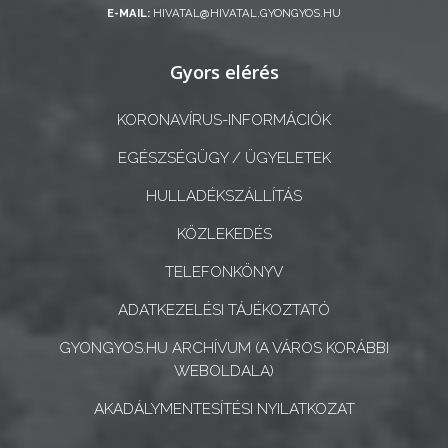
E-MAIL:
HIVATAL@HIVATAL.GYONGYOS.HU
GEOTERM-
Gyors elérés
GYÖNGYÖS
KORONAVÍRUS-INFORMÁCIÓK
EGÉSZSÉGÜGY / ÜGYELETEK
HULLADÉKSZÁLLÍTÁS
KÖZLEKEDÉS
TELEFONKÖNYV
ADATKEZELÉSI TÁJÉKOZTATÓ
GYONGYOS.HU ARCHÍVUM (A VÁROS KORÁBBI
WEBOLDALA)
AKADÁLYMENTESÍTÉSI NYILATKOZAT