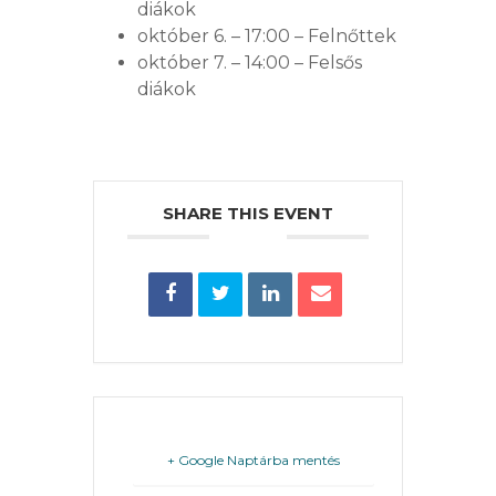
VÁROS
diákok
október 6. – 17:00 – Felnőttek
október 7. – 14:00 – Felsős
diákok
FEJLESZTÉSEK
KÖRNYEZETVÉDELEM
TELEPÜLÉSRENDEZÉS
SHARE THIS EVENT
STRATÉGIÁK
ÉS
KONCEPCIÓK
BEJELENTŐ
+ Google Naptárba mentés