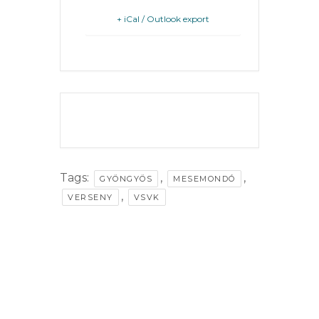
+ iCal / Outlook export
VÁROSHÁZA
THE EVENT IS
FINISHED.
AZ
ÖNKORMÁNYZAT
Tags:
,
,
GYÖNGYÖS
MESEMONDÓ
A
,
VERSENY
VSVK
KÉPVISELŐ-
TESTÜLET
A
VÁROSRENDÉSZET
TÁJÉKOZTATÓK