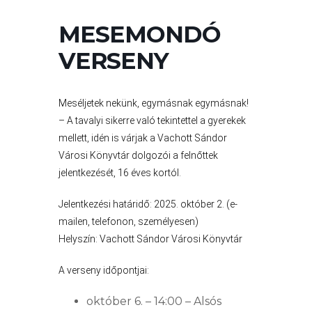
A
MESEMONDÓ
VÁROS
PÉNZÜGYEI
VERSENY
Meséljetek nekünk, egymásnak egymásnak!
KÖLTSÉGVETÉSI
– A tavalyi sikerre való tekintettel a gyerekek
RENDELETEK
mellett, idén is várjak a Vachott Sándor
Városi Könyvtár dolgozói a felnőttek
jelentkezését, 16 éves kortól.
Jelentkezési határidő: 2025. október 2. (e-
mailen, telefonon, személyesen)
Helyszín: Vachott Sándor Városi Könyvtár
A verseny időpontjai:
AZ
ÉPÜLŐ
október 6. – 14:00 – Alsós