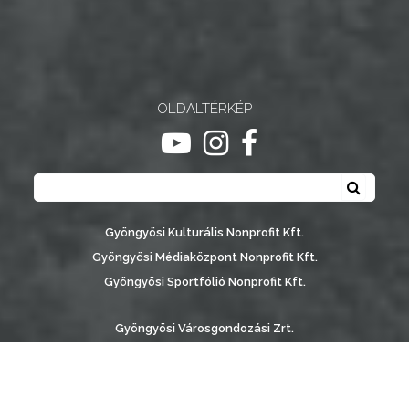
OLDALTÉRKÉP
ugrás youtube csatornára
ugrás instagram csatornár
ugrás facebook-oldalr
Keresés
Keresé
Gyöngyösi Kulturális Nonprofit Kft.
Gyöngyösi Médiaközpont Nonprofit Kft.
Gyöngyösi Sportfólió Nonprofit Kft.
Gyöngyösi Városgondozási Zrt.
Gyöngyösi Várostérség Fejlesztő Nonprofit Kft.
Vachott Sándor Városi Könyvtár