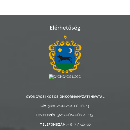
ÁTLÁTHATÓSÁG
AZ
Elérhetőség
ÖNKORMÁNYZATI
CÉGEK
ÉS
INTÉZMÉNYEK
NYOMTATVÁNYOK
E-
ÜGYINTÉZÉS
GYÖNGYÖSI KÖZÖS ÖNKORMÁNYZATI HIVATAL
CÍM:
3200 GYÖNGYÖS FŐ TÉR 13.
TESTÜLETI
ANYAGOK
LEVELEZÉS:
3201 GYÖNGYÖS PF.:173.
TELEFONSZÁM:
+36 37 / 510 300
KISTÉRSÉG