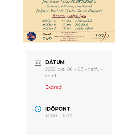
VÁROS
ÉRTÉKTÁRA
VÁROSUNKRÓL
LAKOSSÁGI
INFORMÁCIÓK
HASZNOS
DÁTUM
2025. okt. 06. - 07. - hétfő -
kedd
KVÍZ
Expired!
IDŐPONT
14:00 - 16:00