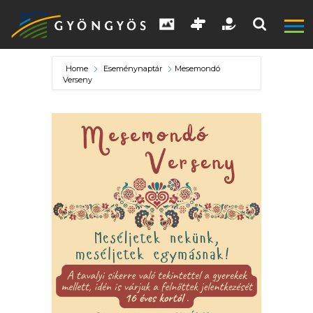
Home
Eseménynaptár
Mesemondó
Verseny
A
VÁROS
KIEMELT
LÁTVÁNYOSSÁGOK
GYÖNGYÖS