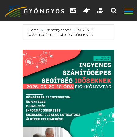
Home
Eseménynaptár
INGYENES
SZÁMÍTÓGÉPES SEGÍTSÉG IDŐSEKNEK
A
VÁROS
KIEMELT
LÁTVÁNYOSSÁGOK
GYÖNGYÖS
VÁROS