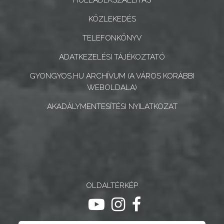
GEOTERM-
GYÖNGYÖS
KÖZLEKEDÉS
TELEFONKÖNYV
ADATKEZELÉSI TÁJÉKOZTATÓ
GYONGYOS.HU ARCHÍVUM (A VÁROS KORÁBBI
WEBOLDALA)
AKADÁLYMENTESÍTÉSI NYILATKOZAT
OLDALTÉRKÉP
ugrás youtube csatornára
ugrás instagram csatornár
ugrás facebook-oldalr
Keresés