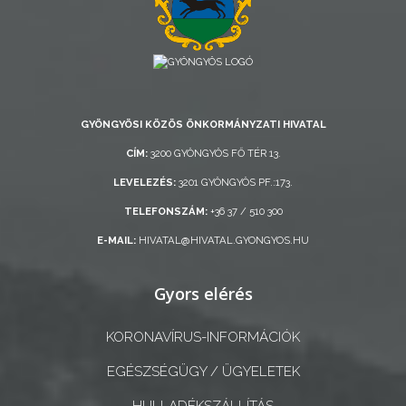
ÁTLÁTHATÓSÁG
AZ
ÖNKORMÁNYZATI
CÉGEK
ÉS
GYÖNGYÖSI KÖZÖS ÖNKORMÁNYZATI HIVATAL
INTÉZMÉNYEK
CÍM:
3200 GYÖNGYÖS FŐ TÉR 13.
LEVELEZÉS:
3201 GYÖNGYÖS PF.:173.
NYOMTATVÁNYOK
TELEFONSZÁM:
+36 37 / 510 300
E-
E-MAIL:
HIVATAL@HIVATAL.GYONGYOS.HU
ÜGYINTÉZÉS
Gyors elérés
TESTÜLETI
ANYAGOK
KORONAVÍRUS-INFORMÁCIÓK
KISTÉRSÉG
EGÉSZSÉGÜGY / ÜGYELETEK
HULLADÉKSZÁLLÍTÁS