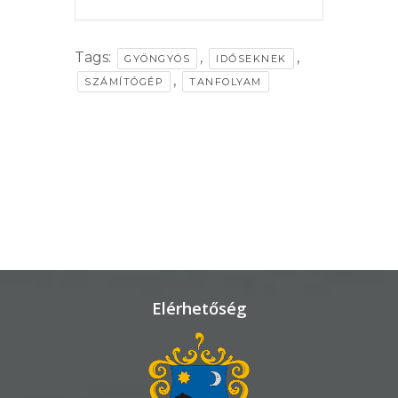
VÁROSHÁZA
Tags:
,
,
GYÖNGYÖS
IDŐSEKNEK
,
SZÁMÍTÓGÉP
TANFOLYAM
AZ
ÖNKORMÁNYZAT
A
KÉPVISELŐ-
TESTÜLET
A
Elérhetőség
VÁROSRENDÉSZET
TÁJÉKOZTATÓK