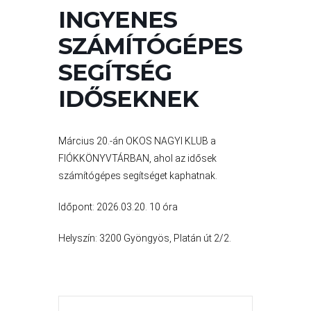
A
INGYENES
VÁROS
PÉNZÜGYEI
SZÁMÍTÓGÉPES
SEGÍTSÉG
IDŐSEKNEK
KÖLTSÉGVETÉSI
RENDELETEK
Március 20.-án OKOS NAGYI KLUB a
FIÓKKÖNYVTÁRBAN, ahol az idősek
számítógépes segítséget kaphatnak.
Időpont: 2026.03.20. 10 óra
Helyszín: 3200 Gyöngyös, Platán út 2/2.
AZ
ÉPÜLŐ
VÁROS