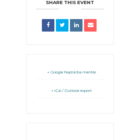
SHARE THIS EVENT
FEJLESZTÉSEK
KÖRNYEZETVÉDELEM
TELEPÜLÉSRENDEZÉS
STRATÉGIÁK
ÉS
+ Google Naptárba mentés
KONCEPCIÓK
+ iCal / Outlook export
BEJELENTŐ
THE EVENT IS
FINISHED.