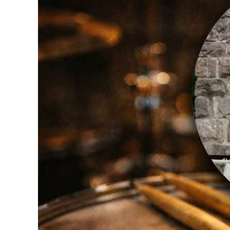
ÉRTÉKTÁRA
VÁROSUNKRÓL
LAKOSSÁGI
INFORMÁCIÓK
HASZNOS
KVÍZ