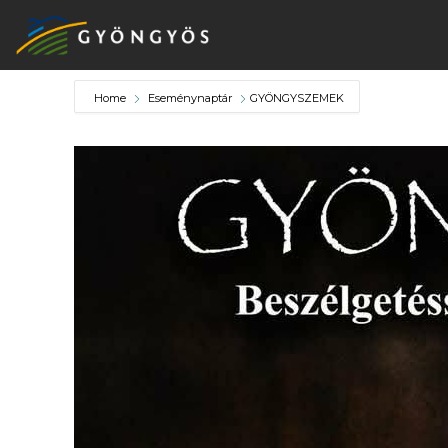
Home
Eseménynaptár
GYÖNGYSZEMEK
A
VÁROS
KIEMELT
LÁTVÁNYOSSÁGOK
GYÖNGYÖS
VÁROS