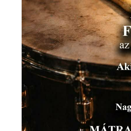
A
VÁROS
PÉNZÜGYEI
KÖLTSÉGVETÉSI
RENDELETEK
AZ
ÉPÜLŐ
VÁROS