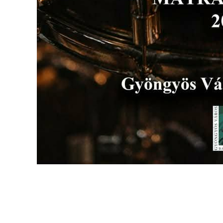
FEJLESZTÉSEK
KÖRNYEZETVÉDELEM
TELEPÜLÉSRENDEZÉS
STRATÉGIÁK
ÉS
KONCEPCIÓK
BEJELENTŐ