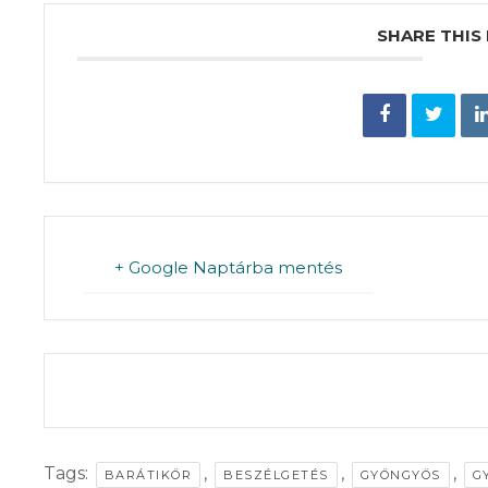
SHARE THIS
+ Google Naptárba mentés
THE EVENT IS 
Tags:
,
,
,
BARÁTIKÖR
BESZÉLGETÉS
GYÖNGYÖS
G