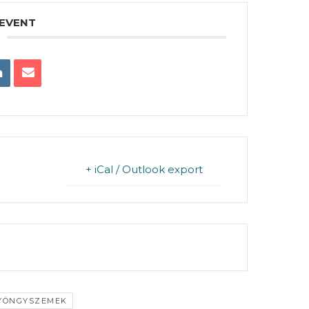
 EVENT
+ iCal / Outlook export
FINISHED.
YÖNGYSZEMEK