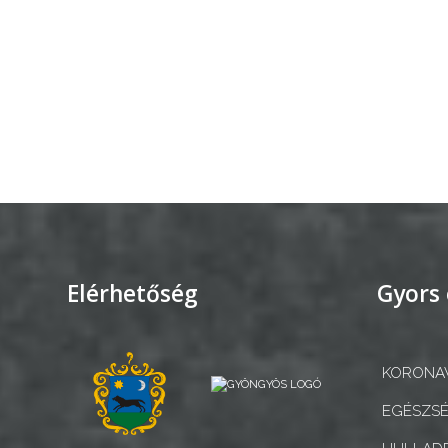
GEOTERM-
GYÖNGYÖS
Elérhetőség
Gyors 
KORONAV
EGÉSZSÉ