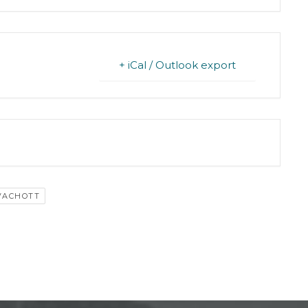
+ iCal / Outlook export
T IS FINISHED.
VACHOTT