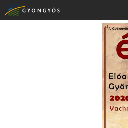
A
VÁROS
KIEMELT
LÁTVÁNYOSSÁGOK
GYÖNGYÖS
VÁROS
ÉRTÉKTÁRA