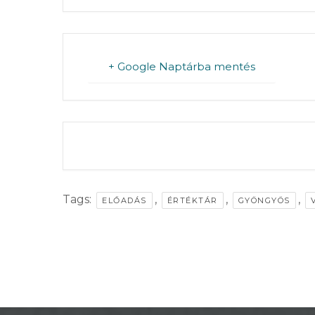
STRATÉGIÁK
ÉS
KONCEPCIÓK
+ Google Naptárba mentés
BEJELENTŐ
THE EVEN
VÁROSHÁZA
Tags:
,
,
,
ELŐADÁS
ÉRTÉKTÁR
GYÖNGYÖS
AZ
ÖNKORMÁNYZAT
A