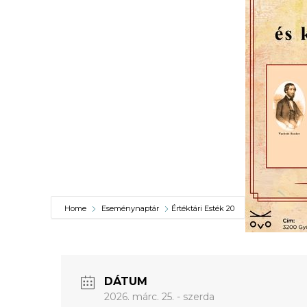
VÁROSUNKRÓL
LAKOSSÁGI
INFORMÁCIÓK
HASZNOS
KVÍZ
Home
Eseménynaptár
Értéktári Esték 20
A
VÁROS
PÉNZÜGYEI
DÁTUM
2026. márc. 25. - szerda