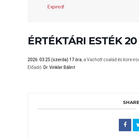
KÖLTSÉGVETÉSI
Expired!
RENDELETEK
ÉRTÉKTÁRI ESTÉK 20
2026. 03.25 (szerda) 17 óra
, a Vachott család és köre 
AZ
Előadó:
Dr. Vinkler Bálint
ÉPÜLŐ
VÁROS
FEJLESZTÉSEK
SHARE
KÖRNYEZETVÉDELEM
TELEPÜLÉSRENDEZÉS