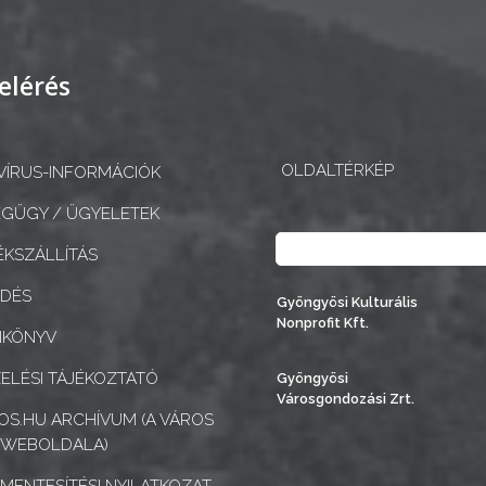
elérés
OLDALTÉRKÉP
ÍRUS-INFORMÁCIÓK
GÜGY / ÜGYELETEK
Keresés
KSZÁLLÍTÁS
EDÉS
Gyöngyösi Kulturális
Nonprofit Kft.
NKÖNYV
ELÉSI TÁJÉKOZTATÓ
Gyöngyösi
Városgondozási Zrt.
S.HU ARCHÍVUM (A VÁROS
 WEBOLDALA)
MENTESÍTÉSI NYILATKOZAT