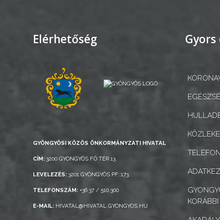
KÉPVISELŐ-
TESTÜLET
Elérhetőség
Gyors 
A
VÁROSRENDÉSZET
TÁJÉKOZTATÓK
KORONAV
EGÉSZSÉ
ÁTLÁTHATÓSÁG
HULLADÉ
AZ
KÖZLEK
ÖNKORMÁNYZATI
GYÖNGYÖSI KÖZÖS ÖNKORMÁNYZATI HIVATAL
CÉGEK
TELEFO
CÍM:
3200 GYÖNGYÖS FŐ TÉR 13.
ÉS
ADATKEZ
LEVELEZÉS:
3201 GYÖNGYÖS PF.:173.
INTÉZMÉNYEK
GYONGYO
TELEFONSZÁM:
+36 37 / 510 300
NYOMTATVÁNYOK
KORÁBBI
E-MAIL:
HIVATAL@HIVATAL.GYONGYOS.HU
AKADÁLY