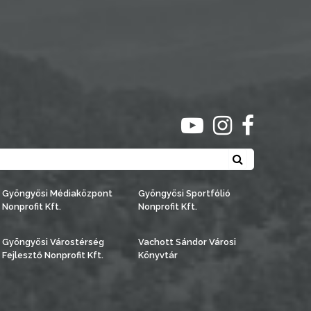
ugrás youtube csato
ugrás instagra
ugrás face
Keresés
Gyöngyösi Médiaközpont
Gyöngyösi Sportfólió
Nonprofit Kft.
Nonprofit Kft.
Gyöngyösi Várostérség
Vachott Sándor Városi
Fejlesztő Nonprofit Kft.
Könyvtár