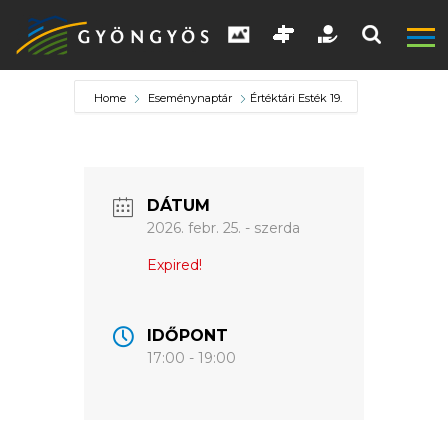
Home
Eseménynaptár
Értéktári Esték 19.
DÁTUM
A
2026. febr. 25. - szerda
VÁROS
Expired!
KIEMELT
IDŐPONT
LÁTVÁNYOSSÁGOK
17:00 - 19:00
GYÖNGYÖS
VÁROS