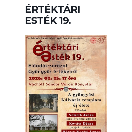
ÉRTÉKTÁRA
ÉRTÉKTÁRI
VÁROSUNKRÓL
ESTÉK 19.
LAKOSSÁGI
INFORMÁCIÓK
HASZNOS
KVÍZ
A
VÁROS