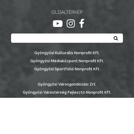
OLDALTÉRKÉP
ugrás youtube csatornára
ugrás instagram csatornár
ugrás facebook-oldalr
Keresés
Keresé
Gyöngyösi Kulturális Nonprofit Kft.
Gyöngyösi Médiaközpont Nonprofit Kft.
Gyöngyösi Sportfólió Nonprofit Kft.
Gyöngyösi Városgondozási Zrt.
Gyöngyösi Várostérség Fejlesztő Nonprofit Kft.
Vachott Sándor Városi Könyvtár
Gyöngyös Város Információs Portál © 2026
készítette:
Gyöngyösi TV
, az
AB Holding Kft
-vel együttműködésben