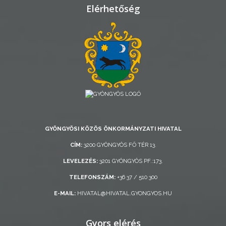
Elérhetőség
AZ
ÖNKORMÁNYZAT
A
KÉPVISELŐ-
TESTÜLET
A
GYÖNGYÖSI KÖZÖS ÖNKORMÁNYZATI HIVATAL
VÁROSRENDÉSZET
CÍM:
3200 GYÖNGYÖS FŐ TÉR 13.
LEVELEZÉS:
3201 GYÖNGYÖS PF.:173.
TÁJÉKOZTATÓK
TELEFONSZÁM:
+36 37 / 510 300
ÁTLÁTHATÓSÁG
E-MAIL:
HIVATAL@HIVATAL.GYONGYOS.HU
AZ
Gyors elérés