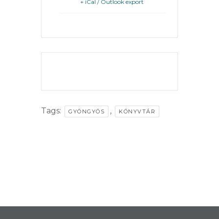
FEJLESZTÉSEK
+ iCal / Outlook export
KÖRNYEZETVÉDELEM
TELEPÜLÉSRENDEZÉS
THE EVENT IS
STRATÉGIÁK
FINISHED.
ÉS
KONCEPCIÓK
Tags:
,
GYÖNGYÖS
KÖNYVTÁR
BEJELENTŐ
VÁROSHÁZA