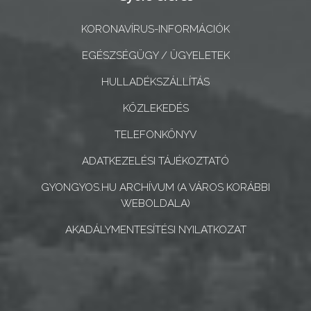
ÖNKORMÁNYZATI
CÉGEK
KORONAVÍRUS-INFORMÁCIÓK
ÉS
EGÉSZSÉGÜGY / ÜGYELETEK
INTÉZMÉNYEK
HULLADÉKSZÁLLÍTÁS
NYOMTATVÁNYOK
KÖZLEKEDÉS
E-
TELEFONKÖNYV
ÜGYINTÉZÉS
ADATKEZELÉSI TÁJÉKOZTATÓ
TESTÜLETI
GYONGYOS.HU ARCHÍVUM (A VÁROS KORÁBBI
ANYAGOK
WEBOLDALA)
KISTÉRSÉG
AKADÁLYMENTESÍTÉSI NYILATKOZAT
GEOTERM-
GYÖNGYÖS