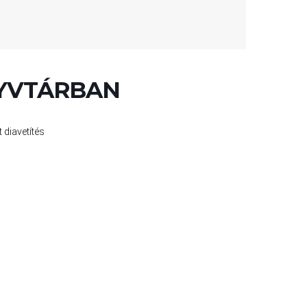
NYVTÁRBAN
 diavetítés