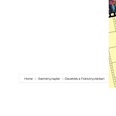
VÁROSUNKRÓL
LAKOSSÁGI
INFORMÁCIÓK
HASZNOS
KVÍZ
Home
Eseménynaptár
Diavetítés a Fiókkönyvtárban
A
VÁROS
PÉNZÜGYEI