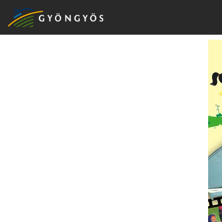
A
VÁROS
KIEMELT
LÁTVÁNYOSSÁGOK
GYÖNGYÖS
VÁROS
ÉRTÉKTÁRA