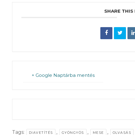
SHARE THIS
+ Google Naptárba mentés
THE EVENT IS 
Tags:
,
,
,
DIAVETÍTÉS
GYÖNGYÖS
MESE
OLVASÁS