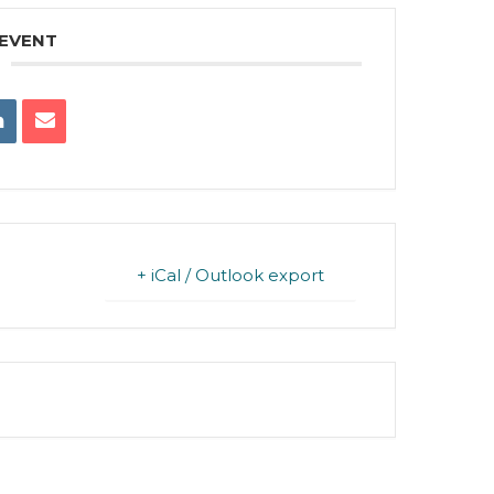
 EVENT
+ iCal / Outlook export
FINISHED.