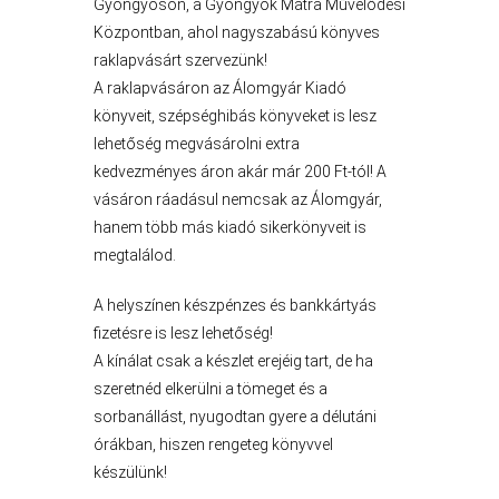
Gyöngyösön, a Gyöngyök Mátra Művelődési
Központban, ahol nagyszabású könyves
A
raklapvásárt szervezünk!
VÁROS
A raklapvásáron az Álomgyár Kiadó
PÉNZÜGYEI
könyveit, szépséghibás könyveket is lesz
lehetőség megvásárolni extra
kedvezményes áron akár már 200 Ft-tól! A
KÖLTSÉGVETÉSI
vásáron ráadásul nemcsak az Álomgyár,
RENDELETEK
hanem több más kiadó sikerkönyveit is
megtalálod.
A helyszínen készpénzes és bankkártyás
fizetésre is lesz lehetőség!
A kínálat csak a készlet erejéig tart, de ha
szeretnéd elkerülni a tömeget és a
sorbanállást, nyugodtan gyere a délutáni
órákban, hiszen rengeteg könyvvel
készülünk!
AZ