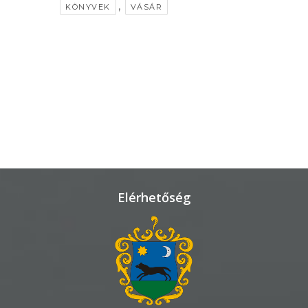
,
KÖNYVEK
VÁSÁR
TÁJÉKOZTATÓK
ÁTLÁTHATÓSÁG
AZ
ÖNKORMÁNYZATI
CÉGEK
ÉS
INTÉZMÉNYEK
Elérhetőség
NYOMTATVÁNYOK
E-
ÜGYINTÉZÉS
TESTÜLETI
ANYAGOK