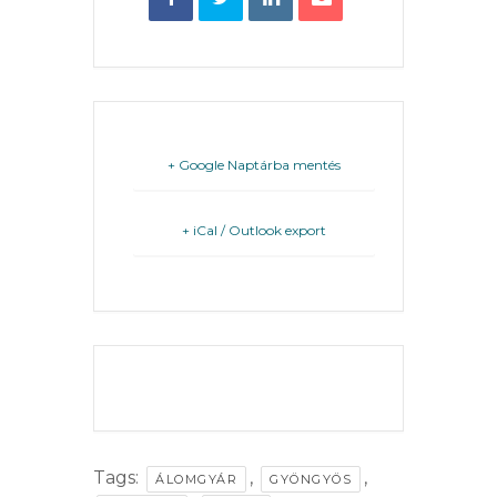
VÁROSHÁZA
+ Google Naptárba mentés
+ iCal / Outlook export
AZ
ÖNKORMÁNYZAT
A
THE EVENT IS
KÉPVISELŐ-
FINISHED.
TESTÜLET
A
Tags:
,
,
ÁLOMGYÁR
GYÖNGYÖS
VÁROSRENDÉSZET