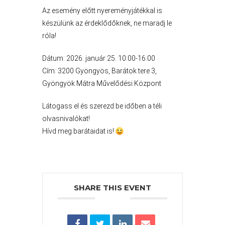
ÉPÜLŐ
Az esemény előtt nyereményjátékkal is
VÁROS
készülünk az érdeklődőknek, ne maradj le
róla!
Dátum: 2026. január 25. 10:00-16:00
FEJLESZTÉSEK
Cím: 3200 Gyöngyös, Barátok tere 3,
Gyöngyök Mátra Művelődési Központ
KÖRNYEZETVÉDELEM
Látogass el és szerezd be időben a téli
TELEPÜLÉSRENDEZÉS
olvasnivalókat!
Hívd meg barátaidat is!
STRATÉGIÁK
ÉS
KONCEPCIÓK
BEJELENTŐ
SHARE THIS EVENT