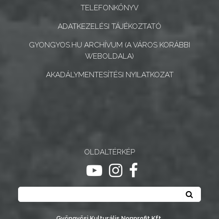
TELEFONKÖNYV
ADATKEZELÉSI TÁJÉKOZTATÓ
GYONGYOS.HU ARCHÍVUM (A VÁROS KORÁBBI
WEBOLDALA)
AKADÁLYMENTESÍTÉSI NYILATKOZAT
OLDALTÉRKÉP
ugrás youtube csatornára
ugrás instagram csatornár
ugrás facebook-oldalr
Keresés
Keresé
Gyöngyösi Kulturális Nonprofit Kft.