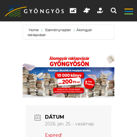
Home
Eseménynaptár
Álomgyár
raklapvásár
A
VÁROS
KIEMELT
DÁTUM
LÁTVÁNYOSSÁGOK
2026. jan. 25. - vasárnap
GYÖNGYÖS
Expired!