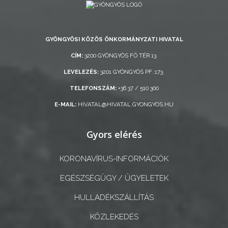
KISTÉRSÉG
GYÖNGYÖSI KÖZÖS ÖNKORMÁNYZATI HIVATAL
GEOTERM-
CÍM:
3200 GYÖNGYÖS FŐ TÉR 13.
GYÖNGYÖS
LEVELEZÉS:
3201 GYÖNGYÖS PF.:173.
TELEFONSZÁM:
+36 37 / 510 300
E-MAIL:
HIVATAL@HIVATAL.GYONGYOS.HU
Gyors elérés
KORONAVÍRUS-INFORMÁCIÓK
EGÉSZSÉGÜGY / ÜGYELETEK
HULLADÉKSZÁLLÍTÁS
KÖZLEKEDÉS