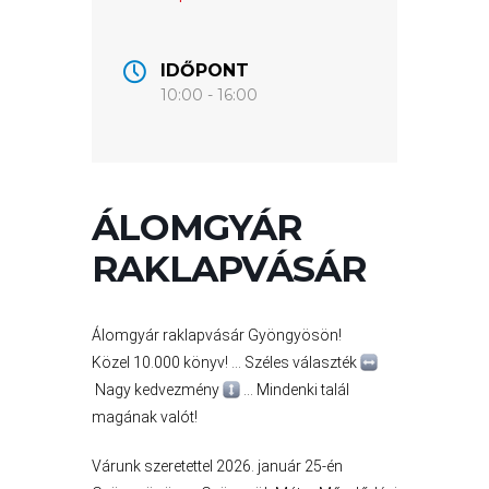
VÁROS
ÉRTÉKTÁRA
IDŐPONT
10:00 - 16:00
VÁROSUNKRÓL
LAKOSSÁGI
INFORMÁCIÓK
ÁLOMGYÁR
HASZNOS
RAKLAPVÁSÁR
KVÍZ
Álomgyár raklapvásár Gyöngyösön!
Közel 10.000 könyv! … Széles választék
Nagy kedvezmény
… Mindenki talál
magának valót!
Várunk szeretettel 2026. január 25-én