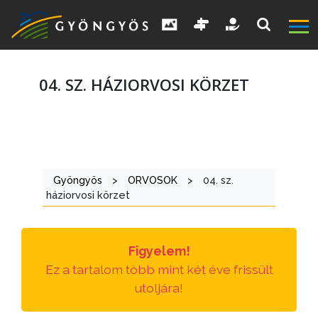
04. SZ. HÁZIORVOSI KÖRZET
A
VÁROS
Gyöngyös
>
ORVOSOK
>
04. sz.
háziorvosi körzet
KIEMELT
LÁTVÁNYOSSÁGOK
Figyelem!
GYÖNGYÖS
Ez a tartalom több mint két éve frissült
VÁROS
utoljára!
ÉRTÉKTÁRA