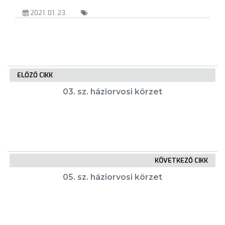
VÁROSUNKRÓL
2021. 01. 23.
LAKOSSÁGI
INFORMÁCIÓK
HASZNOS
ELŐZŐ CIKK
03. sz. háziorvosi körzet
KVÍZ
KÖVETKEZŐ CIKK
05. sz. háziorvosi körzet
A
VÁROS
PÉNZÜGYEI