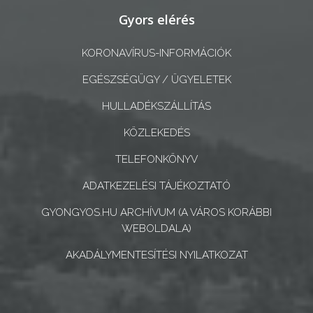
Gyors elérés
A
KÉPVISELŐ-
KORONAVÍRUS-INFORMÁCIÓK
TESTÜLET
EGÉSZSÉGÜGY / ÜGYELETEK
A
HULLADÉKSZÁLLÍTÁS
VÁROSRENDÉSZET
KÖZLEKEDÉS
TÁJÉKOZTATÓK
TELEFONKÖNYV
ÁTLÁTHATÓSÁG
ADATKEZELÉSI TÁJÉKOZTATÓ
GYONGYOS.HU ARCHÍVUM (A VÁROS KORÁBBI
AZ
WEBOLDALA)
ÖNKORMÁNYZATI
CÉGEK
AKADÁLYMENTESÍTÉSI NYILATKOZAT
ÉS
INTÉZMÉNYEK