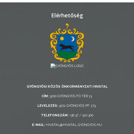
TELEPÜLÉSRENDEZÉS
Elérhetőség
STRATÉGIÁK
ÉS
KONCEPCIÓK
BEJELENTŐ
GYÖNGYÖSI KÖZÖS ÖNKORMÁNYZATI HIVATAL
CÍM:
3200 GYÖNGYÖS FŐ TÉR 13.
VÁROSHÁZA
LEVELEZÉS:
3201 GYÖNGYÖS PF.:173.
TELEFONSZÁM:
+36 37 / 510 300
AZ
E-MAIL:
HIVATAL@HIVATAL.GYONGYOS.HU
ÖNKORMÁNYZAT