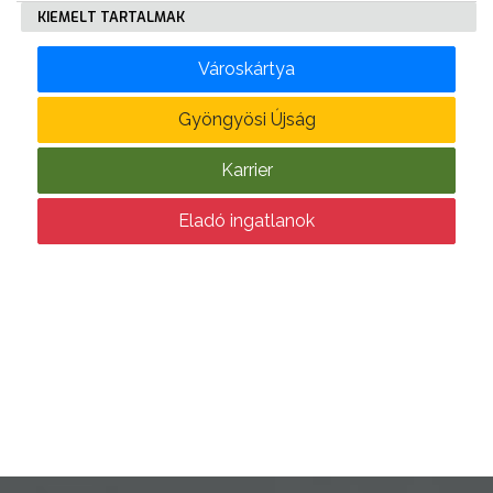
KIEMELT TARTALMAK
KÖLTSÉGVETÉSI
Városkártya
RENDELETEK
Gyöngyösi Újság
Karrier
Eladó ingatlanok
AZ
ÉPÜLŐ
VÁROS
FEJLESZTÉSEK
KÖRNYEZETVÉDELEM