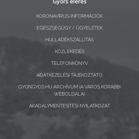
Gyors elérés
A
KORONAVÍRUS-INFORMÁCIÓK
KÉPVISELŐ-
TESTÜLET
EGÉSZSÉGÜGY / ÜGYELETEK
HULLADÉKSZÁLLÍTÁS
A
VÁROSRENDÉSZET
KÖZLEKEDÉS
TELEFONKÖNYV
TÁJÉKOZTATÓK
ADATKEZELÉSI TÁJÉKOZTATÓ
ÁTLÁTHATÓSÁG
GYONGYOS.HU ARCHÍVUM (A VÁROS KORÁBBI
AZ
WEBOLDALA)
ÖNKORMÁNYZATI
AKADÁLYMENTESÍTÉSI NYILATKOZAT
CÉGEK
ÉS
INTÉZMÉNYEK