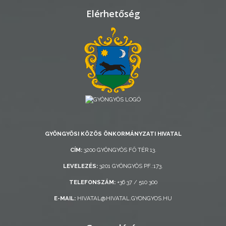
TELEPÜLÉSRENDEZÉS
Elérhetőség
STRATÉGIÁK
ÉS
KONCEPCIÓK
BEJELENTŐ
GYÖNGYÖSI KÖZÖS ÖNKORMÁNYZATI HIVATAL
CÍM:
3200 GYÖNGYÖS FŐ TÉR 13.
VÁROSHÁZA
LEVELEZÉS:
3201 GYÖNGYÖS PF.:173.
TELEFONSZÁM:
+36 37 / 510 300
E-MAIL:
HIVATAL@HIVATAL.GYONGYOS.HU
AZ
ÖNKORMÁNYZAT