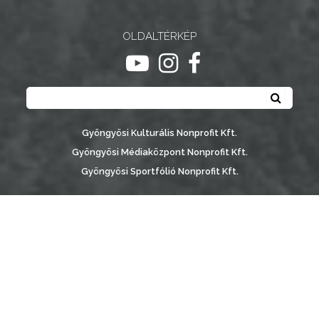
NYOMTATVÁNYOK
OLDALTÉRKÉP
E-
ugrás youtube csatornára
ugrás instagram csatornár
ugrás facebook-oldalr
ÜGYINTÉZÉS
Keresés
TESTÜLETI
Keresé
ANYAGOK
Gyöngyösi Kulturális Nonprofit Kft.
KISTÉRSÉG
Gyöngyösi Médiaközpont Nonprofit Kft.
Gyöngyösi Sportfólió Nonprofit Kft.
GEOTERM-
GYÖNGYÖS
Gyöngyösi Városgondozási Zrt.
Gyöngyösi Várostérség Fejlesztő Nonprofit Kft.
Vachott Sándor Városi Könyvtár
Gyöngyös Város Információs Portál © 2026
készítette:
Gyöngyösi TV
, az
AB Holding Kft
-vel együttműködésben