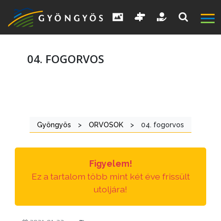
04. FOGORVOS
A
VÁROS
Gyöngyös
>
ORVOSOK
>
04. fogorvos
KIEMELT
LÁTVÁNYOSSÁGOK
Figyelem!
Ez a tartalom több mint két éve frissült
GYÖNGYÖS
utoljára!
VÁROS
ÉRTÉKTÁRA