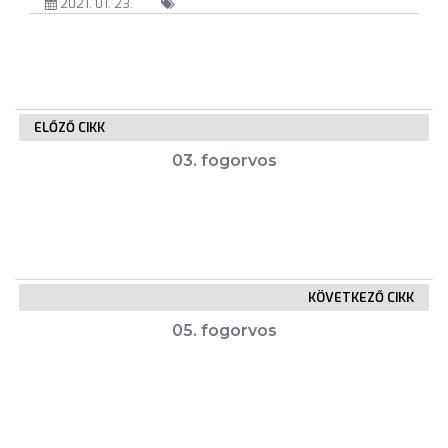
2021. 01. 23.
VÁROSUNKRÓL
LAKOSSÁGI
INFORMÁCIÓK
ELŐZŐ CIKK
HASZNOS
03. fogorvos
KVÍZ
KÖVETKEZŐ CIKK
05. fogorvos
A
VÁROS
PÉNZÜGYEI