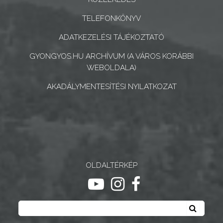
KÉPVISELŐ-
TELEFONKÖNYV
TESTÜLET
ADATKEZELÉSI TÁJÉKOZTATÓ
A
GYONGYOS.HU ARCHÍVUM (A VÁROS KORÁBBI
VÁROSRENDÉSZET
WEBOLDALA)
TÁJÉKOZTATÓK
AKADÁLYMENTESÍTÉSI NYILATKOZAT
ÁTLÁTHATÓSÁG
AZ
ÖNKORMÁNYZATI
CÉGEK
OLDALTÉRKÉP
ÉS
ugrás youtube csatornára
ugrás instagram csatornár
ugrás facebook-oldalr
INTÉZMÉNYEK
Keresés
Keresé
NYOMTATVÁNYOK