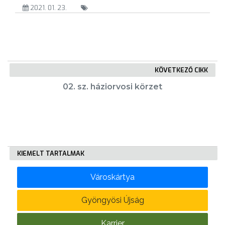
VÁROSUNKRÓL
2021. 01. 23.
LAKOSSÁGI
INFORMÁCIÓK
HASZNOS
KÖVETKEZŐ CIKK
02. sz. háziorvosi körzet
KVÍZ
KIEMELT TARTALMAK
A
Városkártya
VÁROS
PÉNZÜGYEI
Gyöngyösi Újság
Karrier