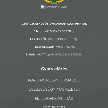
STRATÉGIÁK
ÉS
KONCEPCIÓK
GYÖNGYÖSI KÖZÖS ÖNKORMÁNYZATI HIVATAL
BEJELENTŐ
CÍM:
3200 GYÖNGYÖS FŐ TÉR 13.
LEVELEZÉS:
3201 GYÖNGYÖS PF.:173.
TELEFONSZÁM:
+36 37 / 510 300
E-MAIL:
HIVATAL@HIVATAL.GYONGYOS.HU
Gyors elérés
VÁROSHÁZA
KORONAVÍRUS-INFORMÁCIÓK
AZ
EGÉSZSÉGÜGY / ÜGYELETEK
ÖNKORMÁNYZAT
HULLADÉKSZÁLLÍTÁS
A
KÖZLEKEDÉS