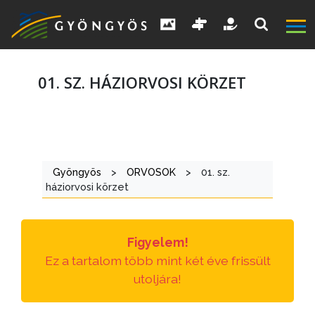
01. SZ. HÁZIORVOSI KÖRZET
A
VÁROS
Gyöngyös
>
ORVOSOK
>
01. sz.
háziorvosi körzet
KIEMELT
LÁTVÁNYOSSÁGOK
Figyelem!
GYÖNGYÖS
Ez a tartalom több mint két éve frissült
VÁROS
utoljára!
ÉRTÉKTÁRA