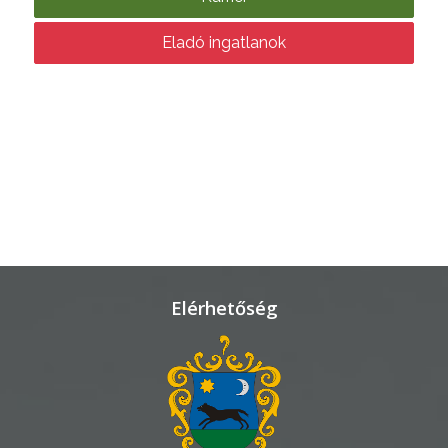
KÖLTSÉGVETÉSI
Eladó ingatlanok
RENDELETEK
AZ
ÉPÜLŐ
VÁROS
Elérhetőség
FEJLESZTÉSEK
KÖRNYEZETVÉDELEM
TELEPÜLÉSRENDEZÉS