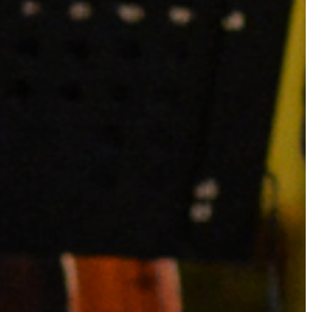
A
VÁROS
PÉNZÜGYEI
KÖLTSÉGVETÉSI
RENDELETEK