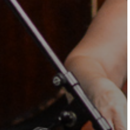
VÁROSHÁZA
AZ
ÖNKORMÁNYZAT
A
KÉPVISELŐ-
TESTÜLET
A
VÁROSRENDÉSZET
TÁJÉKOZTATÓK
ÁTLÁTHATÓSÁG