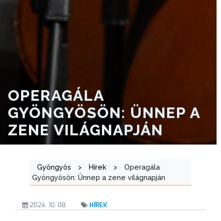
GYÖNGYÖS
OPERAGÁLA
GYÖNGYÖSÖN: ÜNNEP A
ZENE VILÁGNAPJÁN
Gyöngyös
>
Hírek
>
Operagála
Gyöngyösön: Ünnep a zene világnapján
2024. 10. 08.
HÍREK