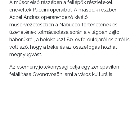
A műsor első részében a fellépők részleteket
énekeltek Puccini operáiból. A második részben
Aczél András operarendező kiváló
műsorvezetésében a Nabucco történetének és
üzenetének tolmácsolása során a világban zajló
háborúkról, a holokauszt 80. évfordulójáról és arról is
volt szó, hogy a béke és az összefogás hozhat
megnyugvást.
Az esemény jótékonysági célja egy zenepavilon
felállítása Gyöngyösön, ami a város kulturális
életének új ékköve lehet.
Dr. Bekecs Andrea, a Gyöngyös Város Barátainak
Köre elnöke kérdésünkre így fogalmazott: „Ez az
Operagála nemcsak a művészet ünnepe, hanem a
közösségi összefogás erejét is tükrözi. Büszkék
vagyunk arra, hogy évről évre meg tudjuk szervezni
ezt a rangos eseményt, ami nemcsak a zene
szépségét, de a város kulturális értékeit is