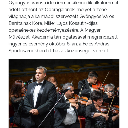
Gyöngyös városa idén immár kilencedik alkalommal
adott otthont az Operagálának, melyet a zene
világnapja alkalmából szervezett Gyöngyös Város
Barátainak Köre, Miller Lajos Kossuth-díjas
operaénekes kezdeményezésére. A Magyar
Művészeti Akadémia támogatásával megrendezett
ingyenes esemény október 6-án, a Fejes András
Sportcsarnokban teltházas közönséget vonzott.