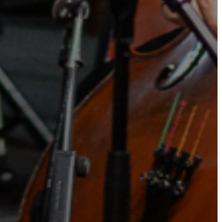
AZ
ÖNKORMÁNYZATI
CÉGEK
ÉS
INTÉZMÉNYEK
NYOMTATVÁNYOK
E-
ÜGYINTÉZÉS
TESTÜLETI
ANYAGOK
KISTÉRSÉG
GEOTERM-