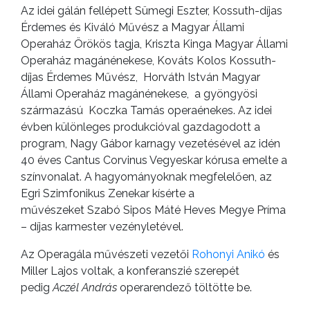
Az idei gálán fellépett Sümegi Eszter, Kossuth-díjas
Érdemes és Kiváló Művész a Magyar Állami
Operaház Örökös tagja, Kriszta Kinga Magyar Állami
Operaház magánénekese, Kováts Kolos Kossuth-
díjas Érdemes Művész, Horváth István Magyar
Állami Operaház magánénekese, a gyöngyösi
származású Koczka Tamás operaénekes. Az idei
évben különleges produkcióval gazdagodott a
program, Nagy Gábor karnagy vezetésével az idén
40 éves Cantus Corvinus Vegyeskar kórusa emelte a
színvonalat. A hagyományoknak megfelelően, az
Egri Szimfonikus Zenekar kísérte a
művészeket Szabó Sipos Máté Heves Megye Príma
– díjas karmester vezényletével.
Az Operagála művészeti vezetői
Rohonyi Anikó
és
Miller Lajos voltak, a konferanszié szerepét
pedig
Aczél András
operarendező töltötte be.