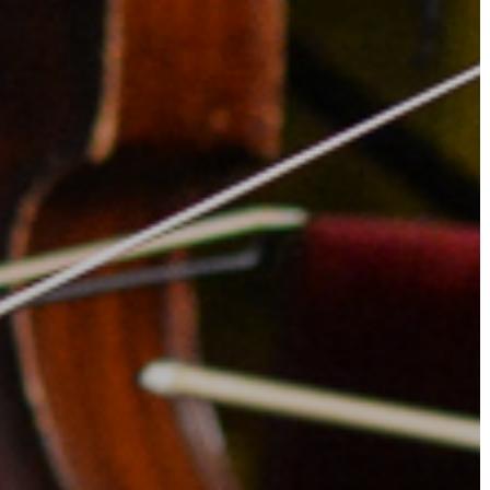
AZ
ÉPÜLŐ
VÁROS
FEJLESZTÉSEK
KÖRNYEZETVÉDELEM