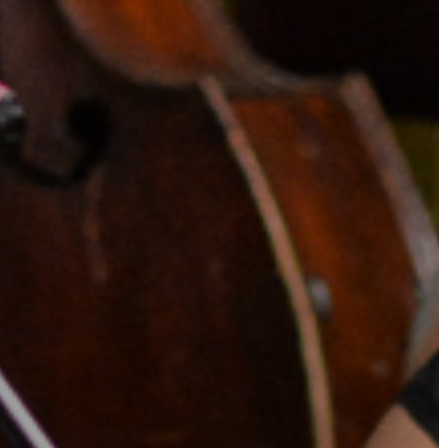
TELEPÜLÉSRENDEZÉS
STRATÉGIÁK
ÉS
KONCEPCIÓK
BEJELENTŐ