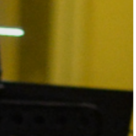
KIEMELT
LÁTVÁNYOSSÁGOK
GYÖNGYÖS
VÁROS
ÉRTÉKTÁRA
VÁROSUNKRÓL
LAKOSSÁGI
INFORMÁCIÓK
HASZNOS
KVÍZ