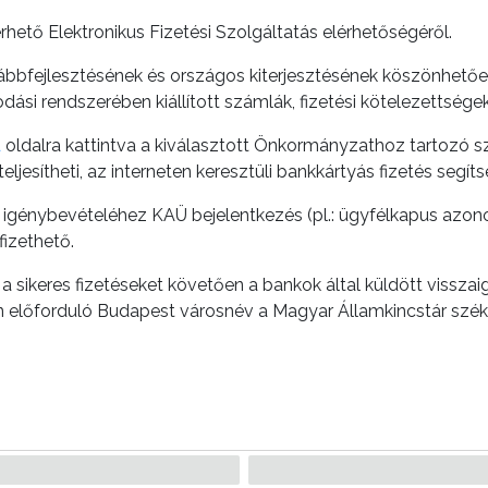
hető Elektronikus Fizetési Szolgáltatás elérhetőségéről.
bbfejlesztésének és országos kiterjesztésének köszönhetőe
si rendszerében kiállított számlák, fizetési kötelezettségek
u
oldalra kattintva a kiválasztott Önkormányzathoz tartozó sz
ljesítheti, az interneten keresztüli bankkártyás fizetés segít
s igénybevételéhez KAÜ bejelentkezés (pl.: ügyfélkapus azon
fizethető.
 sikeres fizetéseket követően a bankok által küldött vissza
 előforduló Budapest városnév a Magyar Államkincstár székh