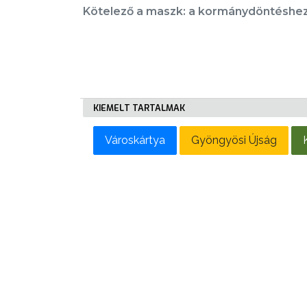
Kötelező a maszk: a kormánydöntéshez 
AZ
ÉPÜLŐ
KIEMELT TARTALMAK
VÁROS
Városkártya
Gyöngyösi Újság
FEJLESZTÉSEK
KÖRNYEZETVÉDELEM
TELEPÜLÉSRENDEZÉS
STRATÉGIÁK
ÉS
KONCEPCIÓK