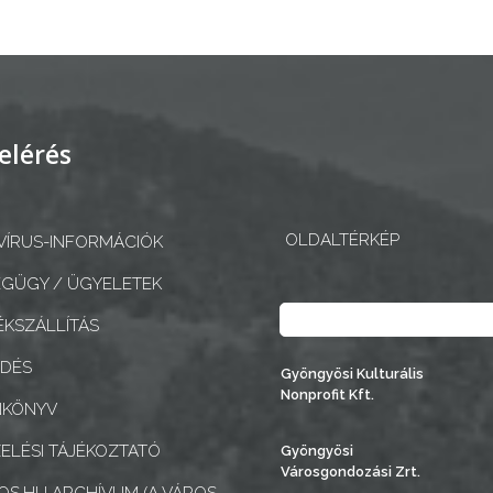
elérés
OLDALTÉRKÉP
ÍRUS-INFORMÁCIÓK
GÜGY / ÜGYELETEK
Keresés
KSZÁLLÍTÁS
EDÉS
Gyöngyösi Kulturális
Nonprofit Kft.
NKÖNYV
ELÉSI TÁJÉKOZTATÓ
Gyöngyösi
Városgondozási Zrt.