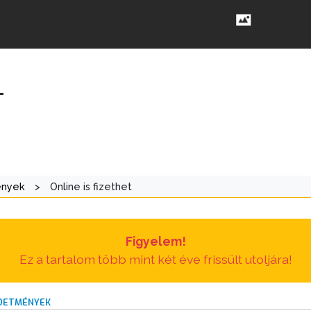
T
ények
>
Online is fizethet
Figyelem!
Ez a tartalom több mint két éve frissült utoljára!
RDETMÉNYEK