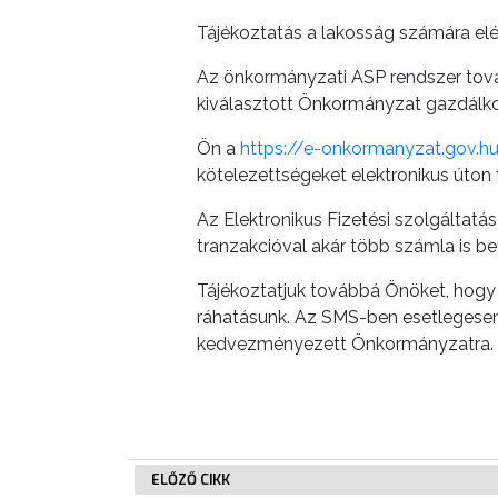
Tájékoztatás a lakosság számára elér
LAKOSSÁGI
INFORMÁCIÓK
Az önkormányzati ASP rendszer tová
kiválasztott Önkormányzat gazdálkodá
HASZNOS
Ön a
https://e-onkormanyzat.gov.h
KVÍZ
kötelezettségeket elektronikus úton te
Az Elektronikus Fizetési szolgáltatá
tranzakcióval akár több számla is be
Tájékoztatjuk továbbá Önöket, hogy a
ráhatásunk. Az SMS-ben esetlegesen
A
kedvezményezett Önkormányzatra.
VÁROS
PÉNZÜGYEI
KÖLTSÉGVETÉSI
ELŐZŐ CIKK
RENDELETEK