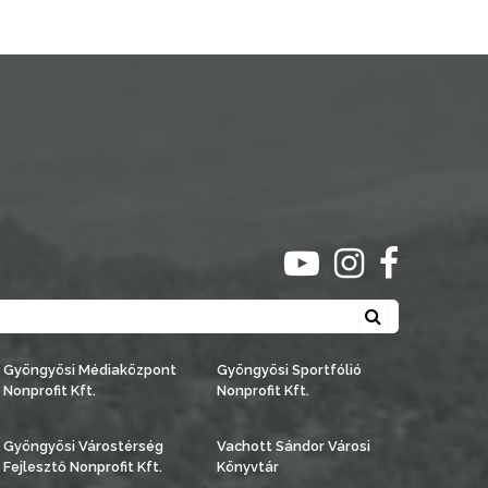
ugrás youtube csato
ugrás instagra
ugrás face
Keresés
Gyöngyösi Médiaközpont
Gyöngyösi Sportfólió
Nonprofit Kft.
Nonprofit Kft.
Gyöngyösi Várostérség
Vachott Sándor Városi
Fejlesztő Nonprofit Kft.
Könyvtár