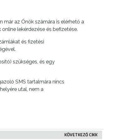
n már az Önök számára is elérhető a
 online lekérdezése és befizetése.
ámlákat és fizetési
ségével.
osító) szükséges, és egy
igazoló SMS tartalmára nincs
elyére utal, nem a
KÖVETKEZŐ CIKK