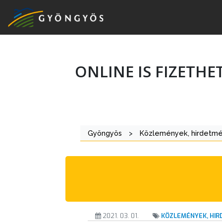
ONLINE IS FIZETHE
A
VÁROS
KIEMELT
Gyöngyös
>
Közlemények, hirdetm
LÁTVÁNYOSSÁGOK
GYÖNGYÖS
VÁROS
ÉRTÉKTÁRA
VÁROSUNKRÓL
2021. 03. 01.
KÖZLEMÉNYEK, HI