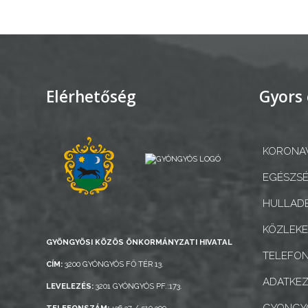
BEJELENTŐ
Elérhetőség
Gyors 
VÁROSHÁZA
KORONAV
AZ
EGÉSZSÉ
ÖNKORMÁNYZAT
HULLADÉ
A
KÖZLEK
KÉPVISELŐ-
GYÖNGYÖSI KÖZÖS ÖNKORMÁNYZATI HIVATAL
TELEFO
TESTÜLET
CÍM:
3200 GYÖNGYÖS FŐ TÉR 13.
ADATKEZ
LEVELEZÉS:
3201 GYÖNGYÖS PF.:173.
A