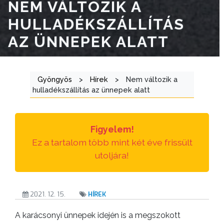
NEM VÁLTOZIK A
HULLADÉKSZÁLLÍTÁS
ÁTLÁTHATÓSÁG
AZ ÜNNEPEK ALATT
AZ
ÖNKORMÁNYZATI
CÉGEK
Gyöngyös
>
Hírek
>
Nem változik a
ÉS
hulladékszállítás az ünnepek alatt
INTÉZMÉNYEK
NYOMTATVÁNYOK
Figyelem!
Ez a tartalom több mint két éve frissült
E-
utoljára!
ÜGYINTÉZÉS
TESTÜLETI
2021. 12. 15.
HÍREK
ANYAGOK
A karácsonyi ünnepek idején is a megszokott