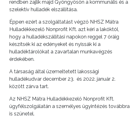
KISTÉRSÉG
rendben zajlik majd Gyöngyösön a kommunális és a
szelektív hulladék elszállítása.
GEOTERM-
Éppen ezért a szolgáltatást végző NHSZ Mátra
GYÖNGYÖS
Hulladékkezelő Nonprofit Kft. azt kéri a lakóktól,
hogy a hulladékszállítási napokon reggel 7 óráig
készítsék ki az edényeket és nyissák ki a
hulladéktárolókat a zavartalan munkavégzés
érdekében.
A társaság által üzemeltetett lakossági
hulladékudvar december 23. és 2022. január 2.
között zárva tart.
Az NHSZ Mátra Hulladékkezelő Nonprofit Kft.
ügyfélszolgálatán a személyes ügyintézés továbbra
is szünetel.