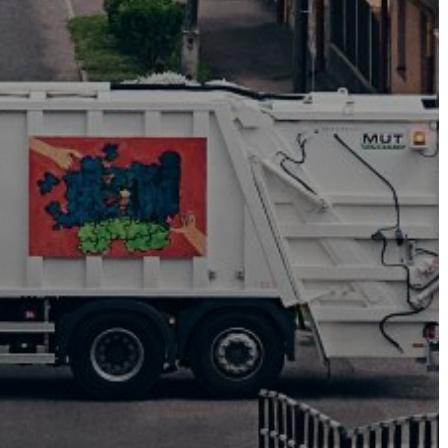
VÁROS
FEJLESZTÉSEK
KÖRNYEZETVÉDELEM
TELEPÜLÉSRENDEZÉS
STRATÉGIÁK
ÉS
KONCEPCIÓK
BEJELENTŐ