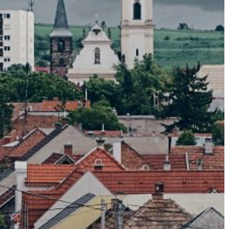
VÁROS
ÉRTÉKTÁRA
VÁROSUNKRÓL
LAKOSSÁGI
INFORMÁCIÓK
HASZNOS
KVÍZ