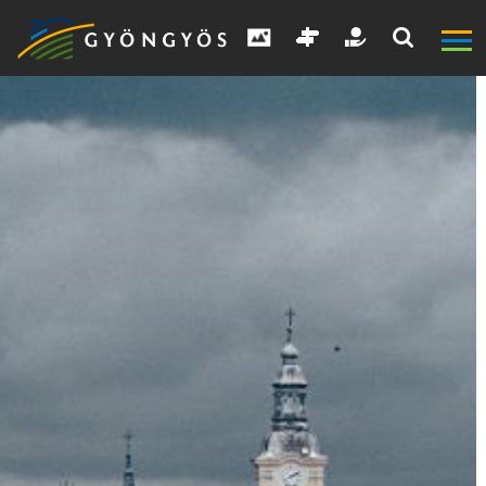
A
VÁROS
KIEMELT
LÁTVÁNYOSSÁGOK
GYÖNGYÖS