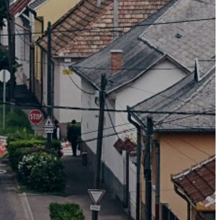
A
VÁROS
PÉNZÜGYEI
KÖLTSÉGVETÉSI
RENDELETEK
AZ
ÉPÜLŐ