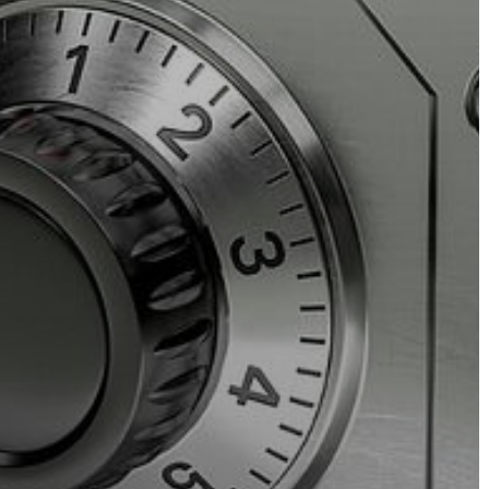
VÁROS
PÉNZÜGYEI
KÖLTSÉGVETÉSI
RENDELETEK
AZ
ÉPÜLŐ
VÁROS