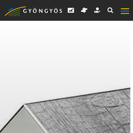
A
VÁROS
KIEMELT
LÁTVÁNYOSSÁGOK
GYÖNGYÖS
VÁROS