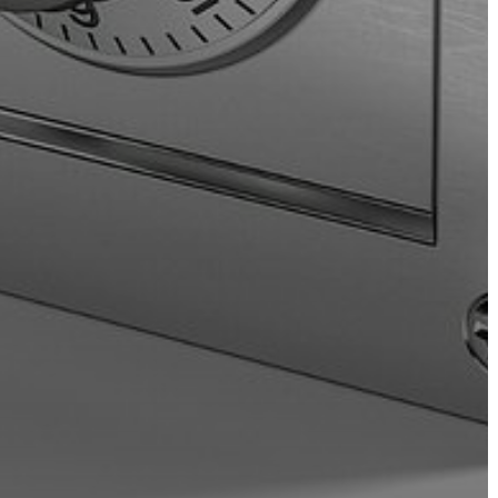
FEJLESZTÉSEK
KÖRNYEZETVÉDELEM
TELEPÜLÉSRENDEZÉS
STRATÉGIÁK
ÉS
KONCEPCIÓK
BEJELENTŐ