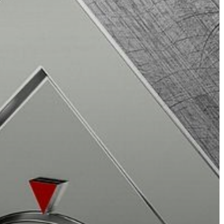
ÉRTÉKTÁRA
VÁROSUNKRÓL
LAKOSSÁGI
INFORMÁCIÓK
HASZNOS
KVÍZ
A