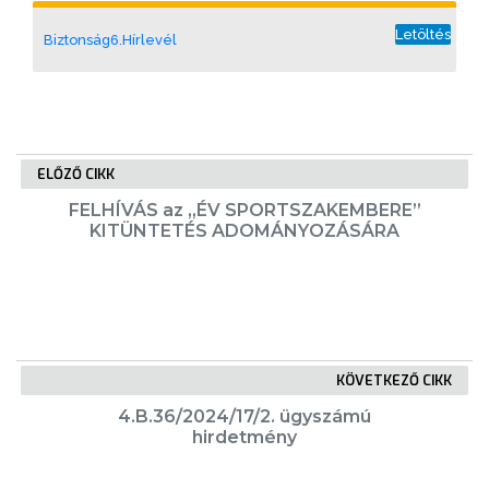
ÖNKORMÁNYZATI
Letöltés
CÉGEK
Biztonság6.Hírlevél
ÉS
INTÉZMÉNYEK
NYOMTATVÁNYOK
ELŐZŐ CIKK
E-
FELHÍVÁS az „ÉV SPORTSZAKEMBERE”
KITÜNTETÉS ADOMÁNYOZÁSÁRA
ÜGYINTÉZÉS
TESTÜLETI
ANYAGOK
KISTÉRSÉG
KÖVETKEZŐ CIKK
4.B.36/2024/17/2. ügyszámú
GEOTERM-
hirdetmény
GYÖNGYÖS