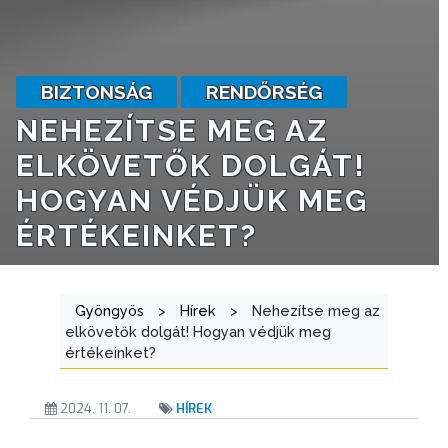
VÁROSHÁZA
AZ
BIZTONSÁG
RENDŐRSÉG
ÖNKORMÁNYZAT
NEHEZÍTSE MEG AZ
ELKÖVETŐK DOLGÁT!
A
KÉPVISELŐ-
HOGYAN VÉDJÜK MEG
TESTÜLET
ÉRTÉKEINKET?
A
VÁROSRENDÉSZET
Gyöngyös
>
Hírek
>
Nehezítse meg az
elkövetők dolgát! Hogyan védjük meg
TÁJÉKOZTATÓK
értékeinket?
ÁTLÁTHATÓSÁG
2024. 11. 07.
HÍREK
AZ