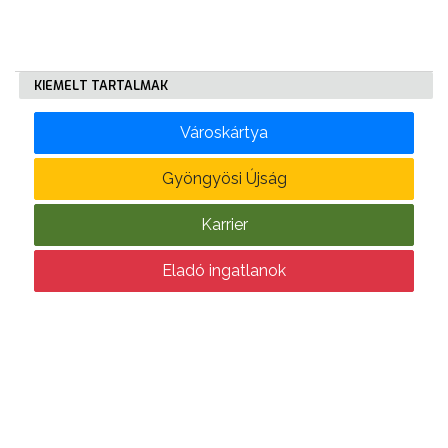
KIEMELT TARTALMAK
Városkártya
Gyöngyösi Újság
Karrier
Eladó ingatlanok