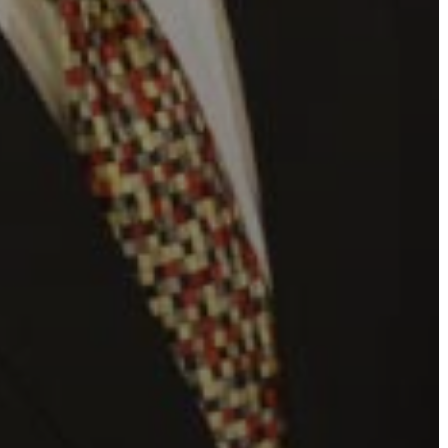
ÖNKORMÁNYZAT
A
KÉPVISELŐ-
TESTÜLET
A
VÁROSRENDÉSZET
TÁJÉKOZTATÓK
ÁTLÁTHATÓSÁG
AZ
ÖNKORMÁNYZATI
CÉGEK
ÉS