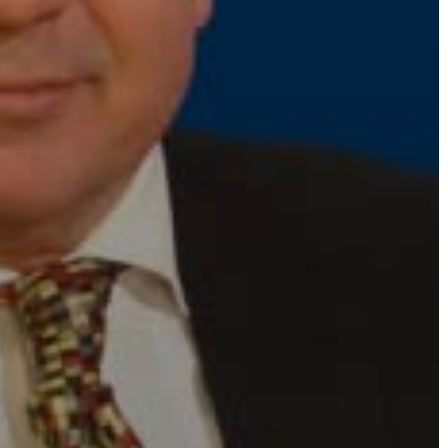
ÉS
KONCEPCIÓK
BEJELENTŐ
VÁROSHÁZA
AZ