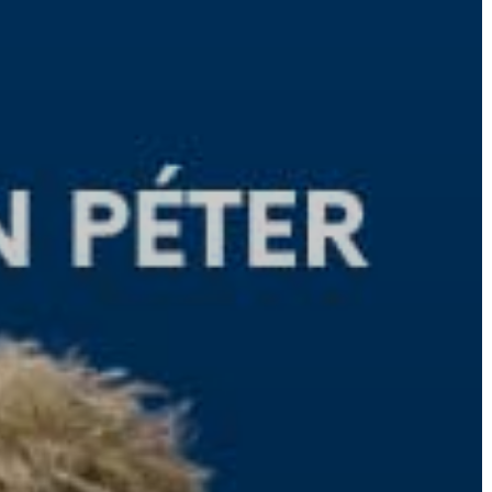
A
VÁROS
PÉNZÜGYEI
KÖLTSÉGVETÉSI
RENDELETEK