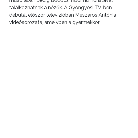
műsorában pedig Bödőcs Tibor humoristával
találkozhatnak a nézők. A Gyöngyösi TV-ben
debütál először televízióban Mészáros Antónia
videósorozata, amelyben a gyermekkor
jelentőségéről beszélget meghívott vendégeivel.
A Gyöngyösi TV átalakításáról 2022. január 27-én
döntött a Képviselő-testület. Ennek értelmében a
Gyöngyösi TV Gyöngyösi Médiaközpont Nonprofit
Kft. néven folytatja tovább tevékenységét. Szabó
Attila ügyvezető elmondta: a névváltás tükrözi egy
olyan médiaközpont létrejöttét, amely megfelel a
mai kor kihívásának, megteremti a szinergiákat a
különféle médiatípusok között és együttműködik a
városban jelenlevő média szereplőivel.