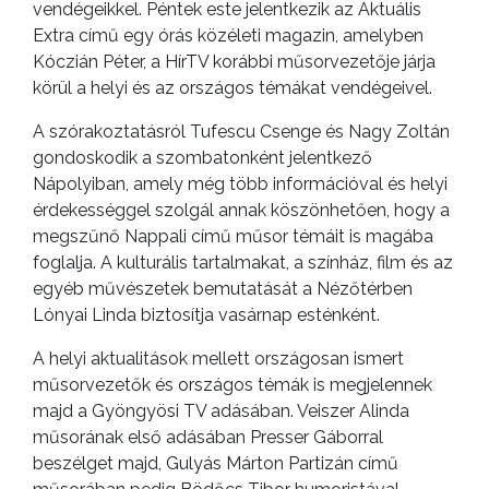
vendégeikkel. Péntek este jelentkezik az Aktuális
Extra című egy órás közéleti magazin, amelyben
Kóczián Péter, a HírTV korábbi műsorvezetője járja
körül a helyi és az országos témákat vendégeivel.
A szórakoztatásról Tufescu Csenge és Nagy Zoltán
gondoskodik a szombatonként jelentkező
Nápolyiban, amely még több információval és helyi
érdekességgel szolgál annak köszönhetően, hogy a
megszűnő Nappali című műsor témáit is magába
foglalja. A kulturális tartalmakat, a színház, film és az
egyéb művészetek bemutatását a Nézőtérben
Lónyai Linda biztosítja vasárnap esténként.
A helyi aktualitások mellett országosan ismert
műsorvezetők és országos témák is megjelennek
majd a Gyöngyösi TV adásában. Veiszer Alinda
műsorának első adásában Presser Gáborral
beszélget majd, Gulyás Márton Partizán című