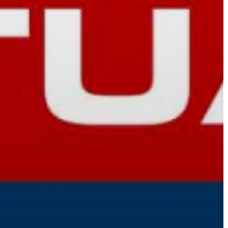
GYÖNGYÖS
VÁROS
ÉRTÉKTÁRA
VÁROSUNKRÓL
LAKOSSÁGI
INFORMÁCIÓK
HASZNOS
KVÍZ