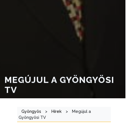
INTÉZMÉNYEK
NYOMTATVÁNYOK
E-
ÜGYINTÉZÉS
TESTÜLETI
ANYAGOK
KISTÉRSÉG
MEGÚJUL A GYÖNGYÖSI
GEOTERM-
TV
GYÖNGYÖS
Gyöngyös
>
Hírek
>
Megújul a
Gyöngyösi TV