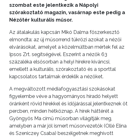
szombat este jelentkezik a Nápolyi
szórakoztató magazin, vasárnap este pedig a
Nézőtér kulturális műsor.
Az átalakulás kapcsán Mikó Dalma főszerkesztő
elmondta: az új műsorrend tükrözi azokat a nézői
elvárásokat, amelyet a közelmúltban mértek fel az
Ipsos Zrt. segítségével. Eszerint a nézők 63
százaléka elsősorban a helyi hírekre kíváncsi,
emellett a kulturális, szórakoztató és a sporttal
kapcsolatos tartalmak érdeklik a nézőket.
A megváltozott médiafogyasztási szokásokat
figyelembe véve a hagyományos híradó helyett
óránként rövid hírekkel és időjárással jelentkeznek öt
percben, minden hétköznap. A hírek háttérét a
Gyöngyös Ma című műsorban világítják meg,
amelyben a már jól ismert műsorvezetők (Ollé Elina
és Szeniczey Csaba) beszélgetnek meghívott