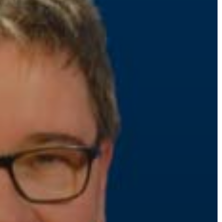
AZ
ÉPÜLŐ
VÁROS
FEJLESZTÉSEK
KÖRNYEZETVÉDELEM
TELEPÜLÉSRENDEZÉS
STRATÉGIÁK