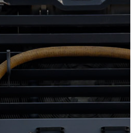
A
VÁROS
PÉNZÜGYEI
KÖLTSÉGVETÉSI
RENDELETEK