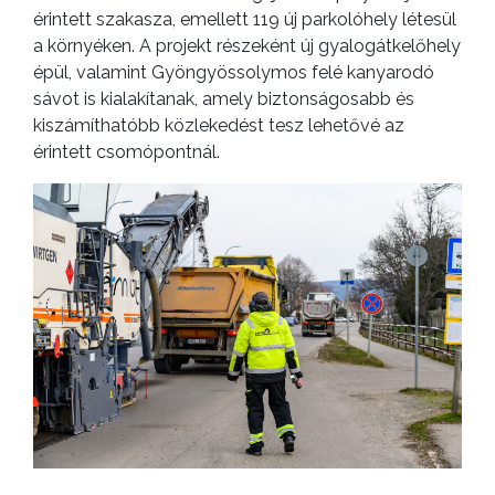
érintett szakasza, emellett 119 új parkolóhely létesül
a környéken. A projekt részeként új gyalogátkelőhely
épül, valamint Gyöngyössolymos felé kanyarodó
sávot is kialakítanak, amely biztonságosabb és
kiszámíthatóbb közlekedést tesz lehetővé az
érintett csomópontnál.