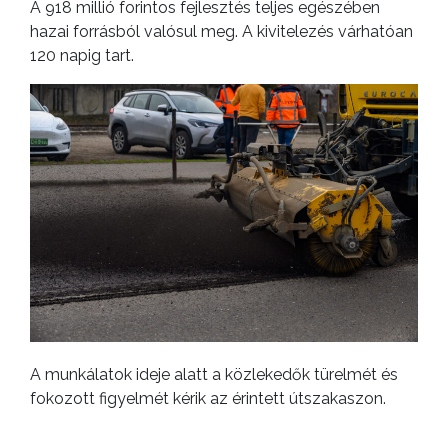
A 918 millió forintos fejlesztés teljes egészében
hazai forrásból valósul meg. A kivitelezés várhatóan
120 napig tart.
A munkálatok ideje alatt a közlekedők türelmét és
fokozott figyelmét kérik az érintett útszakaszon.
Hliva Éva