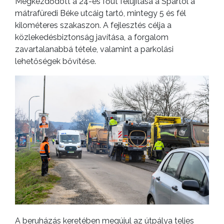
Megkezdődött a 24-es főút felújítása a Spartól a
mátrafüredi Béke utcáig tartó, mintegy 5 és fél
kilométeres szakaszon. A fejlesztés célja a
közlekedésbiztonság javítása, a forgalom
zavartalanabbá tétele, valamint a parkolási
lehetőségek bővítése.
A beruházás keretében megújul az útpálya teljes