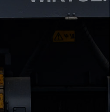
KONCEPCIÓK
BEJELENTŐ
VÁROSHÁZA
AZ
ÖNKORMÁNYZAT