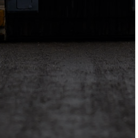
A
KÉPVISELŐ-
TESTÜLET
A
VÁROSRENDÉSZET
TÁJÉKOZTATÓK
ÁTLÁTHATÓSÁG
AZ
ÖNKORMÁNYZATI
CÉGEK
ÉS
INTÉZMÉNYEK