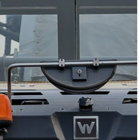
GYÖNGYÖS
VÁROS
ÉRTÉKTÁRA
VÁROSUNKRÓL
LAKOSSÁGI
INFORMÁCIÓK
HASZNOS
KVÍZ