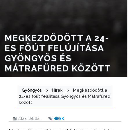
NYOMTATVÁNYOK
E-
ÜGYINTÉZÉS
MEGKEZDŐDÖTT A 24-
TESTÜLETI
ES FŐÚT FELÚJÍTÁSA
ANYAGOK
GYÖNGYÖS ÉS
KISTÉRSÉG
MÁTRAFÜRED KÖZÖTT
GEOTERM-
GYÖNGYÖS
Gyöngyös
>
Hírek
>
Megkezdődött a
24-es főút felújítása Gyöngyös és Mátrafüred
között
2026. 03. 02.
HÍREK