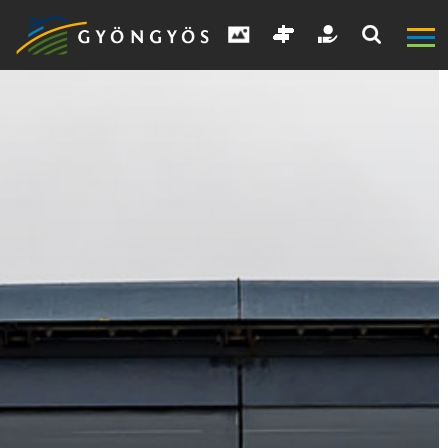
A
VÁROS
KIEMELT
LÁTVÁNYOSSÁGOK