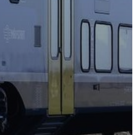
VÁROS
FEJLESZTÉSEK
KÖRNYEZETVÉDELEM
TELEPÜLÉSRENDEZÉS
STRATÉGIÁK
ÉS
KONCEPCIÓK
BEJELENTŐ