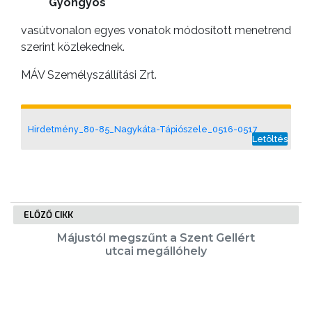
Gyöngyös
GEOTERM-
vasútvonalon egyes vonatok módosított menetrend
GYÖNGYÖS
szerint közlekednek.
MÁV Személyszállítási Zrt.
Hirdetmény_80-85_Nagykáta-Tápiószele_0516-0517
Letöltés
ELŐZŐ CIKK
Májustól megszűnt a Szent Gellért
utcai megállóhely