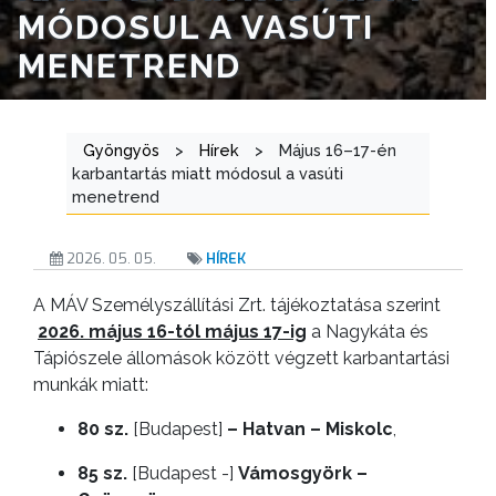
MÓDOSUL A VASÚTI
ÁTLÁTHATÓSÁG
MENETREND
AZ
ÖNKORMÁNYZATI
Gyöngyös
>
Hírek
>
Május 16–17-én
CÉGEK
karbantartás miatt módosul a vasúti
ÉS
menetrend
INTÉZMÉNYEK
2026. 05. 05.
HÍREK
NYOMTATVÁNYOK
A MÁV Személyszállítási Zrt. tájékoztatása szerint
E-
2026. május 16-tól május 17-ig
a Nagykáta és
ÜGYINTÉZÉS
Tápiószele állomások között végzett karbantartási
munkák miatt:
TESTÜLETI
80 sz.
[Budapest]
– Hatvan – Miskolc
,
ANYAGOK
85 sz.
[Budapest -]
Vámosgyörk –
KISTÉRSÉG