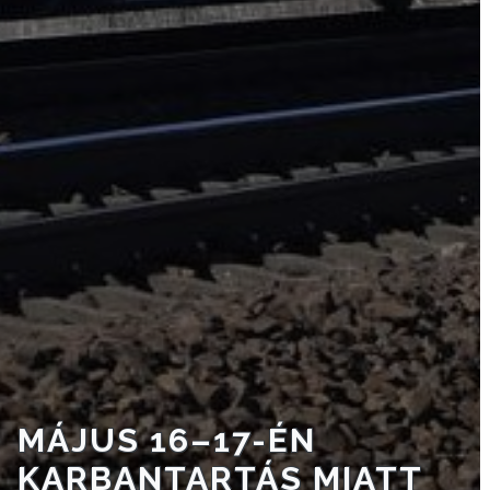
VÁROSHÁZA
AZ
ÖNKORMÁNYZAT
A
KÉPVISELŐ-
TESTÜLET
A
VÁROSRENDÉSZET
MÁJUS 16–17-ÉN
KARBANTARTÁS MIATT
TÁJÉKOZTATÓK