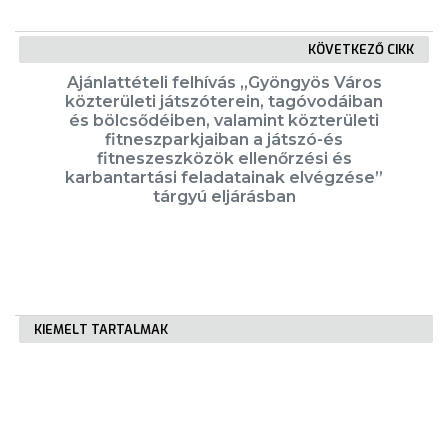
KÖVETKEZŐ CIKK
Ajánlattételi felhívás „Gyöngyös Város
közterületi játszóterein, tagóvodáiban
és bölcsődéiben, valamint közterületi
fitneszparkjaiban a játszó-és
fitneszeszközök ellenőrzési és
karbantartási feladatainak elvégzése”
tárgyú eljárásban
KIEMELT TARTALMAK
Városkártya
Gyöngyösi Újság