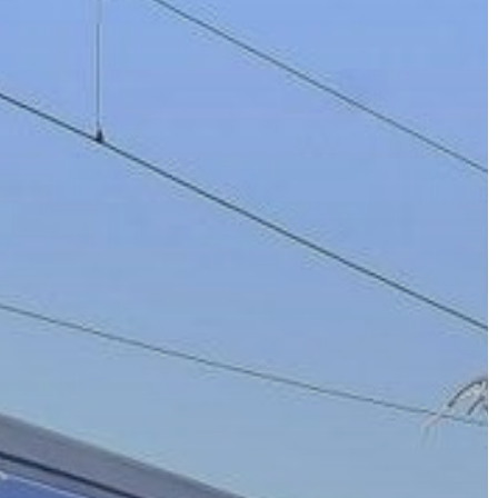
VÁROS
ÉRTÉKTÁRA
VÁROSUNKRÓL
LAKOSSÁGI
INFORMÁCIÓK
HASZNOS
KVÍZ