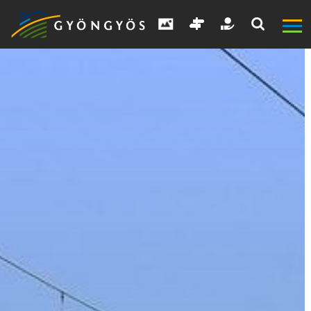
A
VÁROS
KIEMELT
LÁTVÁNYOSSÁGOK
GYÖNGYÖS