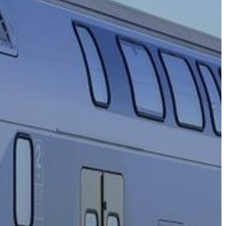
A
VÁROS
PÉNZÜGYEI
KÖLTSÉGVETÉSI
RENDELETEK
AZ
ÉPÜLŐ