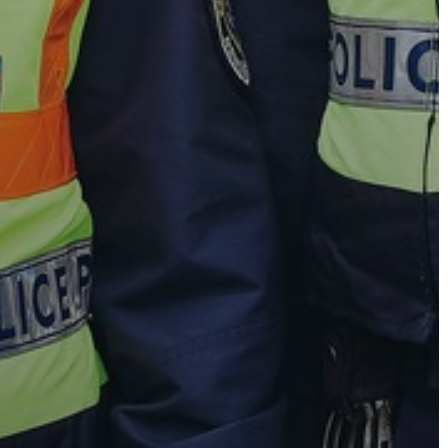
AZ
ÉPÜLŐ
VÁROS
FEJLESZTÉSEK
KÖRNYEZETVÉDELEM
TELEPÜLÉSRENDEZÉS
STRATÉGIÁK
ÉS
KONCEPCIÓK
BEJELENTŐ