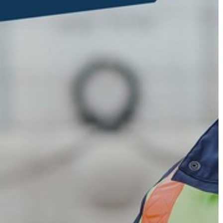
GYÖNGYÖS
VÁROS
ÉRTÉKTÁRA
VÁROSUNKRÓL
LAKOSSÁGI
INFORMÁCIÓK
HASZNOS
KVÍZ