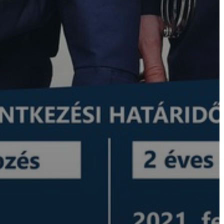
VÁROSHÁZA
AZ
ÖNKORMÁNYZAT
A
KÉPVISELŐ-