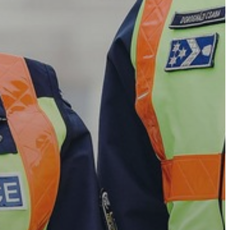
A
VÁROS
PÉNZÜGYEI
KÖLTSÉGVETÉSI
RENDELETEK