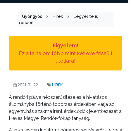
ÜGYINTÉZÉS
TESTÜLETI
Gyöngyös
>
Hírek
>
Legyél te is
rendőr!
ANYAGOK
KISTÉRSÉG
Figyelem!
GEOTERM-
Ez a tartalom több mint két éve frissült
GYÖNGYÖS
utoljára!
2021. 01. 22.
HÍREK
A rendőri pálya népszerűsítése és a hivatásos
állományba történő toborzás érdekében várja az
egyenruhás szakma iránt érdeklődők jelentkezését a
Heves Megyei Rendőr-főkapitányság.
A 2021. évben induló 10 hónapos rendőrjárőr, illetve a