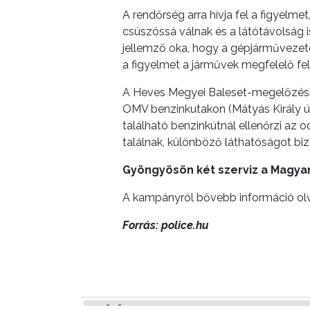
INTÉZMÉNYEK
A rendőrség arra hívja fel a figyelm
csúszóssá válnak és a látótávolság is
NYOMTATVÁNYOK
jellemző oka, hogy a gépjárművezető
a figyelmet a járművek megfelelő fel
E-
ÜGYINTÉZÉS
A Heves Megyei Baleset-megelőzési 
OMV benzinkutakon (Mátyás Király út.
TESTÜLETI
található benzinkútnál ellenőrzi az 
ANYAGOK
találnak, különböző láthatóságot bi
Gyöngyösön két szerviz a Magyar
KISTÉRSÉG
A kampányról bővebb információ ol
GEOTERM-
GYÖNGYÖS
Forrás: police.hu
ELŐZŐ CIKK