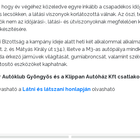
et, hogy év végéhez közeledve egyre inkább a csapadékos időjá
 lecsökken, a látási viszonyok korlátozottá válnak. Az őszi, 
k nem az időjárási-, látási- és útviszonyoknak megfelelően 
készítésére.
Bizottság a kampány ideje alatt heti két alkalommal alkalm
 2. és Mátyás Király út 134.), illetve a M3-as autópálya mind
oda érkező járművek világítását, gumiabroncsát, valamint szé
ztosító eszközöket kaphatnak.
 Autóklub Gyöngyös és a Klippan Autóház Kft csatlako
vasható a
Látni és látszani honlapján
olvasható