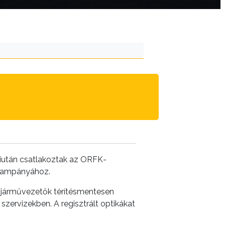
miután csatlakoztak az ORFK-
 kampányához.
a járművezetők térítésmentesen
zervizekben. A regisztrált optikákat