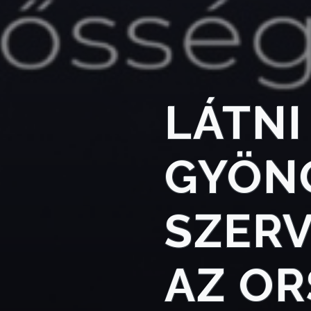
TELEPÜLÉSRENDEZÉS
STRATÉGIÁK
ÉS
KONCEPCIÓK
LÁTNI
BEJELENTŐ
GYÖN
SZERV
VÁROSHÁZA
AZ O
AZ