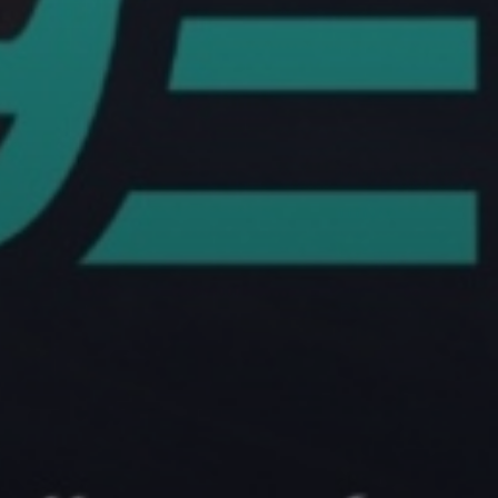
KÖLTSÉGVETÉSI
RENDELETEK
AZ
ÉPÜLŐ
VÁROS
FEJLESZTÉSEK
KÖRNYEZETVÉDELEM