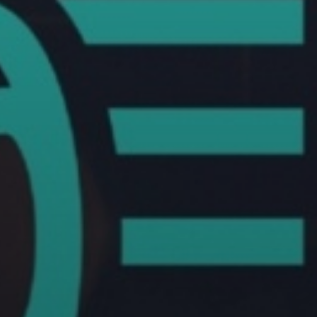
VÁROSUNKRÓL
LAKOSSÁGI
INFORMÁCIÓK
HASZNOS
KVÍZ
A
VÁROS
PÉNZÜGYEI