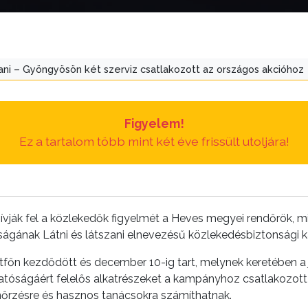
zani – Gyöngyösön két szerviz csatlakozott az országos akcióhoz
Figyelem!
Ez a tartalom több mint két éve frissült utoljára!
hívják fel a közlekedők figyelmét a Heves megyei rendőrök, 
ágának Látni és látszani elnevezésű közlekedésbiztonsági
étfőn kezdődött és december 10-ig tart, melynek keretében 
atóságáért felelős alkatrészeket a kampányhoz csatlakozott s
enőrzésre és hasznos tanácsokra számíthatnak.