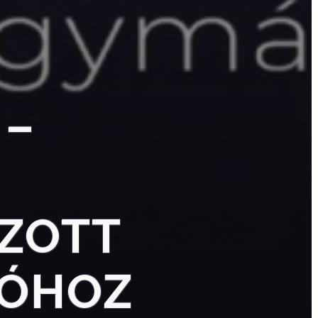
 –
OZOTT
IÓHOZ