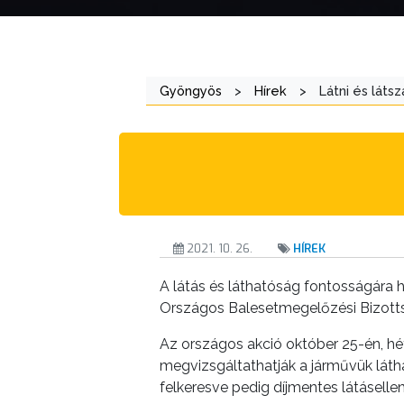
ÖNKORMÁNYZAT
A
KÉPVISELŐ-
Gyöngyös
>
Hírek
>
Látni és láts
TESTÜLET
A
VÁROSRENDÉSZET
TÁJÉKOZTATÓK
2021. 10. 26.
HÍREK
ÁTLÁTHATÓSÁG
A látás és láthatóság fontosságára 
AZ
Országos Balesetmegelőzési Bizotts
ÖNKORMÁNYZATI
Az országos akció október 25-én, h
CÉGEK
megvizsgáltathatják a járművük láth
ÉS
felkeresve pedig díjmentes látásell