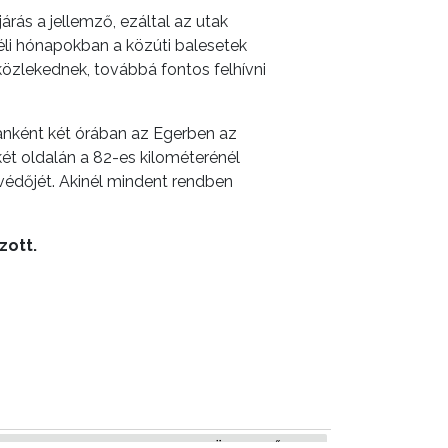
rás a jellemző, ezáltal az utak
téli hónapokban a közúti balesetek
közlekednek, továbbá fontos felhívni
anként két órában az Egerben az
két oldalán a 82-es kilométerénél
lvédőjét. Akinél mindent rendben
zott.
KÖVETKEZŐ CIKK