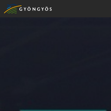
A
VÁROS
KIEMELT
LÁTVÁNYOSSÁGOK
GYÖNGYÖS
VÁROS
ÉRTÉKTÁRA