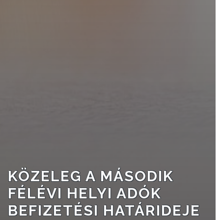
TESTÜLET
A
VÁROSRENDÉSZET
TÁJÉKOZTATÓK
ÁTLÁTHATÓSÁG
AZ
ÖNKORMÁNYZATI
CÉGEK
ÉS
INTÉZMÉNYEK
KÖZELEG A MÁSODIK
NYOMTATVÁNYOK
FÉLÉVI HELYI ADÓK
BEFIZETÉSI HATÁRIDEJE
E-