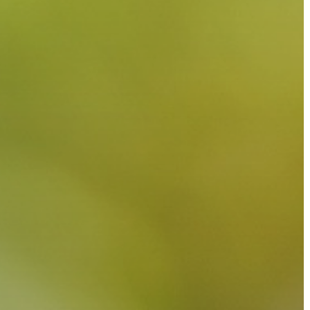
A
VÁROS
PÉNZÜGYEI
KÖLTSÉGVETÉSI
RENDELETEK