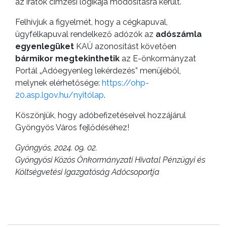
az iratok címzési logikája módosításra került.
Felhívjuk a figyelmét, hogy a cégkapuval,
ügyfélkapuval rendelkező adózók az
adószámla
egyenlegüket
KAÜ azonosítást követően
bármikor
megtekinthetik
az E-önkormányzat
Portál
„Adóegyenleg lekérdezés” menüjéből,
melynek elérhetősége:
https://ohp-
20.asp.lgov.hu/nyitólap
.
Köszönjük, hogy adóbefizetéseivel hozzájárul
Gyöngyös Város fejlődéséhez!
Gyöngyös, 2024. 09. 02.
Gyöngyösi Közös Önkormányzati Hivatal Pénzügyi és
Költségvetési Igazgatóság Adócsoportja