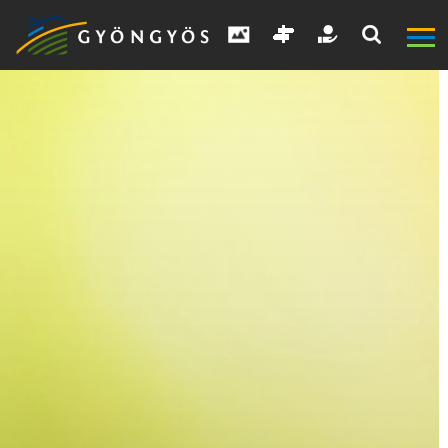
A
VÁROS
KIEMELT
LÁTVÁNYOSSÁGOK