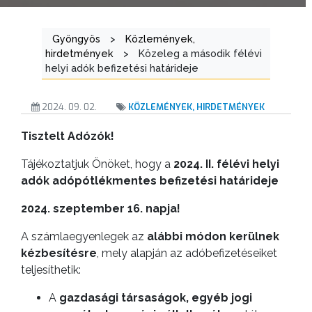
ÜGYINTÉZÉS
TESTÜLETI
Gyöngyös
>
Közlemények,
hirdetmények
>
Közeleg a második félévi
ANYAGOK
helyi adók befizetési határideje
KISTÉRSÉG
2024. 09. 02.
KÖZLEMÉNYEK, HIRDETMÉNYEK
GEOTERM-
Tisztelt Adózók!
GYÖNGYÖS
Tájékoztatjuk Önöket, hogy a
2024. II. félévi helyi
adók adópótlékmentes befizetési határideje
2024. szeptember 16. napja!
A számlaegyenlegek az
alábbi módon kerülnek
kézbesítésre
, mely alapján az adóbefizetéseiket
teljesíthetik:
A
gazdasági társaságok, egyéb jogi