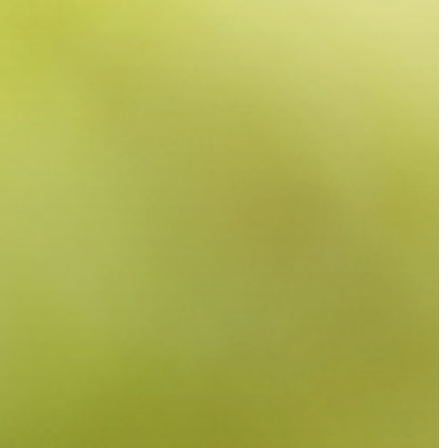
GYÖNGYÖS
VÁROS
ÉRTÉKTÁRA
VÁROSUNKRÓL
LAKOSSÁGI
INFORMÁCIÓK
HASZNOS
KVÍZ