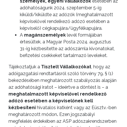
személyek, egyéni vállalkozók
esetében az
adóhatóságunk 2024. szeptember 5-ig
kiküldi/kiküldte az adózók (meghatalmazott
képviselővel rendelkező adózó esetében a
képviselő) cégkapujára/ügyfélkapujára.
A
magánszemélyek
levél formájában
értesültek, a Magyar Posta 2024. augusztus
31-ig kézbesítette az adószámla kivonatokat,
befizetési csekkeket tartalmazó leveleket.
Tájékoztatjuk a
Tisztelt Vállalkozókat
, hogy az
adóigazgatási rendtartásról szóló törvény 79. § (1)
bekezdésében meghatározott szabályozás alapján
az adóhatósági iratot – ideértve a döntést is – a
meghatalmazott képviselővel rendelkező
adózó esetében a képviselőnek kell
kézbesíteni
hivatalos iratként vagy az Eüsztv.-ben
meghatározott módon
.
Ezen jogszabályi
megfelelés érdekében az ASP adószakrendszerben