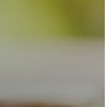
AZ
ÉPÜLŐ
VÁROS
FEJLESZTÉSEK
KÖRNYEZETVÉDELEM
TELEPÜLÉSRENDEZÉS
STRATÉGIÁK
ÉS
KONCEPCIÓK
BEJELENTŐ