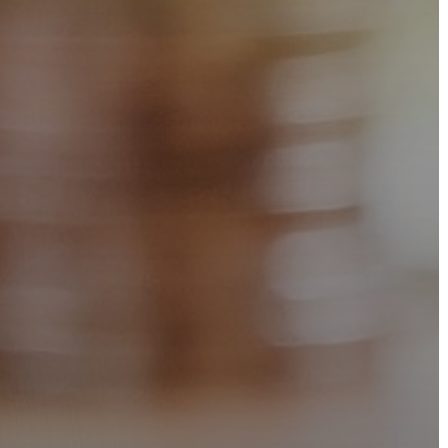
VÁROSHÁZA
AZ
ÖNKORMÁNYZAT
A
KÉPVISELŐ-