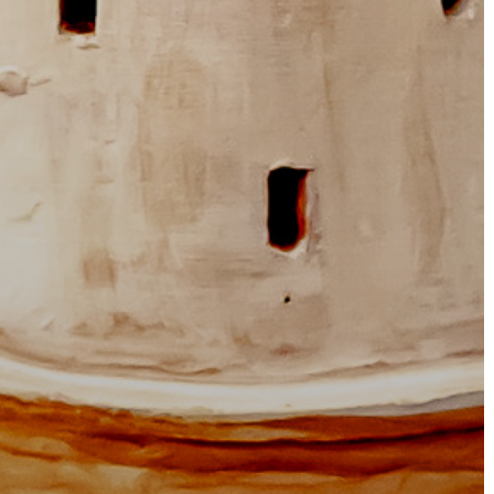
KÖLTSÉGVETÉSI
RENDELETEK
AZ
ÉPÜLŐ
VÁROS