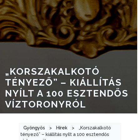
„KORSZAKALKOTÓ
TÉNYEZŐ” – KIÁLLÍTÁS
NYÍLT A 100 ESZTENDŐS
VÍZTORONYRÓL
Gyöngyös
>
Hírek
>
„Korszakalkotó
tényező” – kiállítás nyílt a 100 esztendős