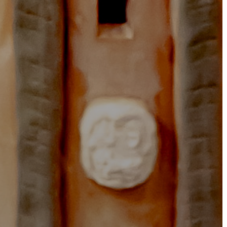
VÁROSHÁZA
AZ
ÖNKORMÁNYZAT
A
KÉPVISELŐ-