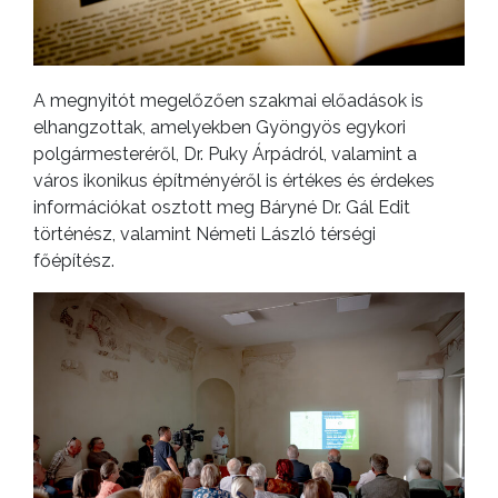
A megnyitót megelőzően szakmai előadások is
elhangzottak, amelyekben Gyöngyös egykori
polgármesteréről, Dr. Puky Árpádról, valamint a
város ikonikus építményéről is értékes és érdekes
információkat osztott meg Báryné Dr. Gál Edit
történész, valamint Németi László térségi
főépítész.