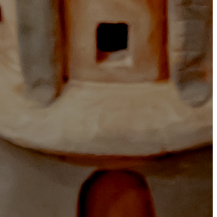
TESTÜLET
A
VÁROSRENDÉSZET
TÁJÉKOZTATÓK
ÁTLÁTHATÓSÁG
AZ
ÖNKORMÁNYZATI
CÉGEK
ÉS
INTÉZMÉNYEK
NYOMTATVÁNYOK
E-