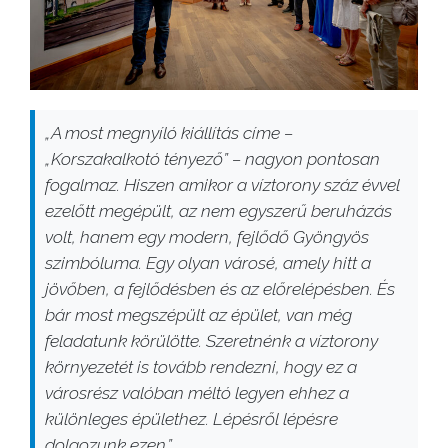
„A most megnyíló kiállítás címe –
„Korszakalkotó tényező” – nagyon pontosan
fogalmaz. Hiszen amikor a víztorony száz évvel
ezelőtt megépült, az nem egyszerű beruházás
volt, hanem egy modern, fejlődő Gyöngyös
szimbóluma. Egy olyan városé, amely hitt a
jövőben, a fejlődésben és az előrelépésben. És
bár most megszépült az épület, van még
feladatunk körülötte. Szeretnénk a víztorony
környezetét is tovább rendezni, hogy ez a
városrész valóban méltó legyen ehhez a
különleges épülethez. Lépésről lépésre
dolgozunk ezen.”