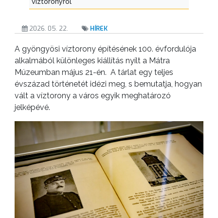
víztoronyról
2026. 05. 22.
HÍREK
A gyöngyösi víztorony építésének 100. évfordulója
alkalmából különleges kiállítás nyílt a Mátra
Múzeumban május 21-én. A tárlat egy teljes
évszázad történetét idézi meg, s bemutatja, hogyan
vált a víztorony a város egyik meghatározó
jelképévé.