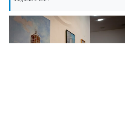
A jubileumi tárlat július 26-ig látogatható a Mátra
Múzeumban, s minden érdeklődő számára jó
alkalmat teremt arra, hogy közelebbről is
megismerje a város múltját és örökségét.