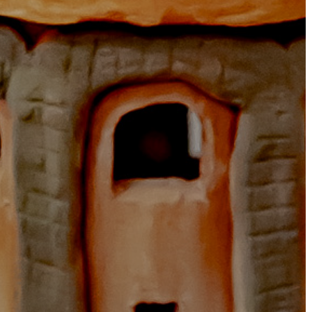
FEJLESZTÉSEK
KÖRNYEZETVÉDELEM
TELEPÜLÉSRENDEZÉS
STRATÉGIÁK
ÉS
KONCEPCIÓK
BEJELENTŐ