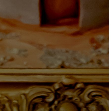
ÜGYINTÉZÉS
TESTÜLETI
ANYAGOK
KISTÉRSÉG
GEOTERM-
GYÖNGYÖS