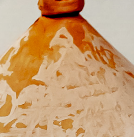
KIEMELT
LÁTVÁNYOSSÁGOK
GYÖNGYÖS
VÁROS
ÉRTÉKTÁRA
VÁROSUNKRÓL
LAKOSSÁGI
INFORMÁCIÓK
HASZNOS
KVÍZ