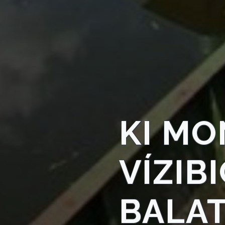
VÁROSHÁZA
AZ
ÖNKORMÁNYZAT
KI MO
A
KÉPVISELŐ-
TESTÜLET
VÍZIB
A
VÁROSRENDÉSZET
BALA
TÁJÉKOZTATÓK