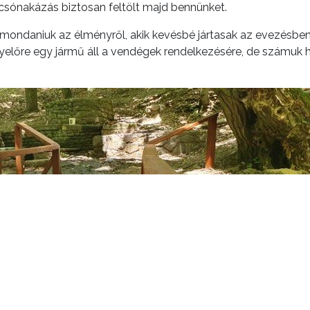
 csónakázás biztosan feltölt majd bennünket.
mondaniuk az élményről, akik kevésbé jártasak az evezésben
n. Egyelőre egy jármű áll a vendégek rendelkezésére, de szám