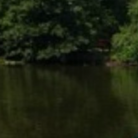
A
VÁROS
PÉNZÜGYEI
KÖLTSÉGVETÉSI
RENDELETEK
AZ
ÉPÜLŐ
VÁROS