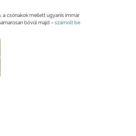
, a csónakok mellett ugyanis immár
uk hamarosan bővül majd –
számolt be