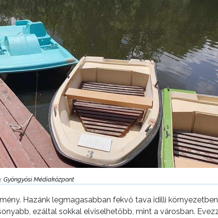
otó: Gyöngyösi Médiaközpont
élmény. Hazánk legmagasabban fekvő tava idilli környezetben
sonyabb, ezáltal sokkal elviselhetőbb, mint a városban. Evezz