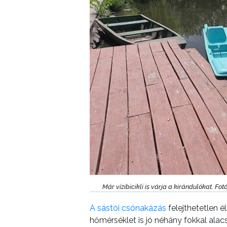
GEOTERM-
GYÖNGYÖS
Már vízibicikli is várja a kirándulókat. F
A sástói csónakázás
felejthetetlen 
hőmérséklet is jó néhány fokkal alac