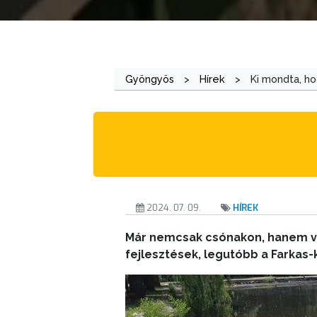
ÁTLÁTHATÓSÁG
AZ
ÖNKORMÁNYZATI
Gyöngyös
>
Hírek
>
Ki mondta, ho
CÉGEK
ÉS
INTÉZMÉNYEK
NYOMTATVÁNYOK
E-
ÜGYINTÉZÉS
2024. 07. 09.
HÍREK
Már nemcsak csónakon, hanem víz
TESTÜLETI
fejlesztések, legutóbb a Farkas
ANYAGOK
KISTÉRSÉG