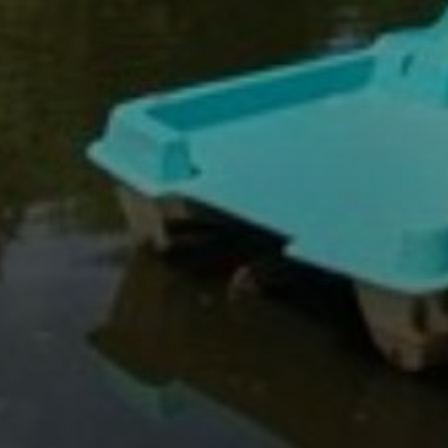
FEJLESZTÉSEK
KÖRNYEZETVÉDELEM
TELEPÜLÉSRENDEZÉS
STRATÉGIÁK
ÉS
KONCEPCIÓK
BEJELENTŐ