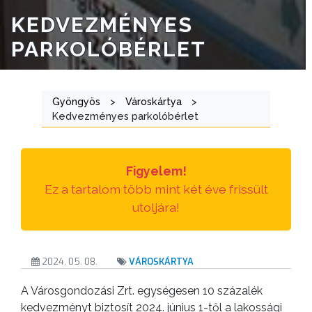
KEDVEZMÉNYES
ÁTLÁTHATÓSÁG
PARKOLÓBÉRLET
AZ
ÖNKORMÁNYZATI
CÉGEK
Gyöngyös
>
Városkártya
>
Kedvezményes parkolóbérlet
ÉS
INTÉZMÉNYEK
Figyelem!
NYOMTATVÁNYOK
Ez a tartalom több mint két éve frissült
E-
utoljára!
ÜGYINTÉZÉS
TESTÜLETI
2024. 05. 08.
VÁROSKÁRTYA
ANYAGOK
A Városgondozási Zrt. egységesen 10 százalék
kedvezményt biztosít 2024. június 1-től a lakossági
KISTÉRSÉG