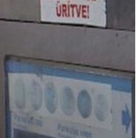
A
VÁROS
PÉNZÜGYEI
KÖLTSÉGVETÉSI
RENDELETEK
AZ
ÉPÜLŐ