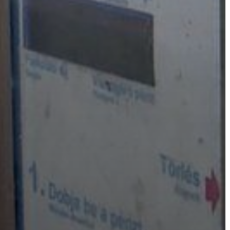
VÁROS
FEJLESZTÉSEK
KÖRNYEZETVÉDELEM
TELEPÜLÉSRENDEZÉS
STRATÉGIÁK
ÉS
KONCEPCIÓK
BEJELENTŐ