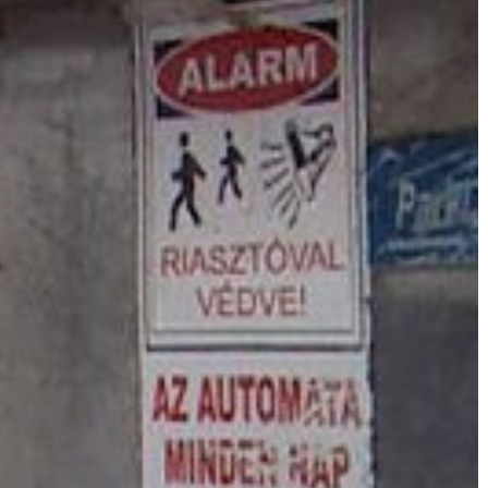
VÁROS
ÉRTÉKTÁRA
VÁROSUNKRÓL
LAKOSSÁGI
INFORMÁCIÓK
HASZNOS
KVÍZ