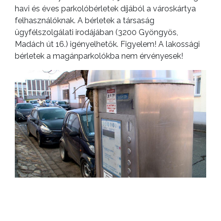
havi és éves parkolóbérletek díjából a városkártya
felhasználóknak. A bérletek a társaság
GEOTERM-
ügyfélszolgálati irodájában (3200 Gyöngyös,
GYÖNGYÖS
Madách út 16.) igényelhetők. Figyelem! A lakossági
bérletek a magánparkolókba nem érvényesek!