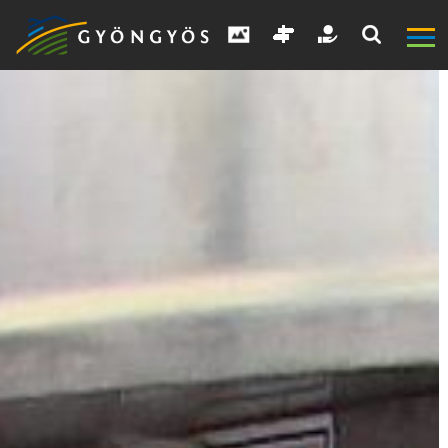
A
VÁROS
KIEMELT
LÁTVÁNYOSSÁGOK
GYÖNGYÖS