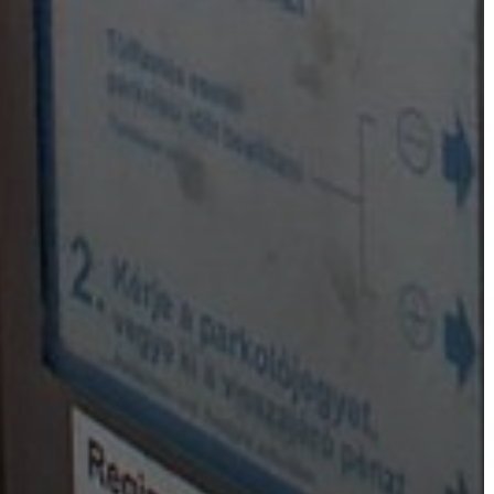
VÁROSHÁZA
AZ
ÖNKORMÁNYZAT
A
KÉPVISELŐ-
TESTÜLET
A
VÁROSRENDÉSZET
TÁJÉKOZTATÓK