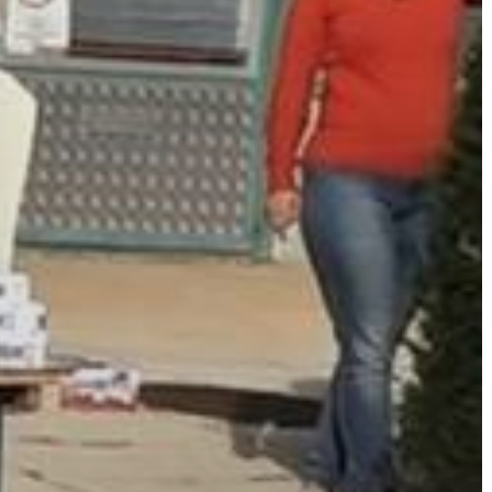
GYÖNGYÖS
VÁROS
ÉRTÉKTÁRA
VÁROSUNKRÓL
LAKOSSÁGI
INFORMÁCIÓK
HASZNOS
KVÍZ