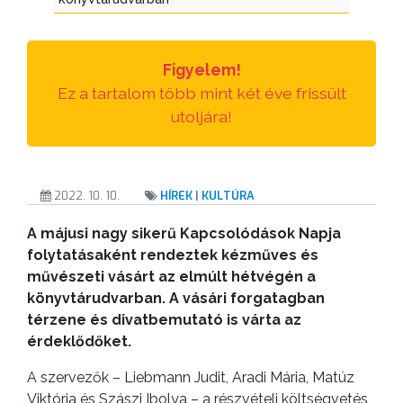
Figyelem!
Ez a tartalom több mint két éve frissült
utoljára!
2022. 10. 10.
HÍREK
|
KULTÚRA
A májusi nagy sikerű Kapcsolódások Napja
folytatásaként rendeztek kézműves és
művészeti vásárt az elmúlt hétvégén a
könyvtárudvarban. A vásári forgatagban
térzene és divatbemutató is várta az
érdeklődőket.
A szervezők – Liebmann Judit, Aradi Mária, Matúz
Viktória és Szászi Ibolya – a részvételi költségvetés