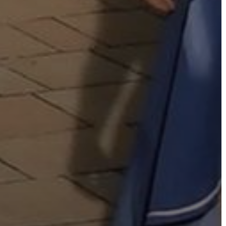
ÖNKORMÁNYZAT
A
KÉPVISELŐ-
TESTÜLET
A
VÁROSRENDÉSZET
TÁJÉKOZTATÓK
ÁTLÁTHATÓSÁG
AZ
ÖNKORMÁNYZATI
CÉGEK
ÉS