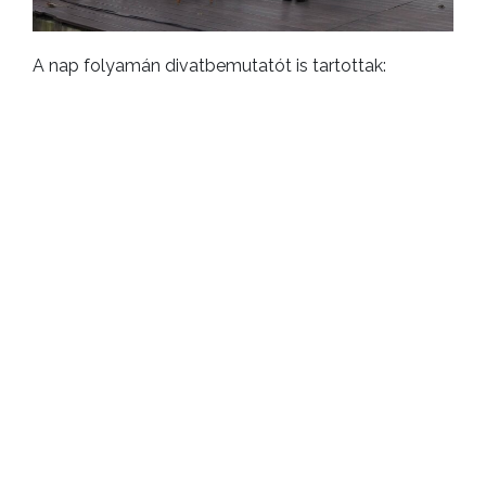
A nap folyamán divatbemutatót is tartottak:
megcsodálhattuk Lovászné Juhász Rita
viseletkészítő, Csokonai-díjas népi iparművész palóc
öltözeteit, a Réthy Fashion újrahasznosított ruhákat
mutatott be patai hímzésekkel, Ménes Rita
stílustanácsadó pedig újrahasznosuló ruhákat
mutatott be.
A szombati vásárt követően 2023 márciusában és
májusában rendeznek majd Kapcsolódások címmel
programokat Gyöngyösön.
ELŐZŐ CIKK
Új parkoló épül a Bethlen Gábor úton