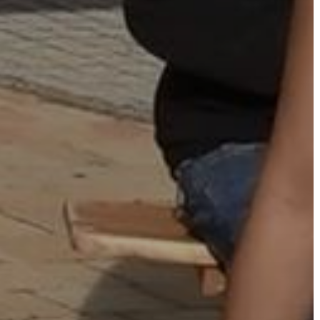
AZ
ÉPÜLŐ
VÁROS
FEJLESZTÉSEK
KÖRNYEZETVÉDELEM
TELEPÜLÉSRENDEZÉS
STRATÉGIÁK