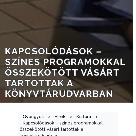
INTÉZMÉNYEK
NYOMTATVÁNYOK
E-
ÜGYINTÉZÉS
KAPCSOLÓDÁSOK –
TESTÜLETI
SZÍNES PROGRAMOKKAL
ANYAGOK
ÖSSZEKÖTÖTT VÁSÁRT
KISTÉRSÉG
TARTOTTAK A
GEOTERM-
KÖNYVTÁRUDVARBAN
GYÖNGYÖS
Gyöngyös
>
Hírek
>
Kultúra
>
Kapcsolódások – színes programokkal
összekötött vásárt tartottak a
könyvtárudvarban