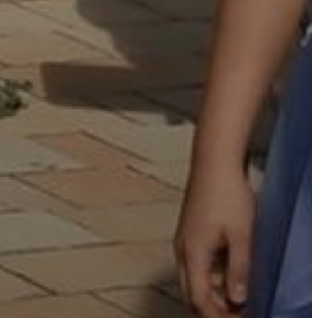
ÉS
KONCEPCIÓK
BEJELENTŐ
VÁROSHÁZA
AZ