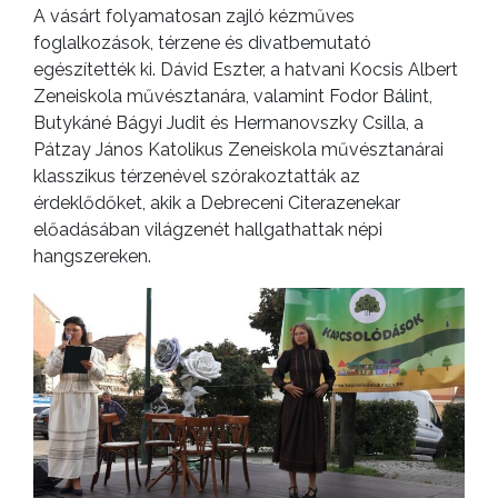
A vásárt folyamatosan zajló kézműves
foglalkozások, térzene és divatbemutató
egészítették ki. Dávid Eszter, a hatvani Kocsis Albert
Zeneiskola művésztanára, valamint Fodor Bálint,
Butykáné Bágyi Judit és Hermanovszky Csilla, a
Pátzay János Katolikus Zeneiskola művésztanárai
klasszikus térzenével szórakoztatták az
érdeklődőket, akik a Debreceni Citerazenekar
előadásában világzenét hallgathattak népi
hangszereken.