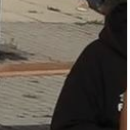
A
VÁROS
PÉNZÜGYEI
KÖLTSÉGVETÉSI
RENDELETEK