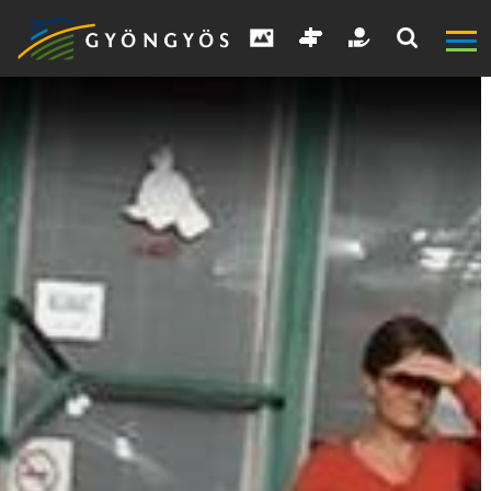
A
VÁROS
KIEMELT
LÁTVÁNYOSSÁGOK