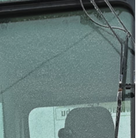
LÁTVÁNYOSSÁGOK
GYÖNGYÖS
VÁROS
ÉRTÉKTÁRA
VÁROSUNKRÓL
LAKOSSÁGI
INFORMÁCIÓK
HASZNOS
KVÍZ