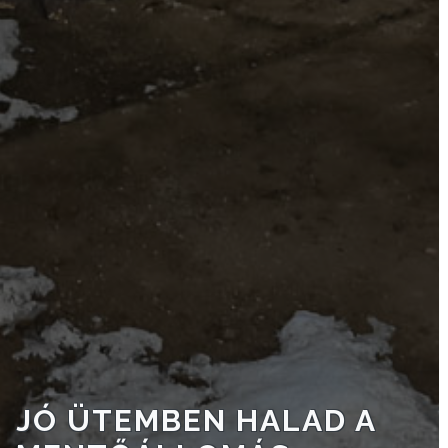
CÉGEK
ÉS
INTÉZMÉNYEK
NYOMTATVÁNYOK
E-
ÜGYINTÉZÉS
TESTÜLETI
ANYAGOK
KISTÉRSÉG
GEOTERM-
GYÖNGYÖS
JÓ ÜTEMBEN HALAD A