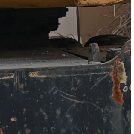
STRATÉGIÁK
ÉS
KONCEPCIÓK
BEJELENTŐ
VÁROSHÁZA