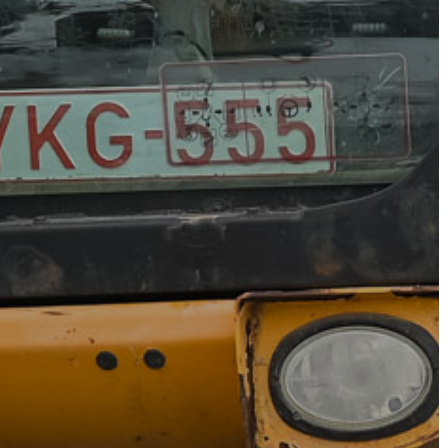
AZ
ÉPÜLŐ
VÁROS
FEJLESZTÉSEK
KÖRNYEZETVÉDELEM
TELEPÜLÉSRENDEZÉS