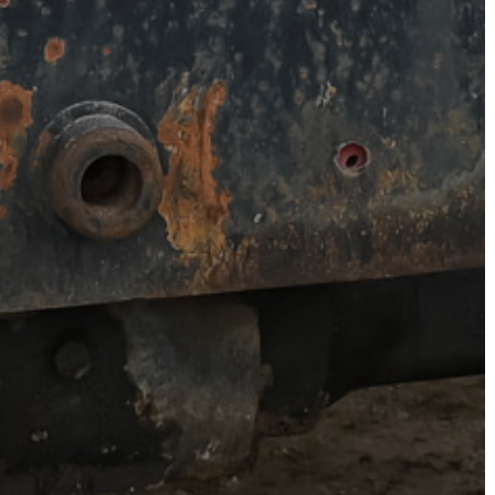
AZ
ÖNKORMÁNYZAT
A
KÉPVISELŐ-
TESTÜLET
A
VÁROSRENDÉSZET
TÁJÉKOZTATÓK
ÁTLÁTHATÓSÁG
AZ
ÖNKORMÁNYZATI