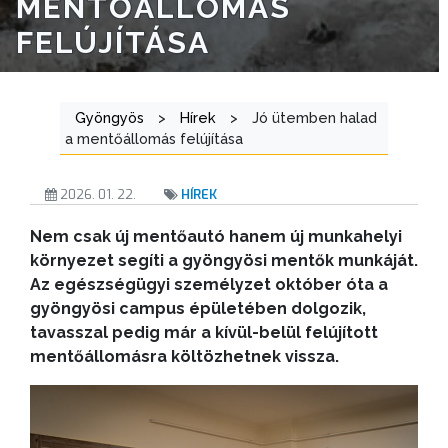
MENTŐÁLLOMÁS
FELÚJÍTÁSA
Gyöngyös
>
Hírek
>
Jó ütemben halad
a mentőállomás felújítása
2026. 01. 22.
HÍREK
Nem csak új mentőautó hanem új munkahelyi
környezet segíti a gyöngyösi mentők munkáját.
Az egészségügyi személyzet október óta a
gyöngyösi campus épületében dolgozik,
tavasszal pedig már a kívül-belül felújított
mentőállomásra költözhetnek vissza.