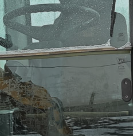
A
VÁROS
PÉNZÜGYEI
KÖLTSÉGVETÉSI
RENDELETEK